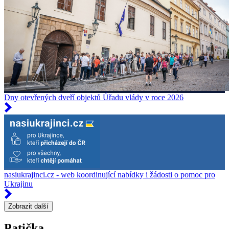
Dny otevřených dveří objektů Úřadu vlády v roce 2026
nasiukrajinci.cz - web koordinující nabídky i žádosti o pomoc pro
Ukrajinu
Zobrazit další
Patička