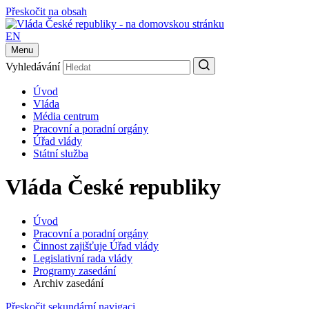
Přeskočit na obsah
EN
Menu
Vyhledávání
Úvod
Vláda
Média centrum
Pracovní a poradní orgány
Úřad vlády
Státní služba
Vláda České republiky
Úvod
Pracovní a poradní orgány
Činnost zajišťuje Úřad vlády
Legislativní rada vlády
Programy zasedání
Archiv zasedání
Přeskočit sekundární navigaci