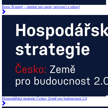
Boris Šťastný – ministr pro sport, prevenci a zdraví
Hospodářská strategie Česko: Země pro budoucnost 2.0