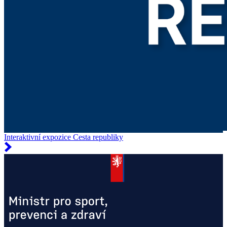
Interaktivní expozice Cesta republiky