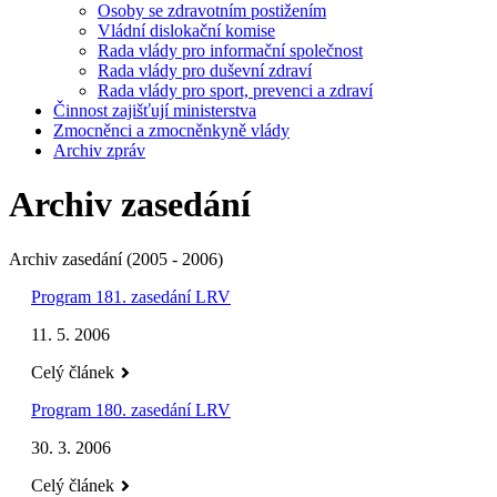
Osoby se zdravotním postižením
Vládní dislokační komise
Rada vlády pro informační společnost
Rada vlády pro duševní zdraví
Rada vlády pro sport, prevenci a zdraví
Činnost zajišťují ministerstva
Zmocněnci a zmocněnkyně vlády
Archiv zpráv
Archiv zasedání
Archiv zasedání (2005 - 2006)
Program 181. zasedání LRV
11. 5. 2006
Celý článek
Program 180. zasedání LRV
30. 3. 2006
Celý článek