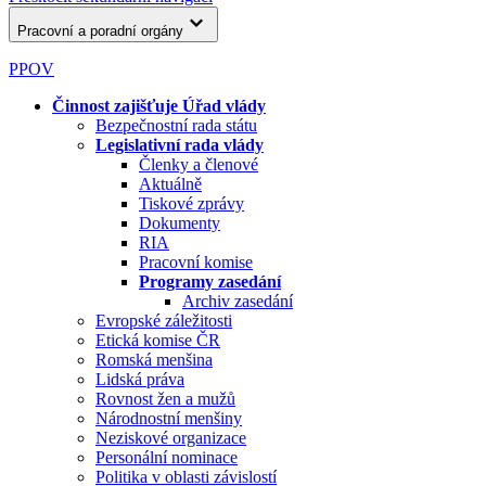
Pracovní a poradní orgány
PPOV
Činnost zajišťuje Úřad vlády
Bezpečnostní rada státu
Legislativní rada vlády
Členky a členové
Aktuálně
Tiskové zprávy
Dokumenty
RIA
Pracovní komise
Programy zasedání
Archiv zasedání
Evropské záležitosti
Etická komise ČR
Romská menšina
Lidská práva
Rovnost žen a mužů
Národnostní menšiny
Neziskové organizace
Personální nominace
Politika v oblasti závislostí