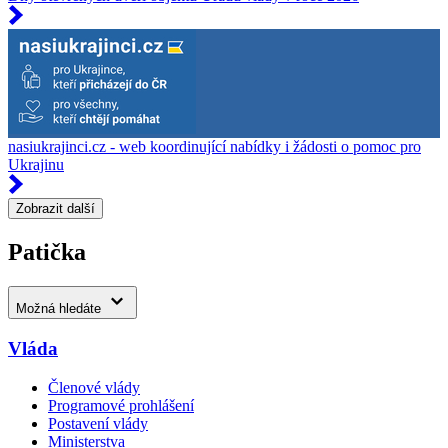
nasiukrajinci.cz - web koordinující nabídky i žádosti o pomoc pro
Ukrajinu
Zobrazit další
Patička
Možná hledáte
Vláda
Členové vlády
Programové prohlášení
Postavení vlády
Ministerstva