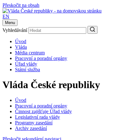
Přeskočit na obsah
EN
Menu
Vyhledávání
Úvod
Vláda
Média centrum
Pracovní a poradní orgány
Úřad vlády
Státní služba
Vláda České republiky
Úvod
Pracovní a poradní orgány
Činnost zajišťuje Úřad vlády
Legislativní rada vlády
Programy zasedání
Archiv zasedání
Přeskočit sekundární navigaci