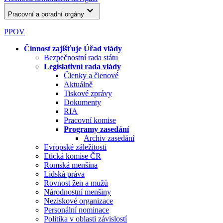
Pracovní a poradní orgány
PPOV
Činnost zajišťuje Úřad vlády
Bezpečnostní rada státu
Legislativní rada vlády
Členky a členové
Aktuálně
Tiskové zprávy
Dokumenty
RIA
Pracovní komise
Programy zasedání
Archiv zasedání
Evropské záležitosti
Etická komise ČR
Romská menšina
Lidská práva
Rovnost žen a mužů
Národnostní menšiny
Neziskové organizace
Personální nominace
Politika v oblasti závislostí