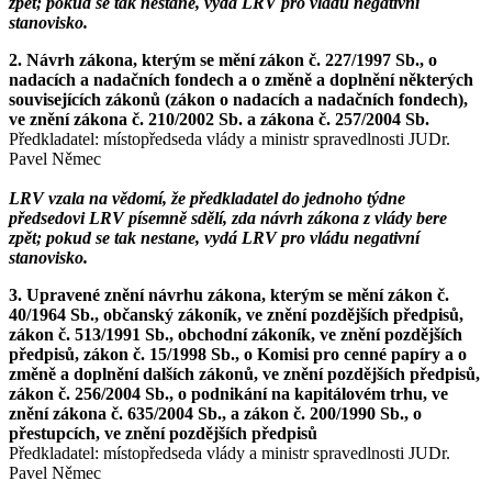
zpět; pokud se tak nestane, vydá LRV pro vládu negativní
stanovisko.
2. Návrh zákona, kterým se mění zákon č. 227/1997 Sb., o
nadacích a nadačních fondech a o změně a doplnění některých
souvisejících zákonů (zákon o nadacích a nadačních fondech),
ve znění zákona č. 210/2002 Sb. a zákona č. 257/2004 Sb.
Předkladatel: místopředseda vlády a ministr spravedlnosti JUDr.
Pavel Němec
LRV vzala na vědomí, že předkladatel do jednoho týdne
předsedovi LRV písemně sdělí, zda návrh zákona z vlády bere
zpět; pokud se tak nestane, vydá LRV pro vládu negativní
stanovisko.
3. Upravené znění návrhu zákona, kterým se mění zákon č.
40/1964 Sb., občanský zákoník, ve znění pozdějších předpisů,
zákon č. 513/1991 Sb., obchodní zákoník, ve znění pozdějších
předpisů, zákon č. 15/1998 Sb., o Komisi pro cenné papíry a o
změně a doplnění dalších zákonů, ve znění pozdějších předpisů,
zákon č. 256/2004 Sb., o podnikání na kapitálovém trhu, ve
znění zákona č. 635/2004 Sb., a zákon č. 200/1990 Sb., o
přestupcích, ve znění pozdějších předpisů
Předkladatel: místopředseda vlády a ministr spravedlnosti JUDr.
Pavel Němec