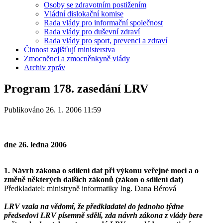
Osoby se zdravotním postižením
Vládní dislokační komise
Rada vlády pro informační společnost
Rada vlády pro duševní zdraví
Rada vlády pro sport, prevenci a zdraví
Činnost zajišťují ministerstva
Zmocněnci a zmocněnkyně vlády
Archiv zpráv
Program 178. zasedání LRV
Publikováno 26. 1. 2006 11:59
dne 26. ledna 2006
1. Návrh zákona o sdílení dat při výkonu veřejné moci a o
změně některých dalších zákonů (zákon o sdílení dat)
Předkladatel: ministryně informatiky Ing. Dana Bérová
LRV vzala na vědomí, že předkladatel do jednoho týdne
předsedovi LRV písemně sdělí, zda návrh zákona z vlády bere