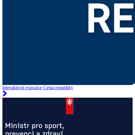
Interaktivní expozice Cesta republiky