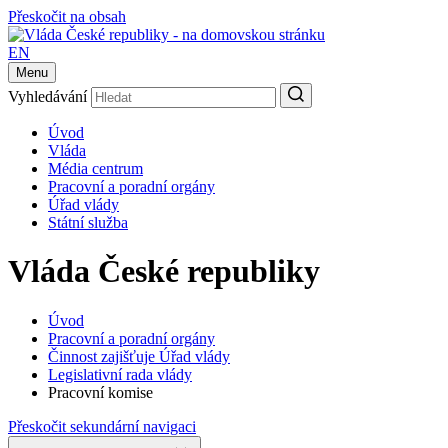
Přeskočit na obsah
EN
Menu
Vyhledávání
Úvod
Vláda
Média centrum
Pracovní a poradní orgány
Úřad vlády
Státní služba
Vláda České republiky
Úvod
Pracovní a poradní orgány
Činnost zajišťuje Úřad vlády
Legislativní rada vlády
Pracovní komise
Přeskočit sekundární navigaci