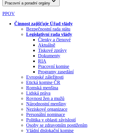
Pracovní a poradní orgány
PPOV
Činnost zajišťuje Úřad vlády
Bezpečnostní rada státu
Legislativní rada vlády
Členky a členové
Aktuálně
Tiskové zprávy
Dokumenty
RIA
Pracovní komise
Programy zasedání
Evropské záležitosti
Etická komise ČR
Romská menšina
Lidská práva
Rovnost žen a mužů
Národnostní menšiny
Neziskové organizace
Personální nominace
Politika v oblasti závislostí
Osoby se zdravotním postižením
Vládní dislokační komise