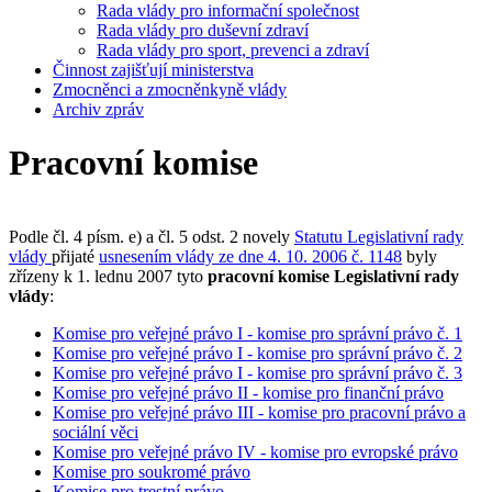
Rada vlády pro informační společnost
Rada vlády pro duševní zdraví
Rada vlády pro sport, prevenci a zdraví
Činnost zajišťují ministerstva
Zmocněnci a zmocněnkyně vlády
Archiv zpráv
Pracovní komise
Podle čl. 4 písm. e) a čl. 5 odst. 2 novely
Statutu Legislativní rady
vlády
přijaté
usnesením vlády ze dne 4. 10. 2006 č. 1148
byly
zřízeny k 1. lednu 2007 tyto
pracovní komise Legislativní rady
vlády
:
Komise pro veřejné právo I - komise pro správní právo č. 1
Komise pro veřejné právo I - komise pro správní právo č. 2
Komise pro veřejné právo I - komise pro správní právo č. 3
Komise pro veřejné právo II - komise pro finanční právo
Komise pro veřejné právo III - komise pro pracovní právo a
sociální věci
Komise pro veřejné právo IV - komise pro evropské právo
Komise pro soukromé právo
Komise pro trestní právo