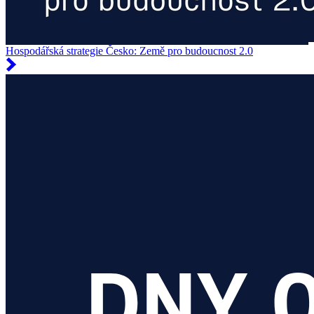
Hospodářská strategie Česko: Země pro budoucnost 2.0