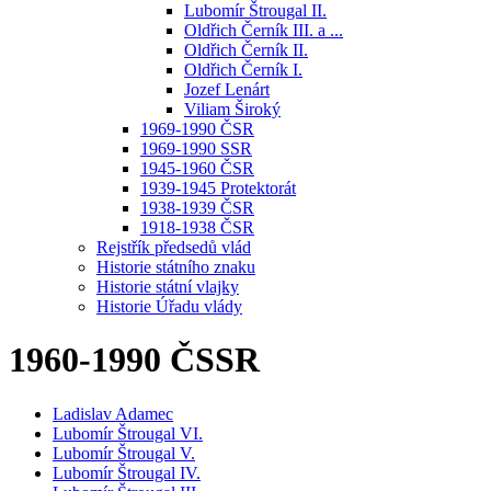
Lubomír Štrougal II.
Oldřich Černík III. a ...
Oldřich Černík II.
Oldřich Černík I.
Jozef Lenárt
Viliam Široký
1969-1990 ČSR
1969-1990 SSR
1945-1960 ČSR
1939-1945 Protektorát
1938-1939 ČSR
1918-1938 ČSR
Rejstřík předsedů vlád
Historie státního znaku
Historie státní vlajky
Historie Úřadu vlády
1960-1990 ČSSR
Ladislav Adamec
Lubomír Štrougal VI.
Lubomír Štrougal V.
Lubomír Štrougal IV.