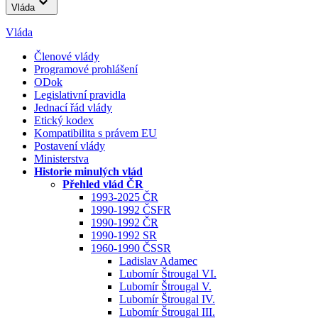
Vláda
Vláda
Členové vlády
Programové prohlášení
ODok
Legislativní pravidla
Jednací řád vlády
Etický kodex
Kompatibilita s právem EU
Postavení vlády
Ministerstva
Historie minulých vlád
Přehled vlád ČR
1993-2025 ČR
1990-1992 ČSFR
1990-1992 ČR
1990-1992 SR
1960-1990 ČSSR
Ladislav Adamec
Lubomír Štrougal VI.
Lubomír Štrougal V.
Lubomír Štrougal IV.
Lubomír Štrougal III.