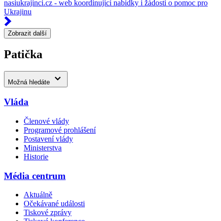
nasiukrajinci.cz - web koordinující nabídky i žádosti o pomoc pro
Ukrajinu
Zobrazit další
Patička
Možná hledáte
Vláda
Členové vlády
Programové prohlášení
Postavení vlády
Ministerstva
Historie
Média centrum
Aktuálně
Očekávané události
Tiskové zprávy