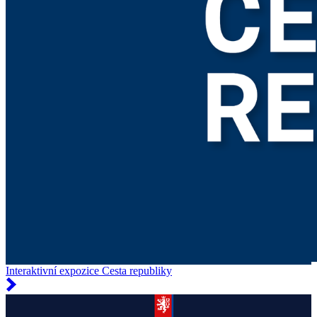
Interaktivní expozice Cesta republiky