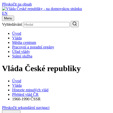
Přeskočit na obsah
EN
Menu
Vyhledávání
Úvod
Vláda
Média centrum
Pracovní a poradní orgány
Úřad vlády
Státní služba
Vláda České republiky
Úvod
Vláda
Historie minulých vlád
Přehled vlád ČR
1960-1990 ČSSR
Přeskočit sekundární navigaci