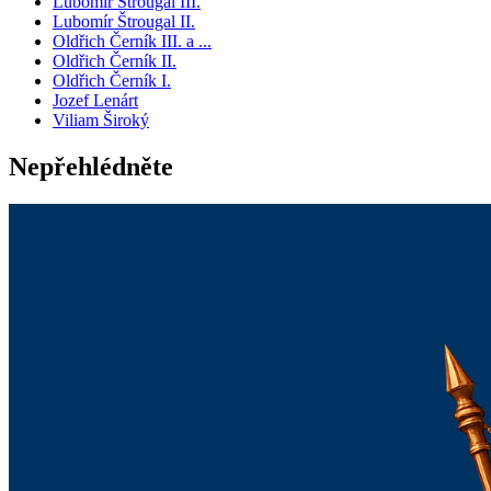
Lubomír Štrougal III.
Lubomír Štrougal II.
Oldřich Černík III. a ...
Oldřich Černík II.
Oldřich Černík I.
Jozef Lenárt
Viliam Široký
Nepřehlédněte