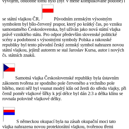
vývojem, obdobně tomu bylo (byť v méně komplikované podobě) i
se státní vlajkou ČR.
Původním zemským výsostným
symbolem byl bílo-červený prapor, který po krátký čas, po vzniku
samostatného Československa, byl užíván jako nová státní vlajka
právě vzniklého státu. Pro odpor především slovenské politické
scény a podobnost s výsostnými symboly Polska a rakouské
republiky byl tento původní český zemský symbol nahrazen novou
státní vlajkou, jejímž autorem se stal Jaroslav Kursa, autor i nových
čs. státních znaků.
Samotná vlajka Československé republiky byla ústavním
zákonem tvořena ze spodního pole červeného a vrchního pole
bílého, mezi něž byl vsunut modrý klín od žerdi do středu vlajky, při
čemž poměr vlajkové šířky k její délce byl dán 2:3 a délka klínu se
rovnala polovině vlajkové délky.
S německou okupací byla na zásah okupační moci tato
vlajka nahrazena novou protektorátní vlajkou, tvořenou třemi