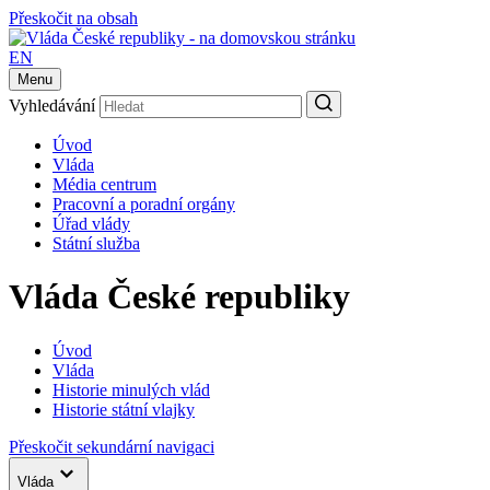
Přeskočit na obsah
EN
Menu
Vyhledávání
Úvod
Vláda
Média centrum
Pracovní a poradní orgány
Úřad vlády
Státní služba
Vláda České republiky
Úvod
Vláda
Historie minulých vlád
Historie státní vlajky
Přeskočit sekundární navigaci
Vláda