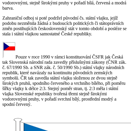
vodorovnými, stejně širokými pruhy v pořadí bílá, červená a modrá
barva.
Zahraniční odboj si poté podržel původní čs. státní vlajku, jejíž
podobu nezměnila žádná z budoucích politických či státoprávních
změn postihujících československý stát v tomto období a posléze se
stala i státní vlajkou samostatné České republiky.
Pouze v roce 1990 v rámci konstituování ČSFR jak Česká
tak Slovenská národní rada zavedly příslušnými zákony (ČNR zák.
č. 67/1990 Sb. a SNR zák. č. 50/1990 Sb.) státní vlajky národních
republik, které navázaly na kontinuitu původních zemských
symbolů. ČR tak zavedla státní vlajku složenou ze dvou stejně
širokých pruhů, spodního červeného a vrchního bílého, při poměru
šířky vlajky k délce 2:3. Stejný poměr stran, tj. 2:3 měla i státní
vlajka Slovenské republiky tvořená třemi stejně širokými
vodorovnými pruhy, v pořadí svrchní bílý, prostřední modrý a
spodní červený.