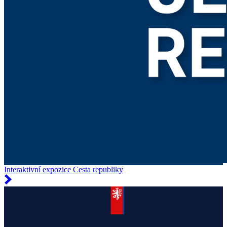
Interaktivní expozice Cesta republiky