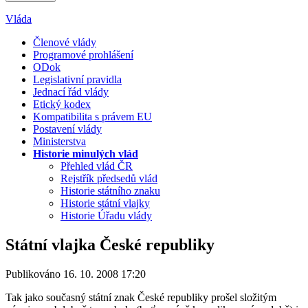
Vláda
Členové vlády
Programové prohlášení
ODok
Legislativní pravidla
Jednací řád vlády
Etický kodex
Kompatibilita s právem EU
Postavení vlády
Ministerstva
Historie minulých vlád
Přehled vlád ČR
Rejstřík předsedů vlád
Historie státního znaku
Historie státní vlajky
Historie Úřadu vlády
Státní vlajka České republiky
Publikováno 16. 10. 2008 17:20
Tak jako současný státní znak České republiky prošel složitým