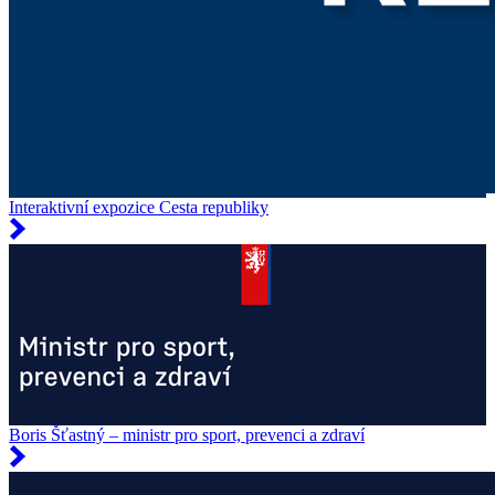
Interaktivní expozice Cesta republiky
Boris Šťastný – ministr pro sport, prevenci a zdraví