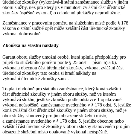
úřednické zkoušky (vykonává-li státní zaměstnanec službu v jiném
oboru služby, než pro který již v minulosti zvláštní část úřednické
zkoušky úspěšně vykonal) o celodenní překážky neprodlužuje.
Zaměstnanec v pracovním poměru na služebním místě podle § 178
zákona o státní službě opět může zvláštní část úřednické zkoušky
vykonat dobrovolně.
Zkouška na vlastní náklady
Garant oboru služby umožní osobě, která splnila předpoklady pro
přijetí do služebního poměru podle § 25 odst. 1 písm. a) a b),
vykonala obecnou část úřednické zkoušky, vykonat zvláštní část
úřednické zkoušky; tato osoba si hradí náklady na
vykonání úřednické zkoušky sama.
To platí obdobně pro státního zaměstnance, který koná zvláštní
část úřednické zkoušky v jiném oboru služby, než ve kterém
vykonává službu, jestliže zkoušku podle odstavce 1 opakovaně
vykonal neúspěšně, zaměstnance uvedeného v § 178 odst. 5, jestliže
koná zvláštní část úřednické zkoušky v jiném oboru služby, než je
obor služby stanovený pro jím obsazené služební místo,
a zaměstnance uvedeného v § 178 odst. 5, jestliže obecnou nebo
zvláštní část úřednické zkoušky v oboru služby stanoveném pro jím
obsazené služební místo opakovaně vykonal neúspěšně.