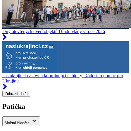
Dny otevřených dveří objektů Úřadu vlády v roce 2026
nasiukrajinci.cz - web koordinující nabídky i žádosti o pomoc pro
Ukrajinu
Zobrazit další
Patička
Možná hledáte