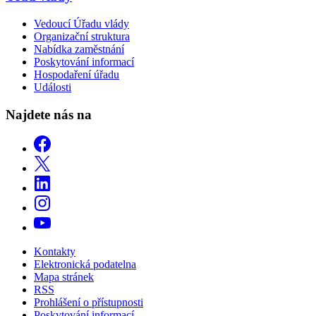
Vedoucí Úřadu vlády
Organizační struktura
Nabídka zaměstnání
Poskytování informací
Hospodaření úřadu
Události
Najdete nás na
Kontakty
Elektronická podatelna
Mapa stránek
RSS
Prohlášení o přístupnosti
Poskytování informací