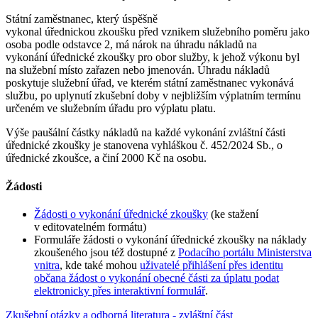
Státní zaměstnanec, který úspěšně
vykonal úřednickou zkoušku před vznikem služebního poměru jako
osoba podle odstavce 2, má nárok na úhradu nákladů na
vykonání úřednické zkoušky pro obor služby, k jehož výkonu byl
na služební místo zařazen nebo jmenován. Úhradu nákladů
poskytuje služební úřad, ve kterém státní zaměstnanec vykonává
službu, po uplynutí zkušební doby v nejbližším výplatním termínu
určeném ve služebním úřadu pro výplatu platu.
Výše paušální částky nákladů na každé vykonání zvláštní části
úřednické zkoušky je stanovena vyhláškou č. 452/2024 Sb., o
úřednické zkoušce, a činí 2000 Kč na osobu.
Žádosti
Žádosti o vykonání úřednické zkoušky
(ke stažení
v editovatelném formátu)
Formuláře žádosti o vykonání úřednické zkoušky na náklady
zkoušeného jsou též dostupné z
Podacího portálu Ministerstva
vnitra
, kde také mohou
uživatelé přihlášení přes identitu
občana žádost o vykonání obecné části za úplatu podat
elektronicky přes interaktivní formulář
.
Zkušební otázky a odborná literatura - zvláštní část