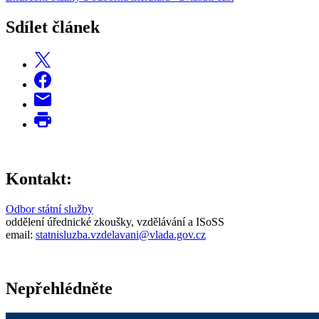
Sdílet článek
Kontakt:
Odbor státní služby
oddělení úřednické zkoušky, vzdělávání a ISoSS
email:
statnisluzba.vzdelavani@vlada.gov.cz
Nepřehlédněte