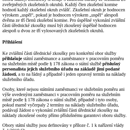
zveřejněných zkušebních okruhů. Každý člen zkušební komise
hodnotí každý zkušební okruh zvlášť. Zkušební okruh je hodnocen
výrokem „uspěl“, pokud je hodnocen výrokem „uspěl“ alespoň
dvěma ze tří členů zkušební komise. Pro úspěšné vykonání zvláštní
části úřednické zkoušky musí být zkoušený úspěšně hodnocen
alespoň u dvou ze tří vylosovaných zkušebních okruhů.
Přihlášení
Ke zvláštní části úřednické zkoušky pro konkrétní obor služby
přihlašuje
státní zaměstnance a zaměstnance v pracovním poměru
na služebním místě podle § 178 zákona o státní službě
příslušný
personalista jejich služebního úřadu
na základě jimi podané
žádosti
, a to na řádný a případně i jeden opravný termín na náklady
služebního úřadu.
Osoby, které nejsou státními zaměstnanci ve služebním poměru ani
výše uvedenými zaměstnanci v pracovním poměru na služebním
místě podle § 178 zákona o státní službě, případně i tyto osoby,
pokud marně vyčerpaly 2 termíny na náklady služebního úřadu,
podávají žádost o vykonání zvláštní části úřednické zkoušky na
náklady zkoušené osoby přímo příslušnému garantovi oboru služby.
Obory státní služby jsou definovány v příloze č. 1 k nařízení vlády