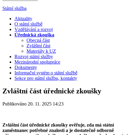
Státní služba
Aktuality
O státní službě
Vzdělávání a rozvoj
Úřednická zkouška
Obecná část
Zvláštní část
Materiály k UZ
Rozvoj státní služby
Mezinárodní spolupráce
Dokumenty
Informační systém o státní službě
Sekce pro státní službu, kontakty
Zvláštní část úřednické zkoušky
Publikováno 20. 11. 2025 14:23
Zvláštní část úřednické zkoušky ověřuje, zda má státní
zaměstnanec potřebné znalosti a je dostatečně odborně