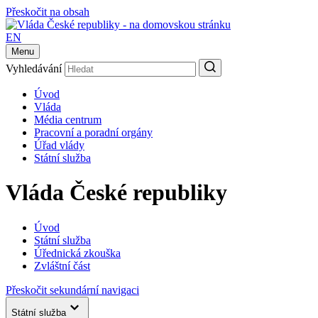
Přeskočit na obsah
EN
Menu
Vyhledávání
Úvod
Vláda
Média centrum
Pracovní a poradní orgány
Úřad vlády
Státní služba
Vláda České republiky
Úvod
Státní služba
Úřednická zkouška
Zvláštní část
Přeskočit sekundární navigaci
Státní služba