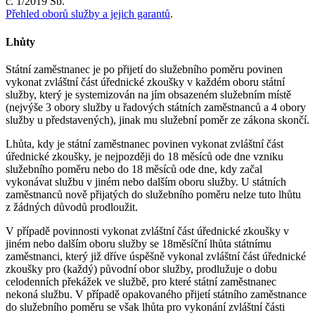
č. 1/2019 Sb.
Přehled oborů služby a jejich garantů
.
Lhůty
Státní zaměstnanec je po přijetí do služebního poměru povinen
vykonat zvláštní část úřednické zkoušky v každém oboru státní
služby, který je systemizován na jím obsazeném služebním místě
(nejvýše 3 obory služby u řadových státních zaměstnanců a 4 obory
služby u představených), jinak mu služební poměr ze zákona skončí.
Lhůta, kdy je státní zaměstnanec povinen vykonat zvláštní část
úřednické zkoušky, je nejpozději do 18 měsíců ode dne vzniku
služebního poměru nebo do 18 měsíců ode dne, kdy začal
vykonávat službu v jiném nebo dalším oboru služby. U státních
zaměstnanců nově přijatých do služebního poměru nelze tuto lhůtu
z žádných důvodů prodloužit.
V případě povinnosti vykonat zvláštní část úřednické zkoušky v
jiném nebo dalším oboru služby se 18měsíční lhůta státnímu
zaměstnanci, který již dříve úspěšně vykonal zvláštní část úřednické
zkoušky pro (každý) původní obor služby, prodlužuje o dobu
celodenních překážek ve službě, pro které státní zaměstnanec
nekoná službu. V případě opakovaného přijetí státního zaměstnance
do služebního poměru se však lhůta pro vykonání zvláštní části