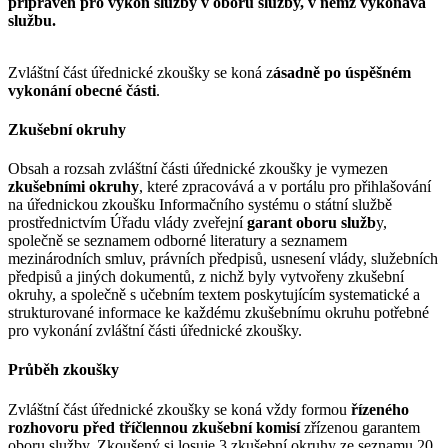
připraven pro výkon služby v oboru služby, v němž vykonává
službu.
Zvláštní část úřednické zkoušky se koná z
ásadně po úspěšném
vykonání obecné části
.
Zkušební okruhy
Obsah a rozsah zvláštní části úřednické zkoušky je vymezen
zkušebními okruhy
, které zpracovává a v portálu pro přihlašování
na úřednickou zkoušku Informačního systému o státní službě
prostřednictvím Úřadu vlády zveřejní
garant oboru služb
y,
společně se seznamem odborné literatury a seznamem
mezinárodních smluv, právních předpisů, usnesení vlády, služebních
předpisů a jiných dokumentů, z nichž byly vytvořeny zkušební
okruhy, a společně s učebním textem poskytujícím systematické a
strukturované informace ke každému zkušebnímu okruhu potřebné
pro vykonání zvláštní části úřednické zkoušky.
Průběh zkoušky
Zvláštní část úřednické zkoušky se koná vždy formou
řízeného
rozhovoru před tříčlennou zkušební komisí
zřízenou garantem
oboru služby. Zkoušený si losuje 3 zkušební okruhy ze seznamu 20