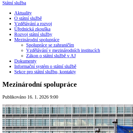
Státní služba
Aktuality
O státní službě
Vzdělávání a rozvoj
Úřednická zkouška
Rozvoj státní služby
Mezinárodní spolupráce
Spolupráce se zahraničím
Vzdělávání v mezinárodních institucích
Zákon o státní službě v AJ
Dokumenty
Informační systém o státní službě
Sekce pro státní službu, kontakty
Mezinárodní spolupráce
Publikováno 16. 1. 2026 9:00