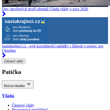
Dny otevřených dveří objektů Úřadu vlády v roce 2026
nasiukrajinci.cz - web koordinující nabídky i žádosti o pomoc pro
Ukrajinu
Zobrazit další
Patička
Možná hledáte
Vláda
Členové vlády
Programové prohlášení