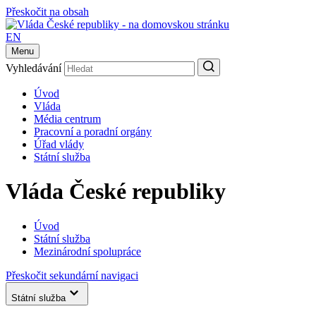
Přeskočit na obsah
EN
Menu
Vyhledávání
Úvod
Vláda
Média centrum
Pracovní a poradní orgány
Úřad vlády
Státní služba
Vláda České republiky
Úvod
Státní služba
Mezinárodní spolupráce
Přeskočit sekundární navigaci
Státní služba