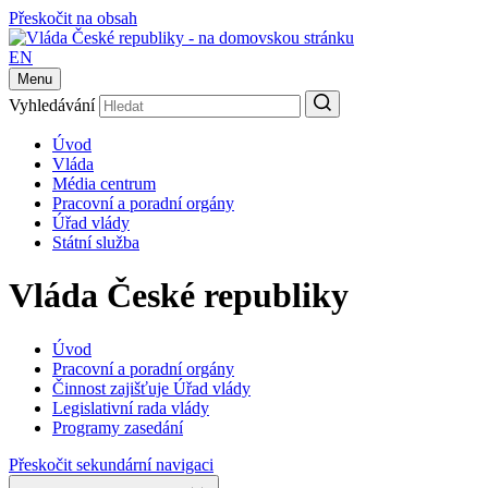
Přeskočit na obsah
EN
Menu
Vyhledávání
Úvod
Vláda
Média centrum
Pracovní a poradní orgány
Úřad vlády
Státní služba
Vláda České republiky
Úvod
Pracovní a poradní orgány
Činnost zajišťuje Úřad vlády
Legislativní rada vlády
Programy zasedání
Přeskočit sekundární navigaci