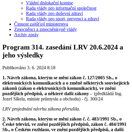
Vládní dislokační komise
Rada vlády pro informační společnost
Rada vlády pro duševní zdraví
Rada vlády pro sport, prevenci a zdraví
Činnost zajišťují ministerstva
Zmocněnci a zmocněnkyně vlády
Archiv zpráv
Program 314. zasedání LRV 20.6.2024 a
jeho výsledky
Publikováno 3. 6. 2024 8:18
1. Návrh zákona, kterým se mění zákon č. 127/2005 Sb., o
elektronických komunikacích a o změně některých souvisejících
zákonů (zákon o elektronických komunikacích), ve znění
pozdějších předpisů, a některé další zákony -
(předkládá Ing.
Jozef Síkela, ministr průmyslu a obchodu) - čj. 300/24
LRV projednání návrhu zákona přerušila.
2. Návrh zákona, kterým se mění zákon č. č. 483/1991 Sb., o
České televizi, ve znění pozdějších předpisů, zákon č. 484/1991
Sb., o Českém rozhlasu, ve znění pozdějších předpisů, a další