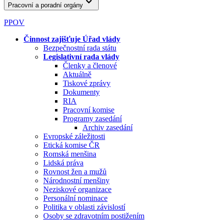
Pracovní a poradní orgány
PPOV
Činnost zajišťuje Úřad vlády
Bezpečnostní rada státu
Legislativní rada vlády
Členky a členové
Aktuálně
Tiskové zprávy
Dokumenty
RIA
Pracovní komise
Programy zasedání
Archiv zasedání
Evropské záležitosti
Etická komise ČR
Romská menšina
Lidská práva
Rovnost žen a mužů
Národnostní menšiny
Neziskové organizace
Personální nominace
Politika v oblasti závislostí
Osoby se zdravotním postižením