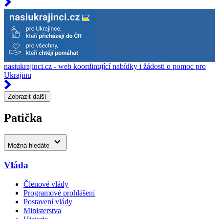
nasiukrajinci.cz - web koordinující nabídky i žádosti o pomoc pro
Ukrajinu
Zobrazit další
Patička
Možná hledáte
Vláda
Členové vlády
Programové prohlášení
Postavení vlády
Ministerstva