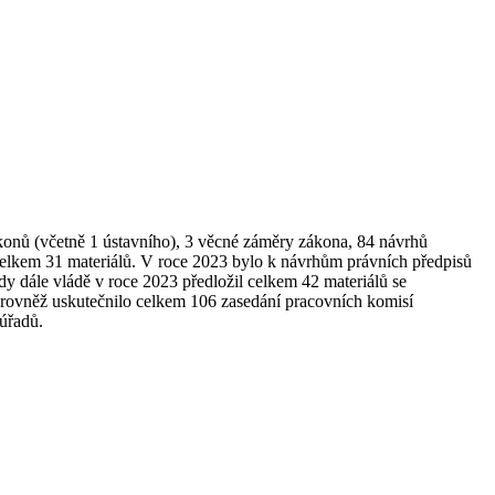
ákonů (včetně 1 ústavního), 3 věcné záměry zákona, 84 návrhů
 celkem 31 materiálů. V roce 2023 bylo k návrhům právních předpisů
dy dále vládě v roce 2023 předložil celkem 42 materiálů se
se rovněž uskutečnilo celkem 106 zasedání pracovních komisí
 úřadů.