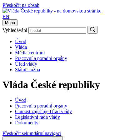
Přeskočit na obsah
EN
Menu
Vyhledávání
Úvod
Vláda
Média centrum
Pracovní a poradní orgány
Úřad vlády
Státní služba
Vláda České republiky
Úvod
Pracovní a poradní orgány
Činnost zajišťuje Úřad vlády
Legislativní rada vlády
Dokumenty
Přeskočit sekundární navigaci