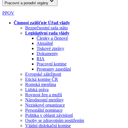
Pracovní a poradní orgány
PPOV
Činnost zajišťuje Úřad vlády
Bezpečnostní rada státu
Legislativní rada vlády
Členky a členové
Aktuálně
Tiskové zprávy
Dokumenty
RIA
Pracovní komise
Programy zasedání
Evropské záležitosti
Etická komise ČR
Romská menšina
Lidská práva
Rovnost žen a mužů
Národnostní menšiny
Neziskové organizace
Personální nominace
Politika v oblasti závislostí
Osoby se zdravotním postižením
Vládní dislokační komise