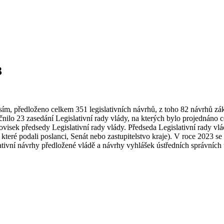
3
isím, předloženo celkem 351 legislativních návrhů, z toho 82 návrhů z
čnilo 23 zasedání Legislativní rady vlády, na kterých bylo projednáno
visek předsedy Legislativní rady vlády. Předseda Legislativní rady vlá
 které podali poslanci, Senát nebo zastupitelstvo kraje). V roce 2023 
lativní návrhy předložené vládě a návrhy vyhlášek ústředních správních