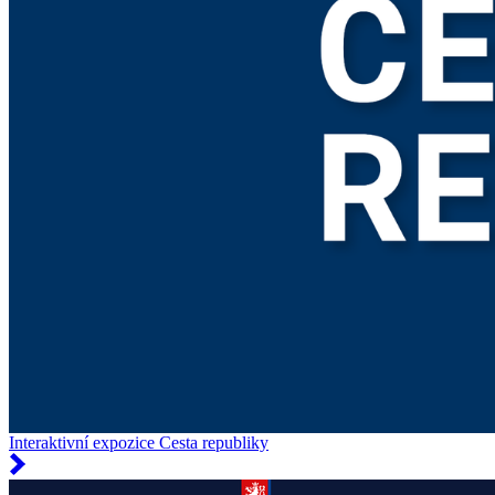
Interaktivní expozice Cesta republiky