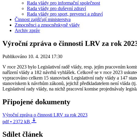
Rada vlády pro informační společnost
Rada vlády pro duševní zdraví
Rada vlády pro sport, prevenci a zdraví
Činnost zajišťují ministerstva
Zmocněnci a zmocněnkyně vlády
Archiv zpráv
Výroční zpráva o činnosti LRV za rok 202
Publikováno 10. 4. 2024 17:30
V roce 2023 bylo Legislativní radě vlády, resp. jejím pracovním kom
nařízení vlády a 182 návrhů vyhlášek. Celkově se v roce 2023 uskute
vypracováno celkem 15 stanovisek Legislativní rady vlády a 147 stano
stanoviskem k návrhům zákonů, jejichž předkladatelem není vláda (tj.
Legislativní rady vlády, na nichž pracovní komise projednávaly legis
Připojené dokumenty
Výroční zpráva o činnosti LRV za rok 2023
pdf • 2372 kB
Sdílet článek