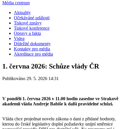
Média centrum
Aktuality
Očekáváné události
Tiskové zprávy
Tiskové konference
Opravy a fakta
Videa
Důležité dokumenty
Kontakty pro média
Akreditace pro média
1. června 2026: Schůze vlády ČR
Publikováno 29. 5. 2026 14:31
V pondělí 1. června 2026 v 11.00 hodin zasedne ve Strakově
akademii vláda Andreje Babiše k další pravidelné schůzi.
Vláda chce projednat novelu zákona o dani z přidané hodnoty,
kterou do české legislativy doplní požadavky unijní směrnice