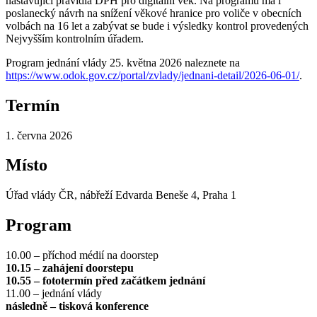
nastavující pravidla DPH pro digitální věk. Na programu má i
poslanecký návrh na snížení věkové hranice pro voliče v obecních
volbách na 16 let a zabývat se bude i výsledky kontrol provedených
Nejvyšším kontrolním úřadem.
Program jednání vlády 25. května 2026 naleznete na
https://www.odok.gov.cz/portal/zvlady/jednani-detail/2026-06-01/
.
Termín
1. června 2026
Místo
Úřad vlády ČR, nábřeží Edvarda Beneše 4, Praha 1
Program
10.00 – příchod médií na doorstep
10.15 – zahájení doorstepu
10.55 – fototermín před začátkem jednání
11.00 – jednání vlády
následně – tisková konference