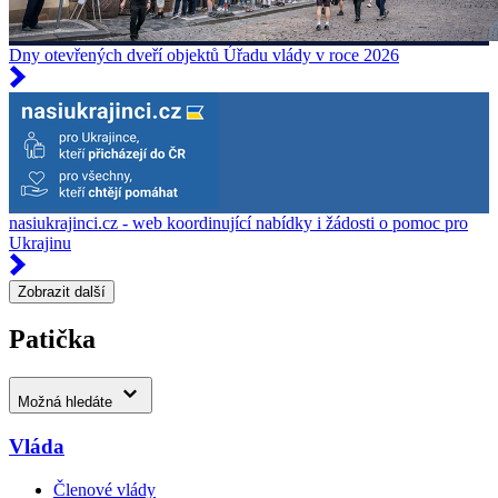
Dny otevřených dveří objektů Úřadu vlády v roce 2026
nasiukrajinci.cz - web koordinující nabídky i žádosti o pomoc pro
Ukrajinu
Zobrazit další
Patička
Možná hledáte
Vláda
Členové vlády