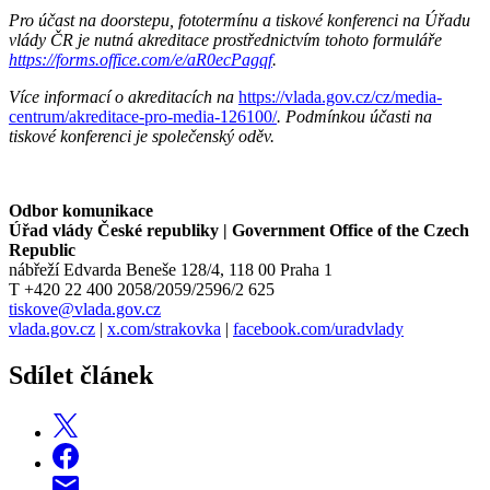
Pro účast na doorstepu, fototermínu a tiskové konferenci na Úřadu
vlády ČR je nutná akreditace prostřednictvím tohoto formuláře
https://forms.office.com/e/aR0ecPagqf
.
Více informací o akreditacích na
https://vlada.gov.cz/cz/media-
centrum/akreditace-pro-media-126100/
. Podmínkou účasti na
tiskové konferenci je společenský oděv.
Odbor komunikace
Úřad vlády České republiky | Government Office of the Czech
Republic
nábřeží Edvarda Beneše 128/4, 118 00 Praha 1
T +420 22 400 2058/2059/2596/2 625
tiskove@vlada.gov.cz
vlada.gov.cz
|
x.com/strakovka
|
facebook.com/uradvlady
Sdílet článek