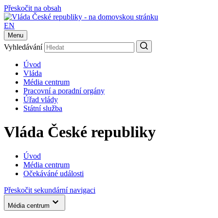
Přeskočit na obsah
EN
Menu
Vyhledávání
Úvod
Vláda
Média centrum
Pracovní a poradní orgány
Úřad vlády
Státní služba
Vláda České republiky
Úvod
Média centrum
Očekáváné události
Přeskočit sekundární navigaci
Média centrum