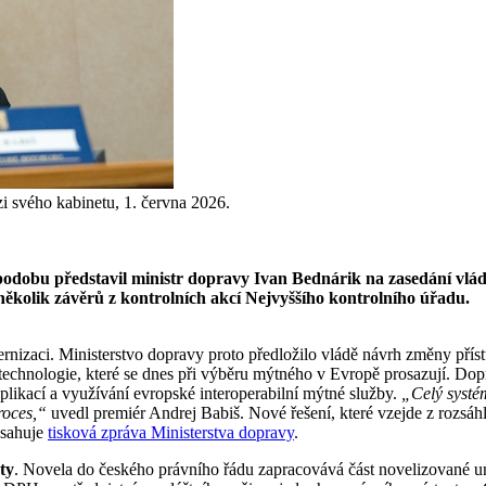
i svého kabinetu, 1. června 2026.
podobu představil ministr dopravy Ivan Bednárik na zasedání vlád
ěkolik závěrů z kontrolních akcí Nejvyššího kontrolního úřadu.
ernizaci. Ministerstvo dopravy proto předložilo vládě návrh změny pří
echnologie, které se dnes při výběru mýtného v Evropě prosazují. Dopr
plikací a využívání evropské interoperabilní mýtné služby.
„Celý systém
proces,“
uvedl premiér Andrej Babiš. Nové řešení, které vzejde z rozsáhl
bsahuje
tisková zpráva Ministerstva dopravy
.
ty
. Novela do českého právního řádu zapracovává část novelizované uni