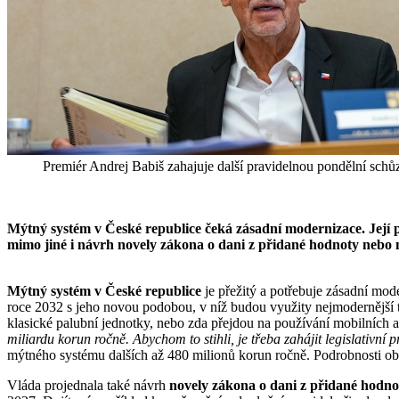
Premiér Andrej Babiš zahajuje další pravidelnou pondělní schůz
Mýtný systém v České republice čeká zásadní modernizace. Její 
mimo jiné i návrh novely zákona o dani z přidané hodnoty nebo n
Mýtný systém v České republice
je přežitý a potřebuje zásadní mod
roce 2032 s jeho novou podobou, v níž budou využity nejmodernější t
klasické palubní jednotky, nebo zda přejdou na používání mobilních a
miliardu korun ročně. Abychom to stihli, je třeba zahájit legislativní 
mýtného systému dalších až 480 milionů korun ročně. Podrobnosti o
Vláda projednala také návrh
novely zákona o dani z přidané hodno