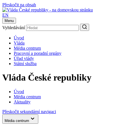
Přeskočit na obsah
EN
Menu
Vyhledávání
Úvod
Vláda
Média centrum
Pracovní a poradní orgány
Úřad vlády
Státní služba
Vláda České republiky
Úvod
Média centrum
Aktuality
Přeskočit sekundární navigaci
Média centrum