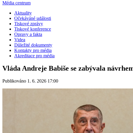
Média centrum
Aktuality
Očekáváné události
Tiskové zprávy
Tiskové konference
Opravy a fakta
Videa
Důležité dokumenty
Kontakty pro média
Akreditace pro média
Vláda Andreje Babiše se zabývala návrhe
Publikováno 1. 6. 2026 17:00