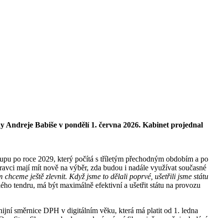
y Andreje Babiše v pondělí 1. června 2026. Kabinet projednal
stupu po roce 2029, který počítá s tříletým přechodným obdobím a po
avci mají mít nově na výběr, zda budou i nadále využívat současné
 chceme ještě zlevnit. Když jsme to dělali poprvé, ušetřili jsme státu
ého tendru, má být maximálně efektivní a ušetřit státu na provozu
jní směrnice DPH v digitálním věku, která má platit od 1. ledna