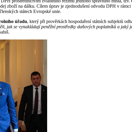
u DPH prostřednictvím zvláštního režimu jednoho správního místa, tzv.
rodej zboží na dálku. Cílem úprav je zjednodušení odvodu DPH v rámci p
členských státech Evropské unie.
trolního úřadu
, který při prověrkách hospodaření státních subjektů odh
děli, jak se vynakládají peněžní prostředky daňových poplatníků a jaký je
abiš.