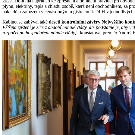
2027. Dojít má například ke zpřesnění a doplnění pravidel při odvod
plynu, elektřiny, tepla a chladu osobě, která není obchodníkem, za p
nákladů a zamezení vícenásobným registracím k DPH v jednotlivých 
Kabinet se zabýval také
deseti kontrolními závěry Nejvyššího kon
Většina zjištění je sice z období minulé vlády, ale podstatné je, aby vi
rozpočet po hospodaření minulé vlády,“
konstatoval premiér Andrej B