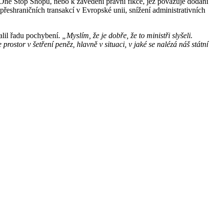
 One Stop Shopu, nebo k zavedení právní fikce, jež považuje dodání
řeshraničních transakcí v Evropské unii, snížení administrativních
alil řadu pochybení.
„Myslím, že je dobře, že to ministři slyšeli.
 prostor v šetření peněz, hlavně v situaci, v jaké se nalézá náš státní