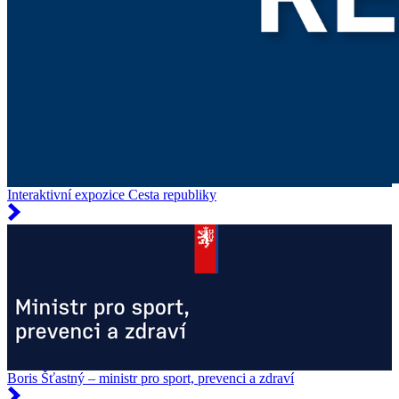
Interaktivní expozice Cesta republiky
Boris Šťastný – ministr pro sport, prevenci a zdraví