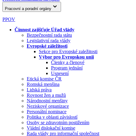
Pracovní a poradní orgány
PPOV
Činnost zajišťuje Úřad vlády
Bezpečnostní rada státu
Legislativní rada vlády
Evropské záležitosti
Sekce pro Evropské zaležitosti
Výbor pro Evropskou unii
Členky a členové
Program jednání
Usnesení
Etická komise ČR
Romská menšina
Lidská práva
Rovnost žen a mužů
Národnostní menšiny
Neziskové organizace
Personální nominace
Politika v oblasti závislostí
Osoby se zdravotním postižením
Vládní dislokační komise
Rada vlády pro informační společnost