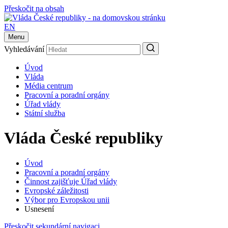
Přeskočit na obsah
EN
Menu
Vyhledávání
Úvod
Vláda
Média centrum
Pracovní a poradní orgány
Úřad vlády
Státní služba
Vláda České republiky
Úvod
Pracovní a poradní orgány
Činnost zajišťuje Úřad vlády
Evropské záležitosti
Výbor pro Evropskou unii
Usnesení
Přeskočit sekundární navigaci