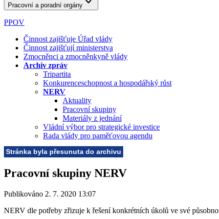
Pracovní a poradní orgány
PPOV
Činnost zajišťuje Úřad vlády
Činnost zajišťují ministerstva
Zmocněnci a zmocněnkyně vlády
Archiv zpráv
Tripartita
Konkurenceschopnost a hospodářský růst
NERV
Aktuality
Pracovní skupiny
Materiály z jednání
Vládní výbor pro strategické investice
Rada vlády pro paměťovou agendu
Stránka byla přesunuta do archivu
Pracovní skupiny NERV
Publikováno 2. 7. 2020 13:07
NERV dle potřeby zřizuje k řešení konkrétních úkolů ve své působnos