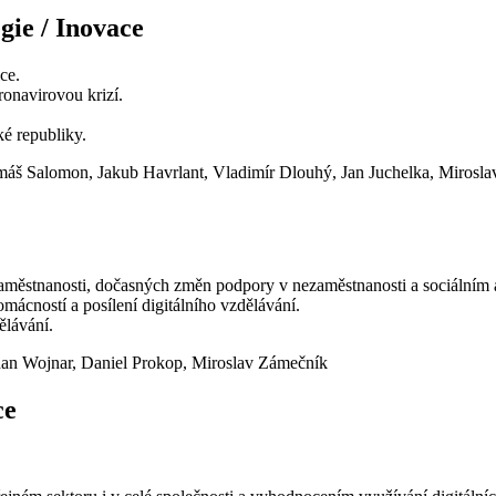
gie / Inovace
ce.
onavirovou krizí.
é republiky.
máš Salomon, Jakub Havrlant, Vladimír Dlouhý, Jan Juchelka, Mirosla
zaměstnanosti, dočasných změn podpory v nezaměstnanosti a sociálním
mácností a posílení digitálního vzdělávání.
ělávání.
ohdan Wojnar, Daniel Prokop, Miroslav Zámečník
ce