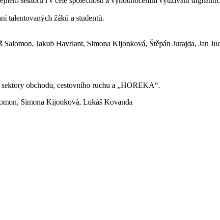
jném sektoru i v celé společnosti a vyhodnocením využívání digitální
ní talentovaných žáků a studentů.
áš Salomon, Jakub Havrlant, Simona Kijonková, Štěpán Jurajda, Jan Ju
na sektory obchodu, cestovního ruchu a „HOREKA“.
Salomon, Simona Kijonková, Lukáš Kovanda