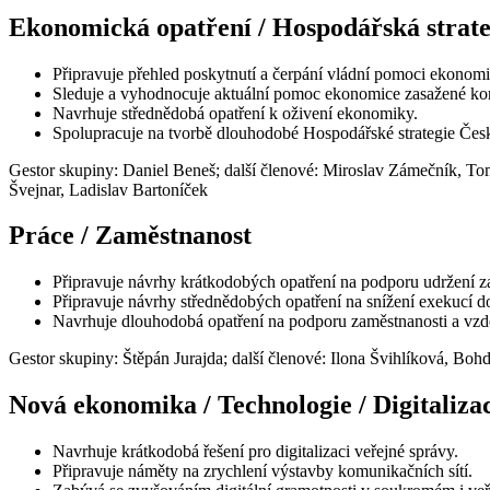
Ekonomická opatření / Hospodářská strate
Připravuje přehled poskytnutí a čerpání vládní pomoci ekonomi
Sleduje a vyhodnocuje aktuální pomoc ekonomice zasažené kor
Navrhuje střednědobá opatření k oživení ekonomiky.
Spolupracuje na tvorbě dlouhodobé Hospodářské strategie Česk
Gestor skupiny: Daniel Beneš; další členové: Miroslav Zámečník, To
Švejnar, Ladislav Bartoníček
Práce / Zaměstnanost
Připravuje návrhy krátkodobých opatření na podporu udržení 
Připravuje návrhy střednědobých opatření na snížení exekucí do
Navrhuje dlouhodobá opatření na podporu zaměstnanosti a vzd
Gestor skupiny: Štěpán Jurajda; další členové: Ilona Švihlíková, B
Nová ekonomika / Technologie / Digitaliza
Navrhuje krátkodobá řešení pro digitalizaci veřejné správy.
Připravuje náměty na zrychlení výstavby komunikačních sítí.