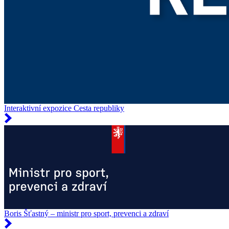
Interaktivní expozice Cesta republiky
Boris Šťastný – ministr pro sport, prevenci a zdraví