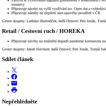
Zabývá se zvyšováním digitální gramotnosti v soukromém i veře
soustavy.
Připravuje návrhy na vyšší využívání tzv. Open dat a vyhledává
Připravuje náměty na zlepšení start-upového prostředí v ČR
Gestor skupiny: Ladislav Bartoníček; další členové: Petr Jonák, Tom
Retail / Cestovní ruch / HOREKA
Připravuje návrhy na zmírnění dopadů pandemie koronaviru 
Gestor skupiny: Jakub Havrlant; další členové: Petr Jonák, Tomáš 
Sdílet článek
Nepřehlédněte