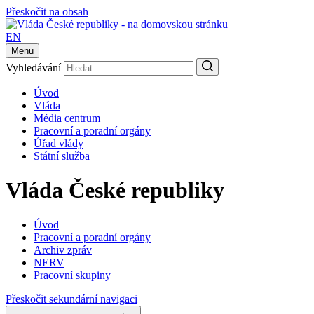
Přeskočit na obsah
EN
Menu
Vyhledávání
Úvod
Vláda
Média centrum
Pracovní a poradní orgány
Úřad vlády
Státní služba
Vláda České republiky
Úvod
Pracovní a poradní orgány
Archiv zpráv
NERV
Pracovní skupiny
Přeskočit sekundární navigaci