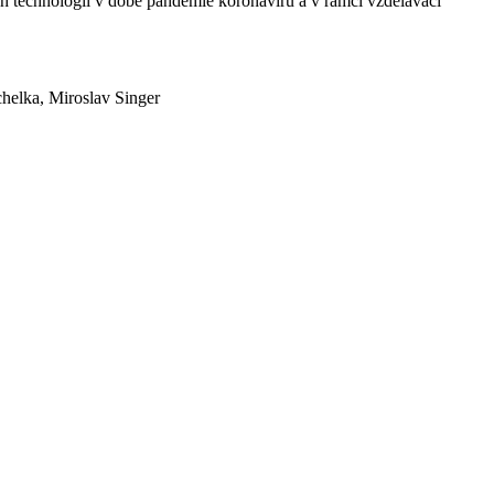
ch technologií v době pandemie koronaviru a v rámci vzdělávací
chelka, Miroslav Singer