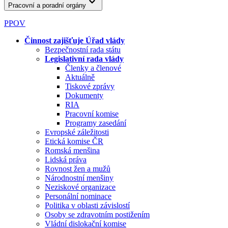
Pracovní a poradní orgány
PPOV
Činnost zajišťuje Úřad vlády
Bezpečnostní rada státu
Legislativní rada vlády
Členky a členové
Aktuálně
Tiskové zprávy
Dokumenty
RIA
Pracovní komise
Programy zasedání
Evropské záležitosti
Etická komise ČR
Romská menšina
Lidská práva
Rovnost žen a mužů
Národnostní menšiny
Neziskové organizace
Personální nominace
Politika v oblasti závislostí
Osoby se zdravotním postižením
Vládní dislokační komise