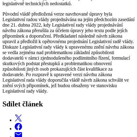
legislativně technických nedostatků.
Původní vládě předložená verze navrhované úpravy byla
Legislativní radou vlády projednávána na jejím předchozím zasedání
dne 21. dubna 2022, kdy Legislativní rady vlády projednávání
návrhu zákona přerušila za účelem úpravy jeho textu podle jejích
připomínek a doporučení. Předkladatel následně návrh zákona
upravil a předložil k opětovnému projednání Legislativní radě vlády.
Diskuze Legislativní rady vlády k upravenému znění návrhu zákona
se vedla zejména nad problematikou základní způsobilosti
dodavatelů v rámci zjednodušeného podlimitního řízení, formulací
skutkových podstat přestupků a problematikou obnovení
způsobilosti jiných osob prokazujících část kvalifikace za
dodavatele. Po rozpravě k upravené verzi návrhu zákona
Legislativní rada vlády doporučila vládě návrh zákona schválit ve
znění svých připomínek, jež budou obsaženy ve stanovisku
Legislativní rady vlády.
Sdílet článek