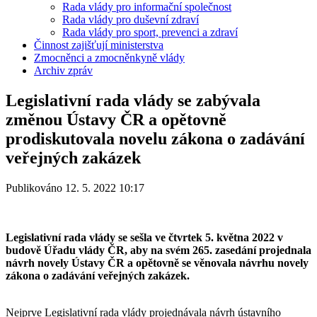
Rada vlády pro informační společnost
Rada vlády pro duševní zdraví
Rada vlády pro sport, prevenci a zdraví
Činnost zajišťují ministerstva
Zmocněnci a zmocněnkyně vlády
Archiv zpráv
Legislativní rada vlády se zabývala
změnou Ústavy ČR a opětovně
prodiskutovala novelu zákona o zadávání
veřejných zakázek
Publikováno 12. 5. 2022 10:17
Legislativní rada vlády se sešla ve čtvrtek 5. května 2022 v
budově Úřadu vlády ČR, aby na svém 265. zasedání projednala
návrh novely Ústavy ČR a opětovně se věnovala návrhu novely
zákona o zadávání veřejných zakázek.
Nejprve Legislativní rada vlády projednávala návrh ústavního