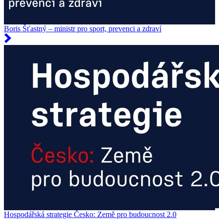
Boris Šťastný – ministr pro sport, prevenci a zdraví
Hospodářská strategie Česko: Země pro budoucnost 2.0