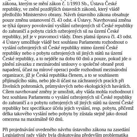
zákona, kterým se mění zákon č. 1/1993 Sb., Ústava České
republiky, ve znění pozdějších ústavních zákonů, který vládě
předložilo Ministerstvo obrany. Návrh ústavního zákona obsahuje
pouze změnu ustanovení čl. 43 odst. 4 Ústavy. Navrhovaná změna
se týká úpravy povolování vysílání ozbrojených sil České republiky
do zahraničí a pobytu cizích ozbrojených sil na území České
republiky, jež je v pravomoci vlády. Dnes platná úprava čl. 43 odst.
4 Ústavy umožňuje vládě bez souhlasu Parlamentu rozhodnout o
vyslání ozbrojených sil České republiky mimo území České
republiky nebo o pobytu ozbrojených sil jiných států na území
České republiky, a to nejdéle na dobu 60 dnů a pouze, pokud jde o
plnění závazku z mezinárodní smlouvy o společné obraně proti
napadení, účast na mírové operaci podle rozhodnutí mezinárodní
organizace, jíž je Česká republika členem, a to se souhlasem
přijímajícího státu, nebo jde-li účast na záchranných pracích při
živelních pohromách, průmyslových nebo ekologických haváriích.
Cílem navrhované změny je umožnit, aby vláda mohla rozhodnout i
bez souhlasu Parlamentu o vyslání ozbrojených sil České republiky
do zahraničí a o pobytu ozbrojených sil jiných států na území České
republiky bez specifikace účelu jejich vyslání, resp. pobytu, přičemž
délka takového vyslání nebo pobytu by zůstala stejně jako dosud
omezena na maximálně 60 dnů.
Při projednávání uvedeného návrhu ústavního zákona na zasedání
Legislativní rady vlády byla diskutována především problematika