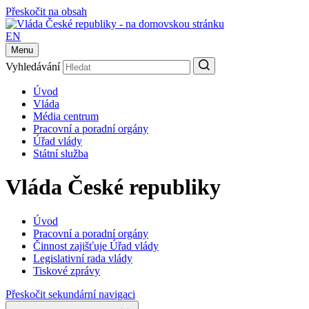
Přeskočit na obsah
EN
Menu
Vyhledávání
Úvod
Vláda
Média centrum
Pracovní a poradní orgány
Úřad vlády
Státní služba
Vláda České republiky
Úvod
Pracovní a poradní orgány
Činnost zajišťuje Úřad vlády
Legislativní rada vlády
Tiskové zprávy
Přeskočit sekundární navigaci