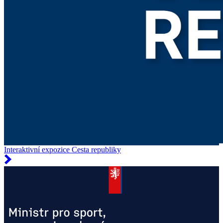
Interaktivní expozice Cesta republiky