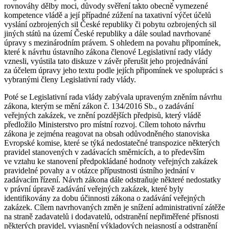
rovnováhy dělby moci, důvody svěření takto obecně vymezené
kompetence vládě a její případné zúžení na taxativní výčet účelů
vyslání ozbrojených sil České republiky či pobytu ozbrojených sil
jiných států na území České republiky a dále soulad navrhované
úpravy s mezinárodním právem. S ohledem na povahu připomínek,
které k návrhu ústavního zákona členové Legislativní rady vlády
vznesli, vyústila tato diskuze v závěr přerušit jeho projednávání
za účelem úpravy jeho textu podle jejích připomínek ve spolupráci s
vybranými členy Legislativní rady vlády.
Poté se Legislativní rada vlády zabývala upraveným zněním návrhu
zákona, kterým se mění zákon č. 134/2016 Sb., o zadávání
veřejných zakázek, ve znění pozdějších předpisů, který vládě
předložilo Ministerstvo pro místní rozvoj. Cílem tohoto návrhu
zákona je zejména reagovat na obsah odůvodněného stanoviska
Evropské komise, které se týká nedostatečné transpozice některých
pravidel stanovených v zadávacích směrnicích, a to především
ve vztahu ke stanovení předpokládané hodnoty veřejných zakázek
pravidelné povahy a v otázce přípustnosti ústního jednání v
zadávacím řízení. Návrh zákona dále odstraňuje některé nedostatky
v právní úpravě zadávání veřejných zakázek, které byly
identifikovány za dobu účinnosti zákona o zadávání veřejných
zakázek. Cílem navrhovaných změn je snížení administrativní zátěže
na straně zadavatelů i dodavatelů, odstranění nepřiměřené přísnosti
některých pravidel, vyjasnění výkladových nejasností a odstranění