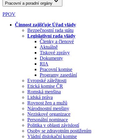
Pracovní a poradní orgány
PPOV
Činnost zajišťuje Úřad vlády
Bezpečnostní rada státu
Legislativní rada vlády
Členky a členové
Aktuálně
Tiskové zprávy
Dokumenty
RIA
Pracovní komise
Programy zasedání
Evropské záležitosti
Etická komise ČR
Romská menšina
Lidská práva
Rovnost žen a mužů
Národnostní menšiny
Neziskové organizace
Personální nominace
Politika v oblasti závislostí
Osoby se zdravotním postižením
Vládní dislokační komise