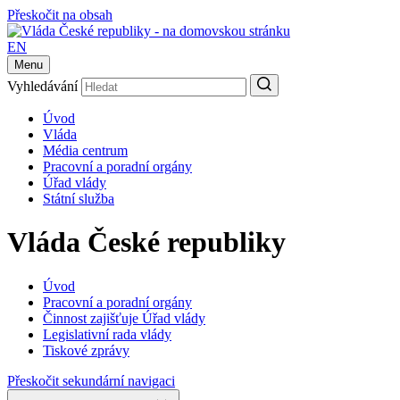
Přeskočit na obsah
EN
Menu
Vyhledávání
Úvod
Vláda
Média centrum
Pracovní a poradní orgány
Úřad vlády
Státní služba
Vláda České republiky
Úvod
Pracovní a poradní orgány
Činnost zajišťuje Úřad vlády
Legislativní rada vlády
Tiskové zprávy
Přeskočit sekundární navigaci