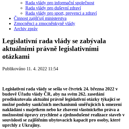
Rada vlády pro informační společnost
Rada vlády pro duševní zdraví
Rada vlády pro sport, prevenci a zdraví
Činnost zajišťují ministerstva
Zmocněnci a zmocněnkyně vlády
Archiv zpráv
Legislativní rada vlády se zabývala
aktuálními právně legislativními
otázkami
Publikováno 11. 4. 2022 11:54
Legislativní rada vlády se sešla ve čtvrtek 24. března 2022 v
budově Úřadu vlády ČR, aby na svém 262. zasedání
prodiskutovala aktuální právně legislativní otázky týkající se
možné podoby sankčních mechanismů směřujících k omezení
nakládání s majetkem nebo ke zbavení vlastnického práva a
možnostmi úpravy zrychlené a zjednodušené realizace staveb v
souvislosti se zajištěním ubytovacích kapacit pro osoby, které
uprchly z Ukrajiny.