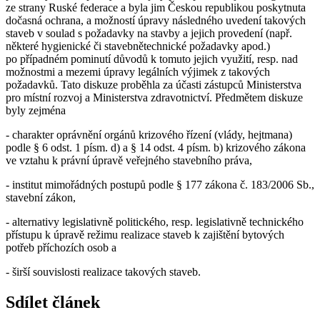
ze strany Ruské federace a byla jim Českou republikou poskytnuta
dočasná ochrana, a možností úpravy následného uvedení takových
staveb v soulad s požadavky na stavby a jejich provedení (např.
některé hygienické či stavebnětechnické požadavky apod.)
po případném pominutí důvodů k tomuto jejich využití, resp. nad
možnostmi a mezemi úpravy legálních výjimek z takových
požadavků. Tato diskuze proběhla za účasti zástupců Ministerstva
pro místní rozvoj a Ministerstva zdravotnictví. Předmětem diskuze
byly zejména
- charakter oprávnění orgánů krizového řízení (vlády, hejtmana)
podle § 6 odst. 1 písm. d) a § 14 odst. 4 písm. b) krizového zákona
ve vztahu k právní úpravě veřejného stavebního práva,
- institut mimořádných postupů podle § 177 zákona č. 183/2006 Sb.,
stavební zákon,
- alternativy legislativně politického, resp. legislativně technického
přístupu k úpravě režimu realizace staveb k zajištění bytových
potřeb příchozích osob a
- širší souvislosti realizace takových staveb.
Sdílet článek