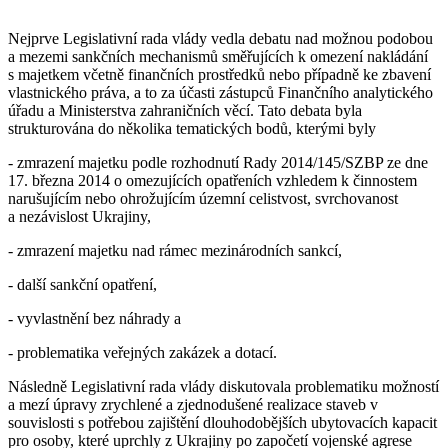
Nejprve Legislativní rada vlády vedla debatu nad možnou podobou
a mezemi sankčních mechanismů směřujících k omezení nakládání
s majetkem včetně finančních prostředků nebo případně ke zbavení
vlastnického práva, a to za účasti zástupců Finančního analytického
úřadu a Ministerstva zahraničních věcí. Tato debata byla
strukturována do několika tematických bodů, kterými byly
- zmrazení majetku podle rozhodnutí Rady 2014/145/SZBP ze dne
17. března 2014 o omezujících opatřeních vzhledem k činnostem
narušujícím nebo ohrožujícím územní celistvost, svrchovanost
a nezávislost Ukrajiny,
- zmrazení majetku nad rámec mezinárodních sankcí,
- další sankční opatření,
- vyvlastnění bez náhrady a
- problematika veřejných zakázek a dotací.
Následně Legislativní rada vlády diskutovala problematiku možností
a mezí úpravy zrychlené a zjednodušené realizace staveb v
souvislosti s potřebou zajištění dlouhodobějších ubytovacích kapacit
pro osoby, které uprchly z Ukrajiny po započetí vojenské agrese