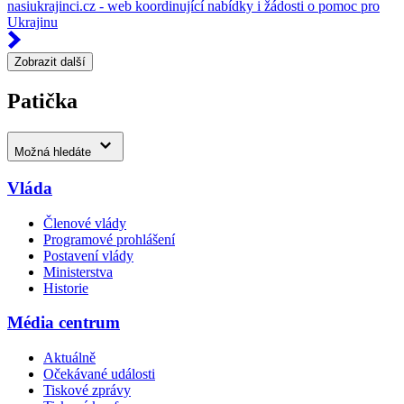
nasiukrajinci.cz - web koordinující nabídky i žádosti o pomoc pro
Ukrajinu
Zobrazit další
Patička
Možná hledáte
Vláda
Členové vlády
Programové prohlášení
Postavení vlády
Ministerstva
Historie
Média centrum
Aktuálně
Očekávané události
Tiskové zprávy