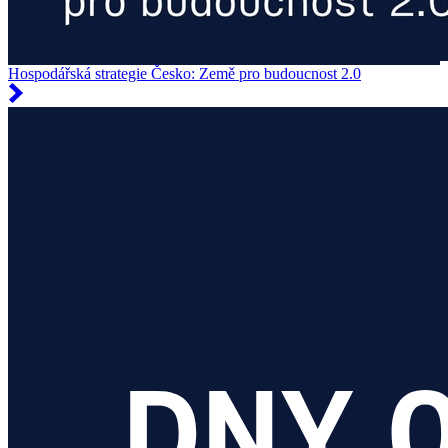
Hospodářská strategie Česko: Země pro budoucnost 2.0