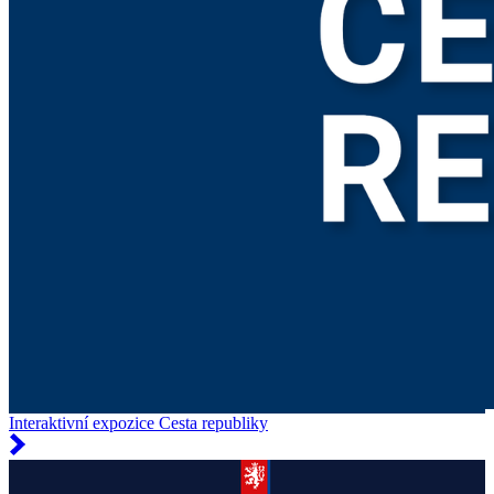
Interaktivní expozice Cesta republiky