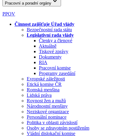
Pracovní a poradní orgány
PPOV
Činnost zajišťuje Úřad vlády
Bezpečnostní rada státu
Legislativní rada vlády
Členky a členové
Aktuálně
Tiskové zprávy
Dokumenty
RIA
Pracovní komise
Programy zasedání
Evropské záležitosti
Etická komise ČR
Romská menšina
Lidská práva
Rovnost žen a mužů
Národnostní menšiny
Neziskové organizace
Personální nominace
Politika v oblasti závislostí
Osoby se zdravotním postižením
Vládní dislokační komise