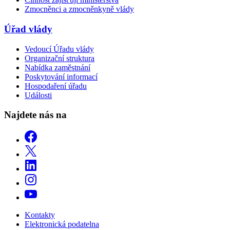
Zmocněnci a zmocněnkyně vlády
Úřad vlády
Vedoucí Úřadu vlády
Organizační struktura
Nabídka zaměstnání
Poskytování informací
Hospodaření úřadu
Události
Najdete nás na
Kontakty
Elektronická podatelna