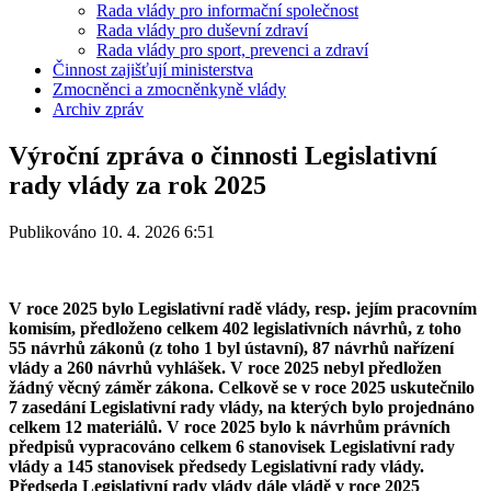
Rada vlády pro informační společnost
Rada vlády pro duševní zdraví
Rada vlády pro sport, prevenci a zdraví
Činnost zajišťují ministerstva
Zmocněnci a zmocněnkyně vlády
Archiv zpráv
Výroční zpráva o činnosti Legislativní
rady vlády za rok 2025
Publikováno 10. 4. 2026 6:51
V roce 2025 bylo Legislativní radě vlády, resp. jejím pracovním
komisím, předloženo celkem 402 legislativních návrhů, z toho
55 návrhů zákonů (z toho 1 byl ústavní), 87 návrhů nařízení
vlády a 260 návrhů vyhlášek. V roce 2025 nebyl předložen
žádný věcný záměr zákona. Celkově se v roce 2025 uskutečnilo
7 zasedání Legislativní rady vlády, na kterých bylo projednáno
celkem 12 materiálů. V roce 2025 bylo k návrhům právních
předpisů vypracováno celkem 6 stanovisek Legislativní rady
vlády a 145 stanovisek předsedy Legislativní rady vlády.
Předseda Legislativní rady vlády dále vládě v roce 2025