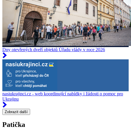
Dny otevřených dveří objektů Úřadu vlády v roce 2026
nasiukrajinci.cz - web koordinující nabídky i žádosti o pomoc pro
Ukrajinu
Zobrazit další
Patička