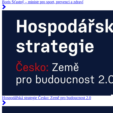
Boris Šťastný – ministr pro sport, prevenci a zdraví
Hospodářská strategie Česko: Země pro budoucnost 2.0