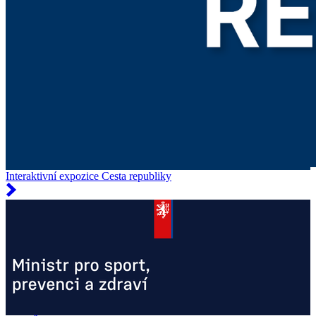
Interaktivní expozice Cesta republiky