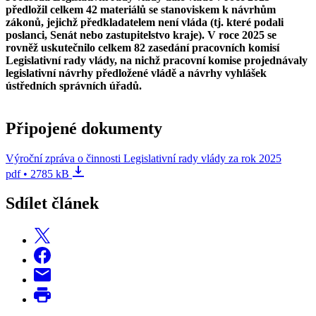
předložil celkem 42 materiálů se stanoviskem k návrhům
zákonů, jejichž předkladatelem není vláda (tj. které podali
poslanci, Senát nebo zastupitelstvo kraje). V roce 2025 se
rovněž uskutečnilo celkem 82 zasedání pracovních komisí
Legislativní rady vlády, na nichž pracovní komise projednávaly
legislativní návrhy předložené vládě a návrhy vyhlášek
ústředních správních úřadů.
Připojené dokumenty
Výroční zpráva o činnosti Legislativní rady vlády za rok 2025
pdf • 2785 kB
Sdílet článek