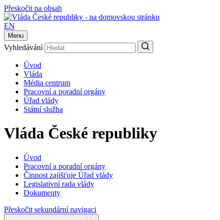
Přeskočit na obsah
EN
Menu
Vyhledávání
Úvod
Vláda
Média centrum
Pracovní a poradní orgány
Úřad vlády
Státní služba
Vláda České republiky
Úvod
Pracovní a poradní orgány
Činnost zajišťuje Úřad vlády
Legislativní rada vlády
Dokumenty
Přeskočit sekundární navigaci