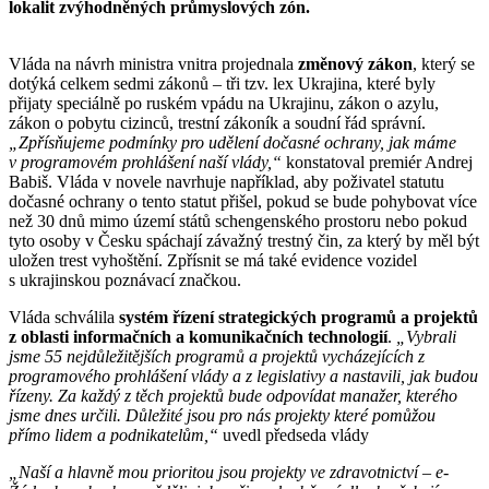
lokalit zvýhodněných průmyslových zón.
Vláda na návrh ministra vnitra projednala
změnový zákon
, který se
dotýká celkem sedmi zákonů – tři tzv. lex Ukrajina, které byly
přijaty speciálně po ruském vpádu na Ukrajinu, zákon o azylu,
zákon o pobytu cizinců, trestní zákoník a soudní řád správní.
„Zpřísňujeme podmínky pro udělení dočasné ochrany, jak máme
v programovém prohlášení naší vlády,“
konstatoval premiér Andrej
Babiš. Vláda v novele navrhuje například, aby poživatel statutu
dočasné ochrany o tento statut přišel, pokud se bude pohybovat více
než 30 dnů mimo území států schengenského prostoru nebo pokud
tyto osoby v Česku spáchají závažný trestný čin, za který by měl být
uložen trest vyhoštění. Zpřísnit se má také evidence vozidel
s ukrajinskou poznávací značkou.
Vláda schválila
systém řízení strategických programů a projektů
z oblasti informačních a komunikačních technologií
.
„Vybrali
jsme 55 nejdůležitějších programů a projektů vycházejících z
programového prohlášení vlády a z legislativy a nastavili, jak budou
řízeny. Za každý z těch projektů bude odpovídat manažer, kterého
jsme dnes určili. Důležité jsou pro nás projekty které pomůžou
přímo lidem a podnikatelům,“
uvedl předseda vlády
„Naší a hlavně mou prioritou jsou projekty ve zdravotnictví – e-