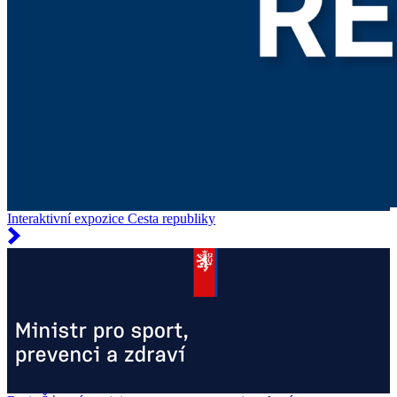
Interaktivní expozice Cesta republiky