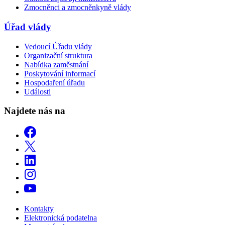
Zmocněnci a zmocněnkyně vlády
Úřad vlády
Vedoucí Úřadu vlády
Organizační struktura
Nabídka zaměstnání
Poskytování informací
Hospodaření úřadu
Události
Najdete nás na
Kontakty
Elektronická podatelna