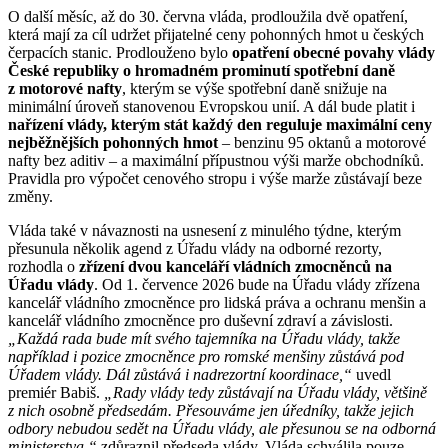
O další měsíc, až do 30. června vláda, prodloužila dvě opatření,
která mají za cíl udržet přijatelné ceny pohonných hmot u českých
čerpacích stanic. Prodlouženo bylo
opatření obecné povahy vlády
České republiky o hromadném prominutí spotřební daně
z motorové nafty
, kterým se výše spotřební daně snižuje na
minimální úroveň stanovenou Evropskou unií. A dál bude platit i
nařízení vlády, kterým stát každý den reguluje maximální ceny
nejběžnějších pohonných hmot
– benzinu 95 oktanů a motorové
nafty bez aditiv – a maximální přípustnou výši marže obchodníků.
Pravidla pro výpočet cenového stropu i výše marže zůstávají beze
změny.
Vláda také v návaznosti na usnesení z minulého týdne, kterým
přesunula několik agend z Úřadu vlády na odborné rezorty,
rozhodla o
zřízení dvou kanceláří vládních zmocněnců na
Úřadu vlády
. Od 1. července 2026 bude na Úřadu vlády zřízena
kancelář vládního zmocněnce pro lidská práva a ochranu menšin a
kancelář vládního zmocněnce pro duševní zdraví a závislosti.
„Každá rada bude mít svého tajemníka na Úřadu vlády, takže
například i pozice zmocněnce pro romské menšiny zůstává pod
Úřadem vlády. Dál zůstává i nadrezortní koordinace,“
uvedl
premiér Babiš.
„Rady vlády tedy zůstávají na Úřadu vlády, většině
z nich osobně předsedám. Přesouváme jen úředníky, takže jejich
odbory nebudou sedět na Úřadu vlády, ale přesunou se na odborná
ministerstva,“
zdůraznil předseda vlády. Vláda schválila pouze