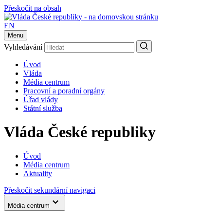
Přeskočit na obsah
EN
Menu
Vyhledávání
Úvod
Vláda
Média centrum
Pracovní a poradní orgány
Úřad vlády
Státní služba
Vláda České republiky
Úvod
Média centrum
Aktuality
Přeskočit sekundární navigaci
Média centrum