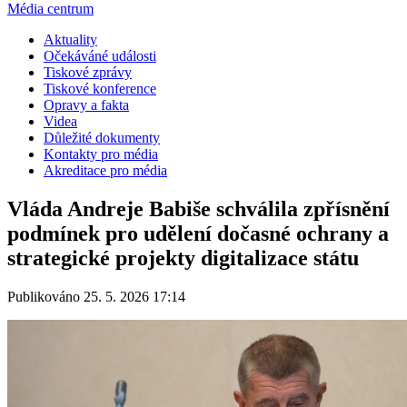
Média centrum
Aktuality
Očekáváné události
Tiskové zprávy
Tiskové konference
Opravy a fakta
Videa
Důležité dokumenty
Kontakty pro média
Akreditace pro média
Vláda Andreje Babiše schválila zpřísnění
podmínek pro udělení dočasné ochrany a
strategické projekty digitalizace státu
Publikováno 25. 5. 2026 17:14