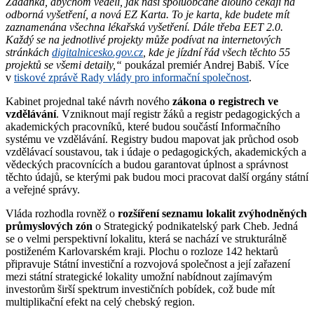
Žádanka, abychom věděli, jak naši spoluobčané dlouho čekají na
odborná vyšetření, a nová EZ Karta. To je karta, kde budete mít
zaznamenána všechna lékařská vyšetření. Dále třeba EET 2.0.
Každý se na jednotlivé projekty může podívat na internetových
stránkách
digitalnicesko.gov.cz
, kde je jízdní řád všech těchto 55
projektů se všemi detaily,“
poukázal premiér Andrej Babiš. Více
v
tiskové zprávě Rady vlády pro informační společnost
.
Kabinet projednal také návrh nového
zákona o registrech ve
vzdělávání
. Vzniknout mají registr žáků a registr pedagogických a
akademických pracovníků, které budou součástí Informačního
systému ve vzdělávání. Registry budou mapovat jak průchod osob
vzdělávací soustavou, tak i údaje o pedagogických, akademických a
vědeckých pracovnících a budou garantovat úplnost a správnost
těchto údajů, se kterými pak budou moci pracovat další orgány státní
a veřejné správy.
Vláda rozhodla rovněž o
rozšíření seznamu lokalit zvýhodněných
průmyslových zón
o Strategický podnikatelský park Cheb. Jedná
se o velmi perspektivní lokalitu, která se nachází ve strukturálně
postiženém Karlovarském kraji. Plochu o rozloze 142 hektarů
připravuje Státní investiční a rozvojová společnost a její zařazení
mezi státní strategické lokality umožní nabídnout zajímavým
investorům širší spektrum investičních pobídek, což bude mít
multiplikační efekt na celý chebský region.