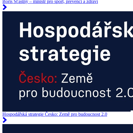
Boris Šťastný – ministr pro sport, prevenci a zdraví
Hospodářská strategie Česko: Země pro budoucnost 2.0