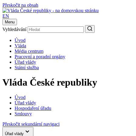
Přeskočit na obsah
EN
Menu
Vyhledávání
Úvod
Vláda
Média centrum
Pracovní a poradní orgány
Úřad vlády
Státní služba
Vláda České republiky
Úvod
Úřad vlády
Hospodaření úřadu
Smlouvy
Přeskočit sekundární navigaci
Úřad vlády