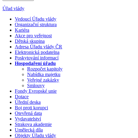
Úřad vlády
Vedoucí Úřadu vlády
Organizační struktura
Kariéra
Akce pro veřejnost
Dětská skupina
Adresa Úřadu vlády ČR
Elektronická podatelna
Poskytování informací
Hospodaření úřadu
Rozpočet kapitoly
Nabídka majetku
Veřejné zakázky
Smlouvy
Fondy Evropské unie
Dotace
Úřední deska
Boj proti korupci
Otevřená data
Vydavatelství
Strakova akademie
Umělecká díla
Objekty Úřadu vlády