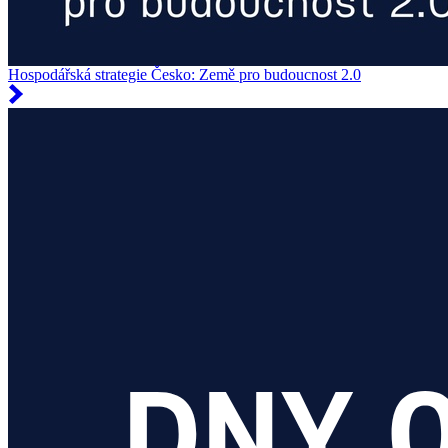
Hospodářská strategie Česko: Země pro budoucnost 2.0