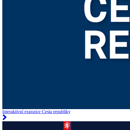
Interaktivní expozice Cesta republiky