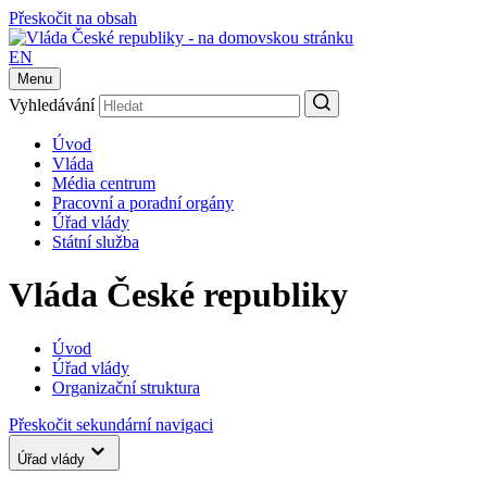
Přeskočit na obsah
EN
Menu
Vyhledávání
Úvod
Vláda
Média centrum
Pracovní a poradní orgány
Úřad vlády
Státní služba
Vláda České republiky
Úvod
Úřad vlády
Organizační struktura
Přeskočit sekundární navigaci
Úřad vlády