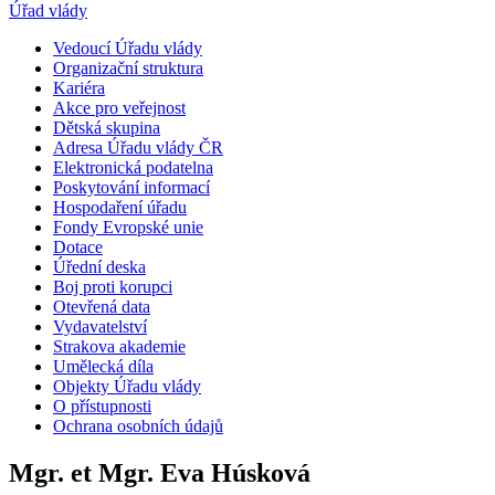
Úřad vlády
Vedoucí Úřadu vlády
Organizační struktura
Kariéra
Akce pro veřejnost
Dětská skupina
Adresa Úřadu vlády ČR
Elektronická podatelna
Poskytování informací
Hospodaření úřadu
Fondy Evropské unie
Dotace
Úřední deska
Boj proti korupci
Otevřená data
Vydavatelství
Strakova akademie
Umělecká díla
Objekty Úřadu vlády
O přístupnosti
Ochrana osobních údajů
Mgr. et Mgr. Eva Húsková