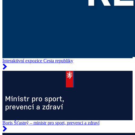
Interaktivní expozice Cesta republiky
Boris Šťastný – ministr pro sport, prevenci a zdraví