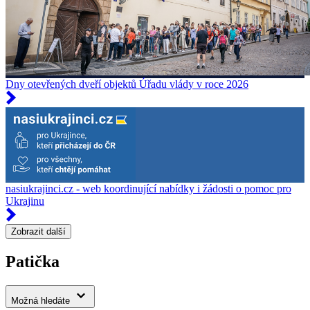
Dny otevřených dveří objektů Úřadu vlády v roce 2026
nasiukrajinci.cz - web koordinující nabídky i žádosti o pomoc pro
Ukrajinu
Zobrazit další
Patička
Možná hledáte