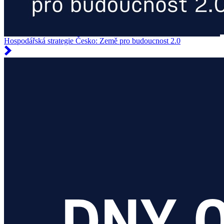
Hospodářská strategie Česko: Země pro budoucnost 2.0