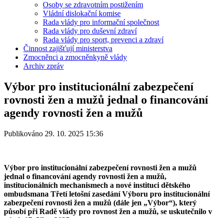
Osoby se zdravotním postižením
Vládní dislokační komise
Rada vlády pro informační společnost
Rada vlády pro duševní zdraví
Rada vlády pro sport, prevenci a zdraví
Činnost zajišťují ministerstva
Zmocněnci a zmocněnkyně vlády
Archiv zpráv
Výbor pro institucionální zabezpečení
rovnosti žen a mužů jednal o financování
agendy rovnosti žen a mužů
Publikováno 29. 10. 2025 15:36
Výbor pro institucionální zabezpečení rovnosti žen a mužů
jednal o financování agendy rovnosti žen a mužů,
institucionálních mechanismech a nové instituci dětského
ombudsmana Třetí letošní zasedání Výboru pro institucionální
zabezpečení rovnosti žen a mužů (dále jen „Výbor“), který
působí při Radě vlády pro rovnost žen a mužů, se uskutečnilo v