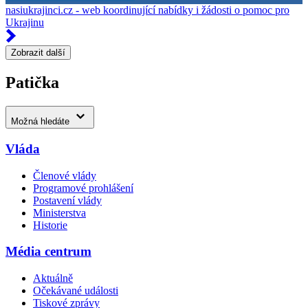
nasiukrajinci.cz - web koordinující nabídky i žádosti o pomoc pro
Ukrajinu
Zobrazit další
Patička
Možná hledáte
Vláda
Členové vlády
Programové prohlášení
Postavení vlády
Ministerstva
Historie
Média centrum
Aktuálně
Očekávané události
Tiskové zprávy