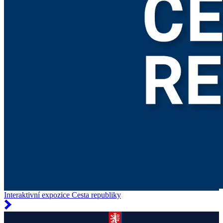
Interaktivní expozice Cesta republiky