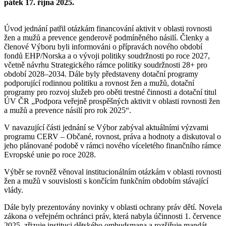
pátek 17. října 2025.
Úvod jednání patřil otázkám financování aktivit v oblasti rovnosti
žen a mužů a prevence genderově podmíněného násilí. Členky a
členové Výboru byli informováni o přípravách nového období
fondů EHP/Norska a o vývoji politiky soudržnosti po roce 2027,
včetně návrhu Strategického rámce politiky soudržnosti 28+ pro
období 2028–2034. Dále byly představeny dotační programy
podporující rodinnou politiku a rovnost žen a mužů, dotační
programy pro rozvoj služeb pro oběti trestné činnosti a dotační titul
ÚV ČR „Podpora veřejně prospěšných aktivit v oblasti rovnosti žen
a mužů a prevence násilí pro rok 2025“.
V navazující části jednání se Výbor zabýval aktuálními výzvami
programu CERV – Občané, rovnost, práva a hodnoty a diskutoval o
jeho plánované podobě v rámci nového víceletého finančního rámce
Evropské unie po roce 2028.
Výběr se rovněž věnoval institucionálním otázkám v oblasti rovnosti
žen a mužů v souvislosti s končícím funkčním obdobím stávající
vlády.
Dále byly prezentovány novinky v oblasti ochrany práv dětí. Novela
zákona o veřejném ochránci práv, která nabyla účinnosti 1. července
2025, zřizuje instituci dětského ombudsmana a rozšiřuje mandát