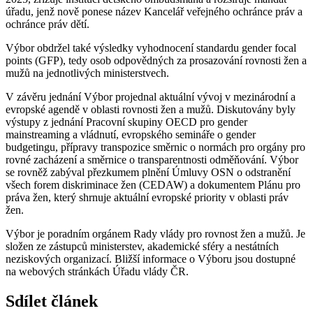
úřadu, jenž nově ponese název Kancelář veřejného ochránce práv a
ochránce práv dětí.
Výbor obdržel také výsledky vyhodnocení standardu gender focal
points (GFP), tedy osob odpovědných za prosazování rovnosti žen a
mužů na jednotlivých ministerstvech.
V závěru jednání Výbor projednal aktuální vývoj v mezinárodní a
evropské agendě v oblasti rovnosti žen a mužů. Diskutovány byly
výstupy z jednání Pracovní skupiny OECD pro gender
mainstreaming a vládnutí, evropského semináře o gender
budgetingu, přípravy transpozice směrnic o normách pro orgány pro
rovné zacházení a směrnice o transparentnosti odměňování. Výbor
se rovněž zabýval přezkumem plnění Úmluvy OSN o odstranění
všech forem diskriminace žen (CEDAW) a dokumentem Plánu pro
práva žen, který shrnuje aktuální evropské priority v oblasti práv
žen.
Výbor je poradním orgánem Rady vlády pro rovnost žen a mužů. Je
složen ze zástupců ministerstev, akademické sféry a nestátních
neziskových organizací. Bližší informace o Výboru jsou dostupné
na webových stránkách Úřadu vlády ČR.
Sdílet článek