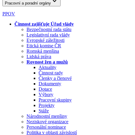
Pracovní a poradní orgány
PPOV
Činnost zajišťuje Úřad vlády
Bezpečnostní rada státu
Legislativní rada vlády
Evropské záležitosti
Etická komise ČR
Romská menšina
Lidská práva
Rovnost žen a mužů
Aktuality
Činnost rady
Členky a členové
Dokumenty
Dotace
Výbory
Pracovní skupiny
Projekty
Stáže
Národnostní menšiny
Neziskové organizace
Personální nominace
Politika v oblasti závislostí