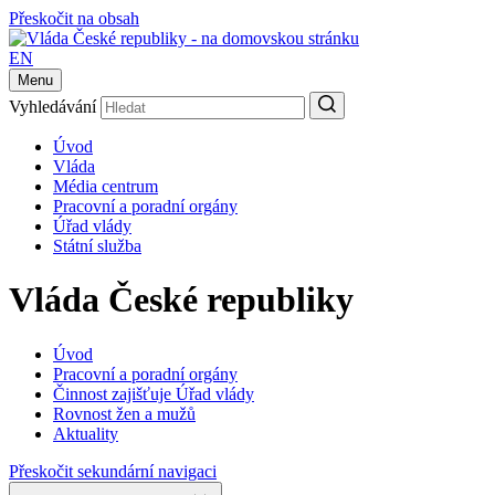
Přeskočit na obsah
EN
Menu
Vyhledávání
Úvod
Vláda
Média centrum
Pracovní a poradní orgány
Úřad vlády
Státní služba
Vláda České republiky
Úvod
Pracovní a poradní orgány
Činnost zajišťuje Úřad vlády
Rovnost žen a mužů
Aktuality
Přeskočit sekundární navigaci