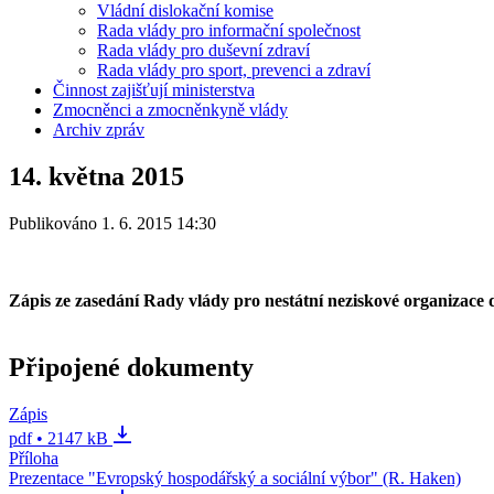
Vládní dislokační komise
Rada vlády pro informační společnost
Rada vlády pro duševní zdraví
Rada vlády pro sport, prevenci a zdraví
Činnost zajišťují ministerstva
Zmocněnci a zmocněnkyně vlády
Archiv zpráv
14. května 2015
Publikováno 1. 6. 2015 14:30
Zápis ze zasedání Rady vlády pro nestátní neziskové organizace 
Připojené dokumenty
Zápis
pdf • 2147 kB
Příloha
Prezentace "Evropský hospodářský a sociální výbor" (R. Haken)