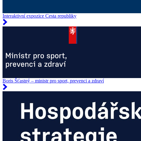
Interaktivní expozice Cesta republiky
Boris Šťastný – ministr pro sport, prevenci a zdraví