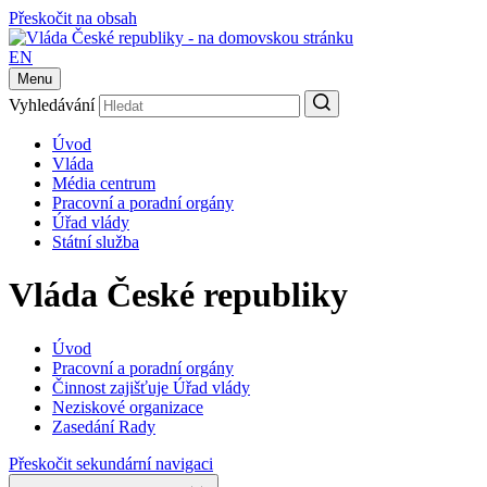
Přeskočit na obsah
EN
Menu
Vyhledávání
Úvod
Vláda
Média centrum
Pracovní a poradní orgány
Úřad vlády
Státní služba
Vláda České republiky
Úvod
Pracovní a poradní orgány
Činnost zajišťuje Úřad vlády
Neziskové organizace
Zasedání Rady
Přeskočit sekundární navigaci