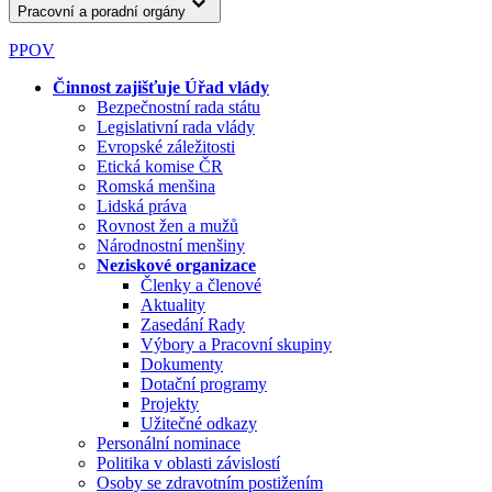
Pracovní a poradní orgány
PPOV
Činnost zajišťuje Úřad vlády
Bezpečnostní rada státu
Legislativní rada vlády
Evropské záležitosti
Etická komise ČR
Romská menšina
Lidská práva
Rovnost žen a mužů
Národnostní menšiny
Neziskové organizace
Členky a členové
Aktuality
Zasedání Rady
Výbory a Pracovní skupiny
Dokumenty
Dotační programy
Projekty
Užitečné odkazy
Personální nominace
Politika v oblasti závislostí
Osoby se zdravotním postižením