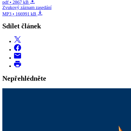
pdf • 2867 kB
Zvukový záznam zasedání
MP3 • 166991 kB
Sdílet článek
Nepřehlédněte