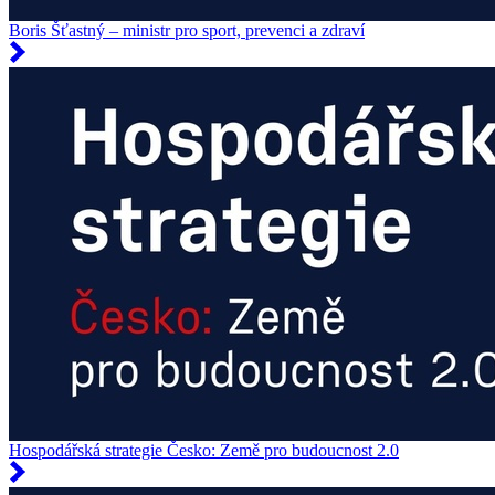
Boris Šťastný – ministr pro sport, prevenci a zdraví
Hospodářská strategie Česko: Země pro budoucnost 2.0