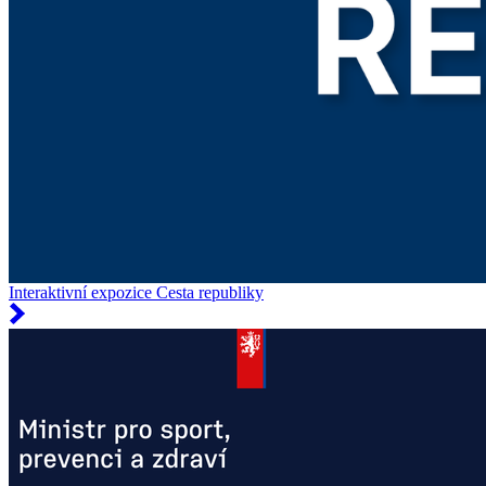
Interaktivní expozice Cesta republiky