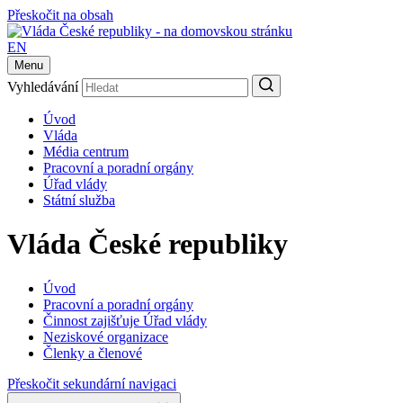
Přeskočit na obsah
EN
Menu
Vyhledávání
Úvod
Vláda
Média centrum
Pracovní a poradní orgány
Úřad vlády
Státní služba
Vláda České republiky
Úvod
Pracovní a poradní orgány
Činnost zajišťuje Úřad vlády
Neziskové organizace
Členky a členové
Přeskočit sekundární navigaci