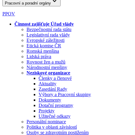
Pracovní a poradní orgány
PPOV
Činnost zajišťuje Úřad vlády
Bezpečnostní rada státu
Legislativní rada vlády
Evropské záležitosti
Etická komise ČR
Romská menšina
Lidská práva
Rovnost žen a mužů
Národnostní menšiny
Neziskové organizace
Členky a členové
Aktuality
Zasedání Rady
Výbory a Pracovní skupiny
Dokumenty
Dotační programy
Projekty
Užitečné odkazy
Personální nominace
Politika v oblasti závislostí
Osoby se zdravotním postižením