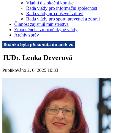
Vládní dislokační komise
Rada vlády pro informační společnost
Rada vlády pro duševní zdraví
Rada vlády pro sport, prevenci a zdraví
Činnost zajišťují ministerstva
Zmocněnci a zmocněnkyně vlády
Archiv zpráv
Stránka byla přesunuta do archivu
JUDr. Lenka Deverová
Publikováno 2. 6. 2025 10:33