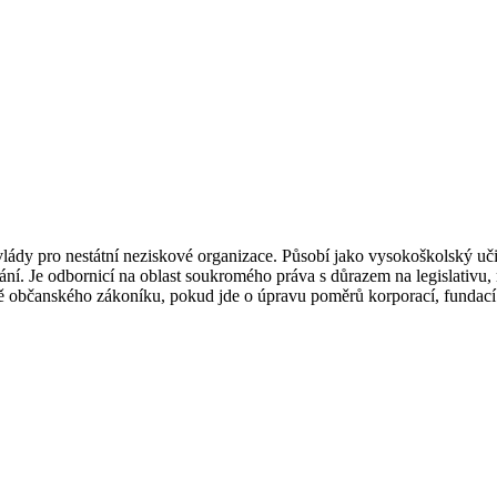
ády pro nestátní neziskové organizace. Působí jako vysokoškolský učit
ní. Je odbornicí na oblast soukromého práva s důrazem na legislativu,
rbě občanského zákoníku, pokud jde o úpravu poměrů korporací, fundací