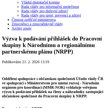
Vládní dislokační komise
Rada vlády pro informační společnost
Rada vlády pro duševní zdraví
Rada vlády pro sport, prevenci a zdraví
Činnost zajišťují ministerstva
Zmocněnci a zmocněnkyně vlády
Archiv zpráv
Výzva k podávání přihlášek do Pracovní
skupiny k Národnímu a regionálnímu
partnerskému plánu (NRPP)
Publikováno 21. 2. 2026 13:19
Oddělení spolupráce s občanskou společností Úřadu vlády ČR
ve spolupráci s Ministerstvem pro místní rozvoj - Národním
orgánem pro koordinaci (MMR-NOK) vyhlašuje veřejnou
výzvu k podávání přihlášek na členy a náhradníky zastupující
občanskou společnost do Pracovní skupiny k NRPP.