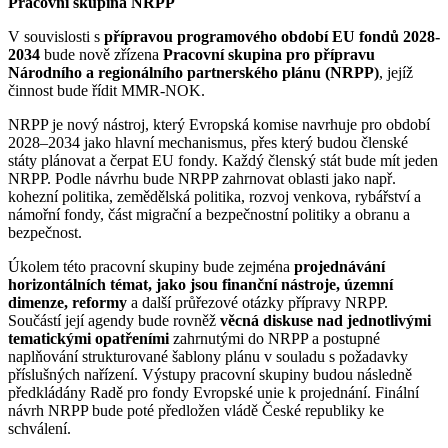
Pracovní skupina NRPP
V souvislosti s
přípravou programového období EU fondů 2028-
2034
bude nově zřízena
Pracovní skupina pro přípravu
Národního a regionálního partnerského plánu (NRPP)
, jejíž
činnost bude řídit MMR-NOK.
NRPP je nový nástroj, který Evropská komise navrhuje pro období
2028–2034 jako hlavní mechanismus, přes který budou členské
státy plánovat a čerpat EU fondy. Každý členský stát bude mít jeden
NRPP. Podle návrhu bude NRPP zahrnovat oblasti jako např.
kohezní politika, zemědělská politika, rozvoj venkova, rybářství a
námořní fondy, část migrační a bezpečnostní politiky a obranu a
bezpečnost.
Úkolem této pracovní skupiny bude zejména
projednávání
horizontálních témat, jako jsou finanční nástroje, územní
dimenze, reformy
a další průřezové otázky přípravy NRPP.
Součástí její agendy bude rovněž
věcná diskuse nad jednotlivými
tematickými opatřeními
zahrnutými do NRPP a postupné
naplňování strukturované šablony plánu v souladu s požadavky
příslušných nařízení. Výstupy pracovní skupiny budou následně
předkládány Radě pro fondy Evropské unie k projednání. Finální
návrh NRPP bude poté předložen vládě České republiky ke
schválení.