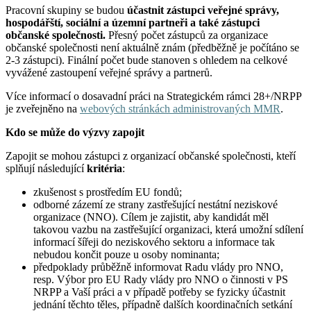
Pracovní skupiny se budou
účastnit zástupci veřejné správy,
hospodářští, sociální a územní partneři a také zástupci
občanské společnosti.
Přesný počet zástupců za organizace
občanské společnosti není aktuálně znám (předběžně je počítáno se
2-3 zástupci). Finální počet bude stanoven s ohledem na celkové
vyvážené zastoupení veřejné správy a partnerů.
Více informací o dosavadní práci na Strategickém rámci 28+/NRPP
je zveřejněno na
webových stránkách administrovaných MMR
.
Kdo se může do výzvy zapojit
Zapojit se mohou zástupci z organizací občanské společnosti, kteří
splňují následující
kritéria
:
zkušenost s prostředím EU fondů;
odborné zázemí ze strany zastřešující nestátní neziskové
organizace (NNO). Cílem je zajistit, aby kandidát měl
takovou vazbu na zastřešující organizaci, která umožní sdílení
informací šířeji do neziskového sektoru a informace tak
nebudou končit pouze u osoby nominanta;
předpoklady průběžně informovat Radu vlády pro NNO,
resp. Výbor pro EU Rady vlády pro NNO o činnosti v PS
NRPP a Vaší práci a v případě potřeby se fyzicky účastnit
jednání těchto těles, případně dalších koordinačních setkání