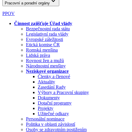
Pracovní a poradní orgány
PPOV
Činnost zajišťuje Úřad vlády
Bezpečnostní rada státu
Legislativní rada vlády
Evropské záležitosti
Etická komise ČR
Romská menšina
Lidská práva
Rovnost žen a mužů
Národnostní menšiny
Neziskové organizace
Členky a členové
Aktuality
Zasedání Rady
Výbory a Pracovní skupiny
Dokumenty
Dotační programy
Projekty
Užitečné odkazy
Personální nominace
Politika v oblasti závislostí
Osoby se zdravotním postižením