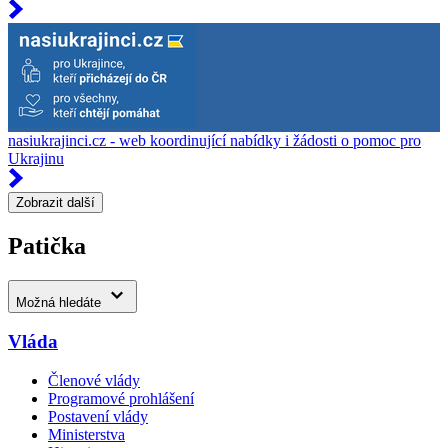
nasiukrajinci.cz - web koordinující nabídky i žádosti o pomoc pro
Ukrajinu
Zobrazit další
Patička
Možná hledáte
Vláda
Členové vlády
Programové prohlášení
Postavení vlády
Ministerstva