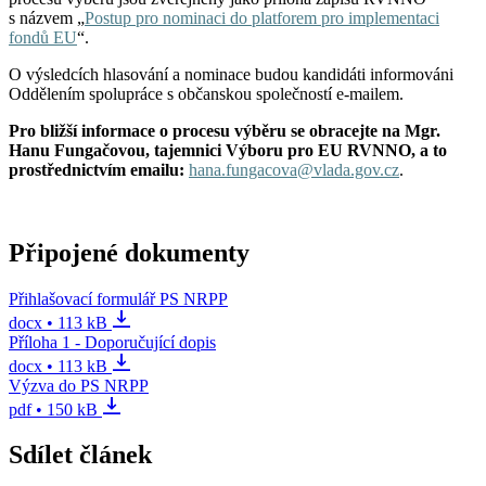
s názvem „
Postup pro nominaci do platforem pro implementaci
fondů EU
“.
O výsledcích hlasování a nominace budou kandidáti informováni
Oddělením spolupráce s občanskou společností e-mailem.
Pro bližší informace o procesu výběru se obracejte na Mgr.
Hanu Fungačovou, tajemnici Výboru pro EU RVNNO, a to
prostřednictvím e­mailu:
hana.fungacova@vlada.gov.cz
.
Připojené dokumenty
Přihlašovací formulář PS NRPP
docx • 113 kB
Příloha 1 - Doporučující dopis
docx • 113 kB
Výzva do PS NRPP
pdf • 150 kB
Sdílet článek