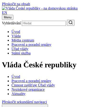
Přeskočit na obsah
EN
Menu
Vyhledávání
Úvod
Vláda
Média centrum
Pracovní a poradní orgány
Úřad vlády
Státní služba
Vláda České republiky
Úvod
Pracovní a poradní orgány
Činnost zajišťuje Úřad vlády
Neziskové organizace
Aktuality
Přeskočit sekundární navigaci