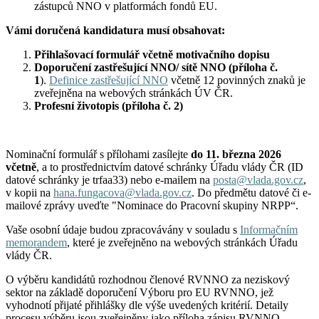
zástupců NNO v platformách fondů EU.
Vámi doručená kandidatura musí obsahovat:
Přihlašovací formulář včetně motivačního dopisu
Doporučení zastřešující NNO/ sítě NNO (příloha č.
1
).
Definice zastřešující NNO
včetně 12 povinných znaků je
zveřejněna na webových stránkách ÚV ČR.
Profesní životopis (příloha č. 2)
Nominační formulář s přílohami zasílejte
do 11. března 2026
včetně
, a to prostřednictvím datové schránky Úřadu vlády ČR (ID
datové schránky je trfaa33) nebo e-mailem na
posta@vlada.gov.cz
,
v kopii na
hana.fungacova@vlada.gov.cz
. Do předmětu datové či e-
mailové zprávy uveďte "Nominace do Pracovní skupiny NRPP“.
Vaše osobní údaje budou zpracovávány v souladu s
Informačním
memorandem
, které je zveřejněno na webových stránkách Úřadu
vlády ČR.
O výběru kandidátů rozhodnou členové RVNNO za neziskový
sektor na základě doporučení Výboru pro EU RVNNO, jež
vyhodnotí přijaté přihlášky dle výše uvedených kritérií. Detaily
procesu výběru jsou zveřejněny jako příloha zápisu RVNNO