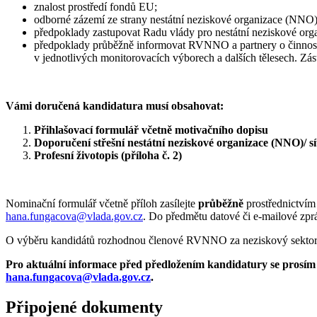
znalost prostředí fondů EU;
odborné zázemí ze strany nestátní neziskové organizace (NNO)
předpoklady zastupovat Radu vlády pro nestátní neziskové or
předpoklady průběžně informovat RVNNO a partnery o činnos
v jednotlivých monitorovacích výborech a dalších tělesech. Zást
Vámi doručená kandidatura musí obsahovat:
Přihlašovací formulář včetně motivačního dopisu
Doporučení střešní nestátní neziskové organizace (NNO)/ sí
Profesní životopis (příloha č. 2)
Nominační formulář včetně příloh zasílejte
průběžně
prostřednictvím
hana.fungacova@vlada.gov.cz
. Do předmětu datové či e‑mailové zpr
O výběru kandidátů rozhodnou členové RVNNO za neziskový sektor n
Pro aktuální informace před předložením kandidatury se prosí
hana.fungacova@vlada.gov.cz
.
Připojené dokumenty