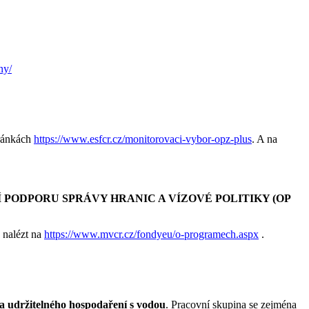
ny/
tránkách
https://www.esfcr.cz/monitorovaci-vybor-opz-plus
. A na
PODPORU SPRÁVY HRANIC A VÍZOVÉ POLITIKY (OP
 nalézt na
https://www.mvcr.cz/fondyeu/o-programech.aspx
.
a udržitelného hospodaření s vodou
. Pracovní skupina se zejména