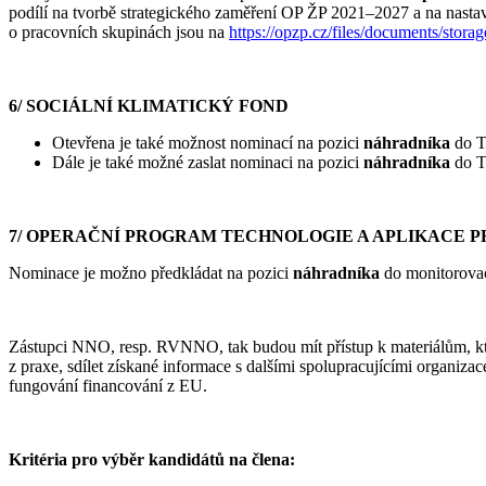
podílí na tvorbě strategického zaměření OP ŽP 2021–2027 a na nastav
o pracovních skupinách jsou na
https://opzp.cz/files/documents/
6/ SOCIÁLNÍ KLIMATICKÝ FOND
Otevřena je také možnost nominací na pozici
náhradníka
do T
Dále je také možné zaslat nominaci na pozici
náhradníka
do T
7/ OPERAČNÍ PROGRAM TECHNOLOGIE A APLIKACE 
Nominace je možno předkládat na pozici
náhradníka
do monitorova
Zástupci NNO, resp. RVNNO, tak budou mít přístup k materiálům, které
z praxe, sdílet získané informace s dalšími spolupracujícími organizace
fungování financování z EU.
Kritéria pro výběr kandidátů na člena: