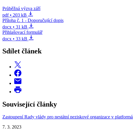
Průběžná výzva září
pdf • 203 kB
Příloha č. 1 - Doporučující dopis
docx • 31 kB
Přihlašovací formulář
docx • 33 kB
Sdílet článek
Související články
Zastoupení Rady vlády pro nestátní neziskové organizace v platfor
7. 3. 2023