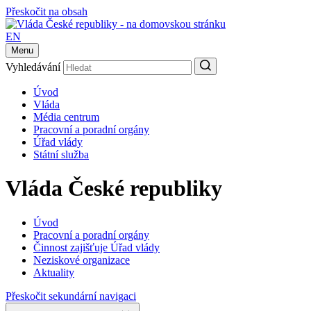
Přeskočit na obsah
EN
Menu
Vyhledávání
Úvod
Vláda
Média centrum
Pracovní a poradní orgány
Úřad vlády
Státní služba
Vláda České republiky
Úvod
Pracovní a poradní orgány
Činnost zajišťuje Úřad vlády
Neziskové organizace
Aktuality
Přeskočit sekundární navigaci