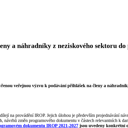
eny a náhradníky z neziskového sektoru do 
evřenou veřejnou výzvu k podávání přihlášek na členy a náhradn
jí na provádění IROP. Jejich úlohou je především projednávání návrh
příloh, návrhů změn programového dokumentu v částech relevantních k 
ogramovém dokumentu IROP 2021-2027
jsou uvedeny konkrétní o