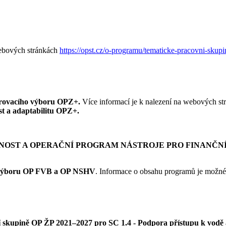
webových stránkách
https://opst.cz/o-programu/tematicke-pracovni-skupi
rovacího výboru OPZ+.
Více informací je k nalezení na webových s
t a adaptabilitu OPZ+.
NOST A OPERAČNÍ PROGRAM NÁSTROJE PRO FINANČNÍ 
 výboru OP FVB a OP NSHV
. Informace o obsahu programů je možné
 skupině OP ŽP 2021–2027 pro SC 1.4 - Podpora přístupu k vodě 