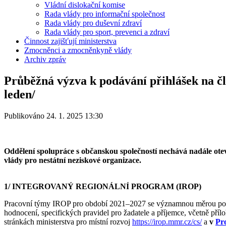
Vládní dislokační komise
Rada vlády pro informační společnost
Rada vlády pro duševní zdraví
Rada vlády pro sport, prevenci a zdraví
Činnost zajišťují ministerstva
Zmocněnci a zmocněnkyně vlády
Archiv zpráv
Průběžná výzva k podávání přihlášek na čl
leden/
Publikováno 24. 1. 2025 13:30
Oddělení spolupráce s občanskou společností nechává nadále ot
vlády pro nestátní neziskové organizace.
1/ INTEGROVANÝ REGIONÁLNÍ PROGRAM (IROP)
Pracovní týmy IROP pro období 2021–2027 se významnou měrou podíle
hodnocení, specifických pravidel pro žadatele a příjemce, včetně 
stránkách ministerstva pro místní rozvoj
https://irop.mmr.cz/cs/
a
v
Pr