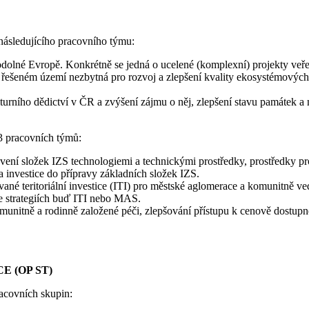
ásledujícího pracovního týmu:
 odolné Evropě. Konkrétně se jedná o ucelené (komplexní) projekty veře
 v řešeném území nezbytná pro rozvoj a zlepšení kvality ekosystémových 
urního dědictví v ČR a zvýšení zájmu o něj, zlepšení stavu památek a m
3 pracovních týmů:
avení složek IZS technologiemi a technickými prostředky, prostředky pr
a investice do přípravy základních složek IZS.
ované teritoriální investice (ITI) pro městské aglomerace a komunitně 
ve strategiích buď ITI nebo MAS.
komunitně a rodinně založené péči, zlepšování přístupu k cenově dostu
 (OP ST)
racovních skupin: