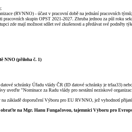
;
ganizace (RVNNO) - účast v pracovní době na jednání pracovních týmů
ti pracovních skupin OPST 2021-2027. Zhruba jednou za půl roku se
upci zde mají možnost sdílet své zkušenosti a předávat své podněty týka
tě NNO (příloha č. 1)
 datové schránky Úřadu vlády ČR (ID datové schránky je trfaa33) neb
ávy uveďte "Nominace za Radu vlády pro nestátní neziskové organizac
a základě doporučení Výboru pro EU RVNNO, jež vyhodnotí přijaté př
m obraťte na Mgr. Hanu Fungačovou, tajemnici Výboru pro Evrops