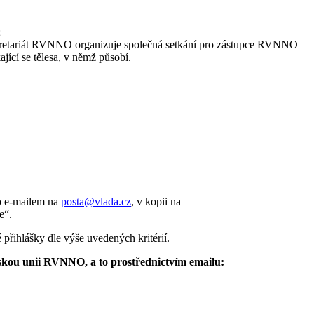
;
kretariát RVNNO organizuje společná setkání pro zástupce RVNNO
jící se tělesa, v němž působí.
o e-mailem na
posta@vlada.cz
, v kopii na
e“.
ihlášky dle výše uvedených kritérií.
kou unii RVNNO, a to prostřednictvím e­mailu: