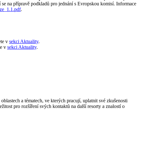
í se na přípravě podkladů pro jednání s Evropskou komisí. Informace
e_1.1.pdf
.
ete v
sekci Aktuality
.
te v
sekci Aktuality
.
lastech a tématech, ve kterých pracují, uplatnit své zkušenosti
žitost pro rozšíření svých kontaktů na další resorty a znalostí o