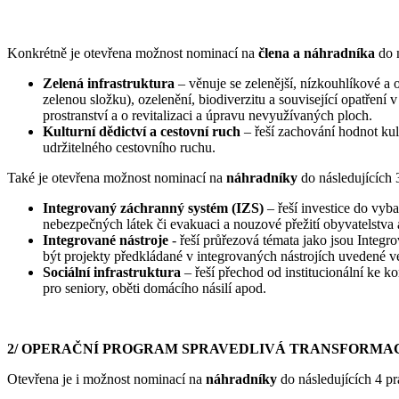
Konkrétně je otevřena možnost nominací na
člena a náhradníka
do n
Zelená infrastruktura
– věnuje se zelenější, nízkouhlíkové a
zelenou složku), ozelenění, biodiverzitu a související opatření
prostranství a o revitalizaci a úpravu nevyužívaných ploch.
Kulturní dědictví a cestovní ruch
– řeší zachování hodnot kult
udržitelného cestovního ruchu.
Také je otevřena možnost nominací na
náhradníky
do následujících 
Integrovaný záchranný systém (IZS)
– řeší investice do vyb
nebezpečných látek či evakuaci a nouzové přežití obyvatelstva 
Integrované nástroje
- řeší průřezová témata jako jsou Integr
být projekty předkládané v integrovaných nástrojích uvedené 
Sociální infrastruktura
– řeší přechod od institucionální ke 
pro seniory, oběti domácího násilí apod.
2/ OPERAČNÍ PROGRAM SPRAVEDLIVÁ TRANSFORMACE
Otevřena je i možnost nominací na
náhradníky
do následujících 4 p