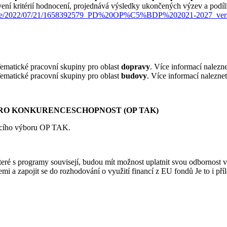
ení kritérií hodnocení, projednává výsledky ukončených výzev a podíl
storage/2022/07/21/1658392579_PD%20OP%C5%BDP%202021-2027_verz
ematické pracovní skupiny pro oblast
dopravy
. Více informací nalezn
ematické pracovní skupiny pro oblast
budovy
. Více informací nalezne
PRO KONKURENCESCHOPNOST (OP TAK)
cího výboru OP TAK.
 s programy souvisejí, budou mít možnost uplatnit svou odbornost v ob
mi a zapojit se do rozhodování o využití financí z EU fondů Je to i příle