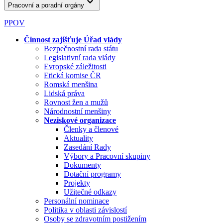
Pracovní a poradní orgány
PPOV
Činnost zajišťuje Úřad vlády
Bezpečnostní rada státu
Legislativní rada vlády
Evropské záležitosti
Etická komise ČR
Romská menšina
Lidská práva
Rovnost žen a mužů
Národnostní menšiny
Neziskové organizace
Členky a členové
Aktuality
Zasedání Rady
Výbory a Pracovní skupiny
Dokumenty
Dotační programy
Projekty
Užitečné odkazy
Personální nominace
Politika v oblasti závislostí
Osoby se zdravotním postižením