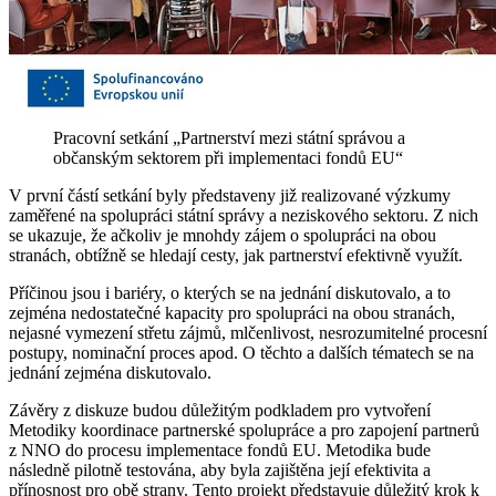
Pracovní setkání „Partnerství mezi státní správou a
občanským sektorem při implementaci fondů EU“
V první částí setkání byly představeny již realizované výzkumy
zaměřené na spolupráci státní správy a neziskového sektoru. Z nich
se ukazuje, že ačkoliv je mnohdy zájem o spolupráci na obou
stranách, obtížně se hledají cesty, jak partnerství efektivně využít.
Příčinou jsou i bariéry, o kterých se na jednání diskutovalo, a to
zejména nedostatečné kapacity pro spolupráci na obou stranách,
nejasné vymezení střetu zájmů, mlčenlivost, nesrozumitelné procesní
postupy, nominační proces apod. O těchto a dalších tématech se na
jednání zejména diskutovalo.
Závěry z diskuze budou důležitým podkladem pro vytvoření
Metodiky koordinace partnerské spolupráce a pro zapojení partnerů
z NNO do procesu implementace fondů EU. Metodika bude
následně pilotně testována, aby byla zajištěna její efektivita a
přínosnost pro obě strany. Tento projekt představuje důležitý krok k