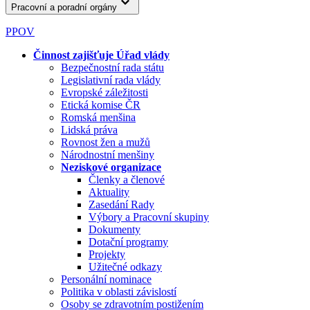
Pracovní a poradní orgány
PPOV
Činnost zajišťuje Úřad vlády
Bezpečnostní rada státu
Legislativní rada vlády
Evropské záležitosti
Etická komise ČR
Romská menšina
Lidská práva
Rovnost žen a mužů
Národnostní menšiny
Neziskové organizace
Členky a členové
Aktuality
Zasedání Rady
Výbory a Pracovní skupiny
Dokumenty
Dotační programy
Projekty
Užitečné odkazy
Personální nominace
Politika v oblasti závislostí
Osoby se zdravotním postižením