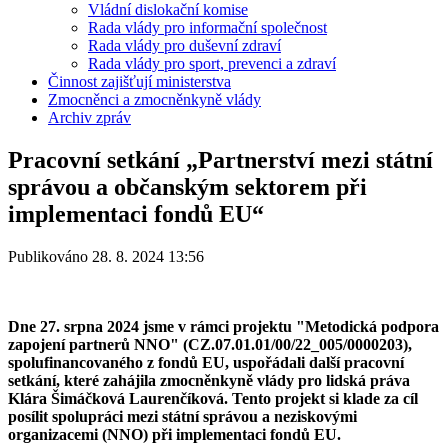
Vládní dislokační komise
Rada vlády pro informační společnost
Rada vlády pro duševní zdraví
Rada vlády pro sport, prevenci a zdraví
Činnost zajišťují ministerstva
Zmocněnci a zmocněnkyně vlády
Archiv zpráv
Pracovní setkání „Partnerství mezi státní
správou a občanským sektorem při
implementaci fondů EU“
Publikováno 28. 8. 2024 13:56
Dne 27. srpna 2024 jsme v rámci projektu "Metodická podpora
zapojení partnerů NNO" (CZ.07.01.01/00/22_005/0000203),
spolufinancovaného z fondů EU, uspořádali další pracovní
setkání, které zahájila zmocněnkyně vlády pro lidská práva
Klára Šimáčková Laurenčíková. Tento projekt si klade za cíl
posílit spolupráci mezi státní správou a neziskovými
organizacemi (NNO) při implementaci fondů EU.