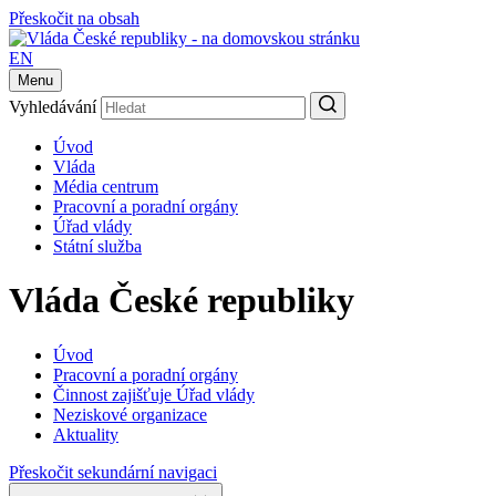
Přeskočit na obsah
EN
Menu
Vyhledávání
Úvod
Vláda
Média centrum
Pracovní a poradní orgány
Úřad vlády
Státní služba
Vláda České republiky
Úvod
Pracovní a poradní orgány
Činnost zajišťuje Úřad vlády
Neziskové organizace
Aktuality
Přeskočit sekundární navigaci