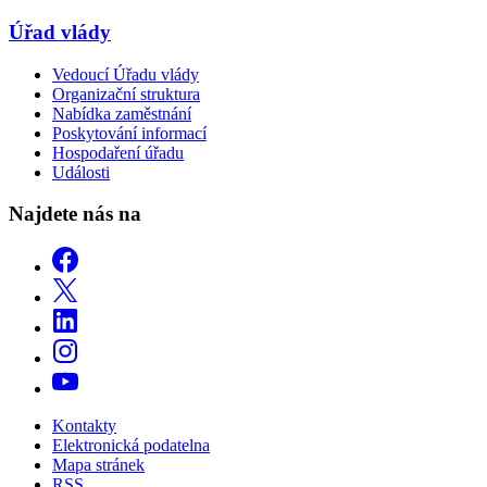
Úřad vlády
Vedoucí Úřadu vlády
Organizační struktura
Nabídka zaměstnání
Poskytování informací
Hospodaření úřadu
Události
Najdete nás na
Kontakty
Elektronická podatelna
Mapa stránek
RSS