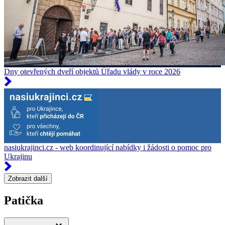
Dny otevřených dveří objektů Úřadu vlády v roce 2026
nasiukrajinci.cz - web koordinující nabídky i žádosti o pomoc pro
Ukrajinu
Zobrazit další
Patička