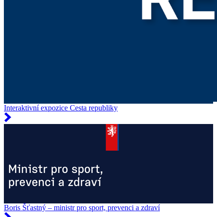
Interaktivní expozice Cesta republiky
Boris Šťastný – ministr pro sport, prevenci a zdraví