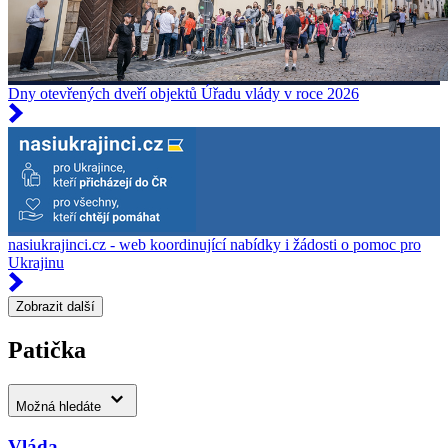
Dny otevřených dveří objektů Úřadu vlády v roce 2026
nasiukrajinci.cz - web koordinující nabídky i žádosti o pomoc pro
Ukrajinu
Zobrazit další
Patička
Možná hledáte
Vláda