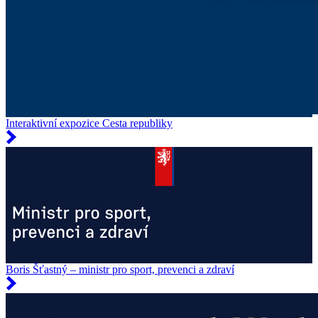
Interaktivní expozice Cesta republiky
Boris Šťastný – ministr pro sport, prevenci a zdraví