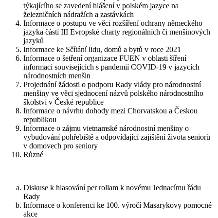
týkajícího se zavedení hlášení v polském jazyce na
železničních nádražích a zastávkách
Informace o postupu ve věci rozšíření ochrany německého
jazyka částí III Evropské charty regionálních či menšinových
jazyků
Informace ke Sčítání lidu, domů a bytů v roce 2021
Informace o šetření organizace FUEN v oblasti šíření
informací souvisejících s pandemií COVID-19 v jazycích
národnostních menšin
Projednání žádosti o podporu Rady vlády pro národnostní
menšiny ve věci sjednocení názvů polského národnostního
školství v České republice
Informace o návrhu dohody mezi Chorvatskou a Českou
republikou
Informace o zájmu vietnamské národnostní menšiny o
vybudování pohřebiště a odpovídající zajištění života seniorů
v domovech pro seniory
Různé
Diskuse k hlasování per rollam k novému Jednacímu řádu
Rady
Informace o konferenci ke 100. výročí Masarykovy pomocné
akce