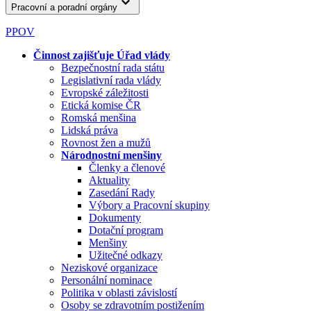
Pracovní a poradní orgány
PPOV
Činnost zajišťuje Úřad vlády
Bezpečnostní rada státu
Legislativní rada vlády
Evropské záležitosti
Etická komise ČR
Romská menšina
Lidská práva
Rovnost žen a mužů
Národnostní menšiny
Členky a členové
Aktuality
Zasedání Rady
Výbory a Pracovní skupiny
Dokumenty
Dotační program
Menšiny
Užitečné odkazy
Neziskové organizace
Personální nominace
Politika v oblasti závislostí
Osoby se zdravotním postižením