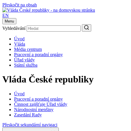
Přeskočit na obsah
EN
Menu
Vyhledávání
Úvod
Vláda
Média centrum
Pracovní a poradní orgány
Úřad vlády
Státní služba
Vláda České republiky
Úvod
Pracovní a poradní orgány
Činnost zajišťuje Úřad vlády
Národnostní menšiny
Zasedání Rady
Přeskočit sekundární navigaci