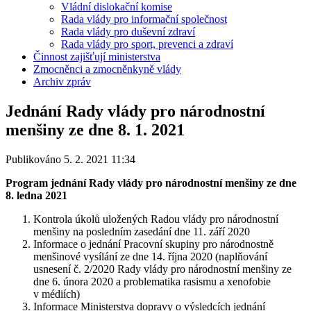
Vládní dislokační komise
Rada vlády pro informační společnost
Rada vlády pro duševní zdraví
Rada vlády pro sport, prevenci a zdraví
Činnost zajišťují ministerstva
Zmocněnci a zmocněnkyně vlády
Archiv zpráv
Jednání Rady vlády pro národnostní
menšiny ze dne 8. 1. 2021
Publikováno 5. 2. 2021 11:34
Program jednání
Rady vlády pro národnostní menšiny ze dne
8. ledna 2021
Kontrola úkolů uložených Radou vlády pro národnostní
menšiny na posledním zasedání dne 11. září 2020
Informace o jednání Pracovní skupiny pro národnostně
menšinové vysílání ze dne 14. října 2020 (naplňování
usnesení č. 2/2020 Rady vlády pro národnostní menšiny ze
dne 6. února 2020 a problematika rasismu a xenofobie
v médiích)
Informace Ministerstva dopravy o výsledcích jednání