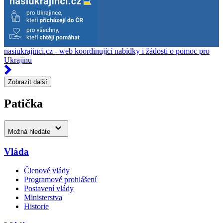
nasiukrajinci.cz - web koordinující nabídky i žádosti o pomoc pro
Ukrajinu
Zobrazit další
Patička
Možná hledáte
Vláda
Členové vlády
Programové prohlášení
Postavení vlády
Ministerstva
Historie