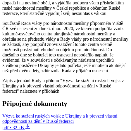
dopadá i na nevinné oběti, a vyjádřila podporu všem příslušníkům
ruské národnostní menšiny v České republice a občanům Ruské
federace, kteří statečně vyjadřují svůj nesouhlas s válkou.
Současně Rada vlády pro národnostní menšiny připomněla Vládě
ČR své usnesení ze dne 6. února 2020, ve kterém podpořila vznik
kulturně-osvětového centra ukrajinské národnostní menšiny a
obrátila se na předsedu vlády a Rady vlády pro národnostní menšiny
se žádostí, aby podpořil znovuzaložení tohoto centra včetně
možnosti poskytnutí vhodného objektu pro tuto činnost. Do
dnešního dne se bohužel toto usnesení nepodařilo naplnit. Je
evidentní, že v souvislosti s očekávaným nárůstem uprchlíků
z válkou postižené Ukrajiny je tato potřeba ještě mnohem akutnější
než před dvěma lety, zdůraznila Rada v přijatém usnesení.
Zápis z jednání Rady a přílohu "Výzva ke stažení ruských vojsk z
Ukrajiny a k převzetí vlastní odpovědnosti za dění v Ruské
federaci" naleznete v přílohách.
Připojené dokumenty
Výzva ke stažení ruských vojsk z Ukrajiny a k převzetí vlastní
odpovědnosti za dění v Ruské federaci
pdf • 32 kB