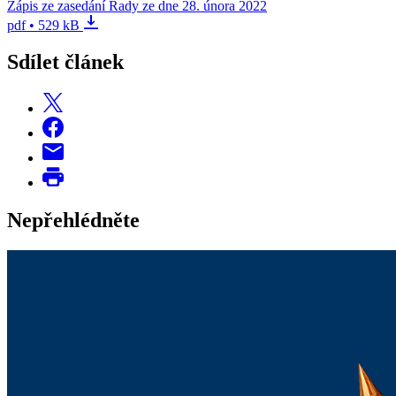
Zápis ze zasedání Rady ze dne 28. února 2022
pdf • 529 kB
Sdílet článek
Nepřehlédněte