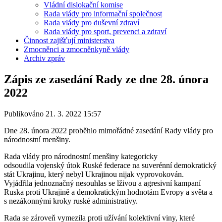
Vládní dislokační komise
Rada vlády pro informační společnost
Rada vlády pro duševní zdraví
Rada vlády pro sport, prevenci a zdraví
Činnost zajišťují ministerstva
Zmocněnci a zmocněnkyně vlády
Archiv zpráv
Zápis ze zasedání Rady ze dne 28. února
2022
Publikováno 21. 3. 2022 15:57
Dne 28. února 2022 proběhlo mimořádné zasedání Rady vlády pro
národnostní menšiny.
Rada vlády pro národnostní menšiny kategoricky
odsoudila vojenský útok Ruské federace na suverénní demokratický
stát Ukrajinu, který nebyl Ukrajinou nijak vyprovokován.
Vyjádřila jednoznačný nesouhlas se lživou a agresivní kampaní
Ruska proti Ukrajině a demokratickým hodnotám Evropy a světa a
s nezákonnými kroky ruské administrativy.
Rada se zároveň vymezila proti užívání kolektivní viny, které