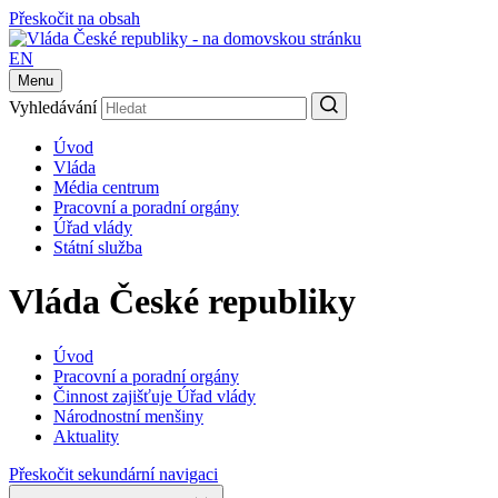
Přeskočit na obsah
EN
Menu
Vyhledávání
Úvod
Vláda
Média centrum
Pracovní a poradní orgány
Úřad vlády
Státní služba
Vláda České republiky
Úvod
Pracovní a poradní orgány
Činnost zajišťuje Úřad vlády
Národnostní menšiny
Aktuality
Přeskočit sekundární navigaci