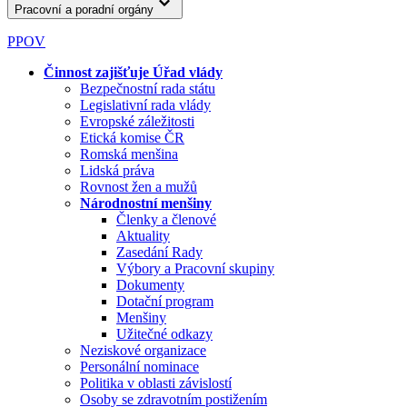
Pracovní a poradní orgány
PPOV
Činnost zajišťuje Úřad vlády
Bezpečnostní rada státu
Legislativní rada vlády
Evropské záležitosti
Etická komise ČR
Romská menšina
Lidská práva
Rovnost žen a mužů
Národnostní menšiny
Členky a členové
Aktuality
Zasedání Rady
Výbory a Pracovní skupiny
Dokumenty
Dotační program
Menšiny
Užitečné odkazy
Neziskové organizace
Personální nominace
Politika v oblasti závislostí
Osoby se zdravotním postižením