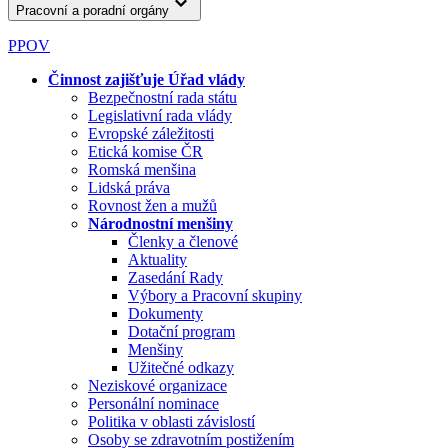
Pracovní a poradní orgány
PPOV
Činnost zajišťuje Úřad vlády
Bezpečnostní rada státu
Legislativní rada vlády
Evropské záležitosti
Etická komise ČR
Romská menšina
Lidská práva
Rovnost žen a mužů
Národnostní menšiny
Členky a členové
Aktuality
Zasedání Rady
Výbory a Pracovní skupiny
Dokumenty
Dotační program
Menšiny
Užitečné odkazy
Neziskové organizace
Personální nominace
Politika v oblasti závislostí
Osoby se zdravotním postižením