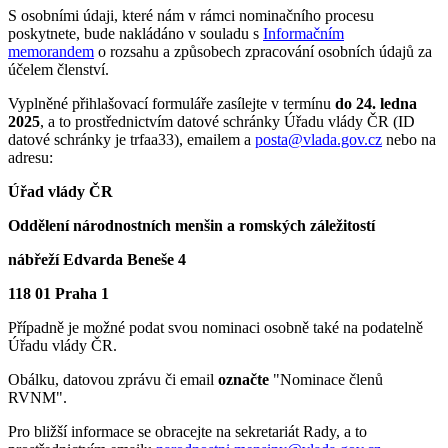
S osobními údaji, které nám v rámci nominačního procesu
poskytnete, bude nakládáno v souladu s
Informačním
memorandem
o rozsahu a způsobech zpracování osobních údajů za
účelem členství.
Vyplněné přihlašovací formuláře zasílejte v termínu
do 24. ledna
2025
, a to prostřednictvím datové schránky Úřadu vlády ČR (ID
datové schránky je trfaa33), emailem a
posta@vlada.gov.cz
nebo na
adresu:
Úřad vlády ČR
Oddělení národnostních menšin a romských záležitostí
nábřeží Edvarda Beneše 4
118 01 Praha 1
Případně je možné podat svou nominaci osobně také na podatelně
Úřadu vlády ČR.
Obálku, datovou zprávu či email
označte
"Nominace členů
RVNM".
Pro bližší informace se obracejte na sekretariát Rady, a to