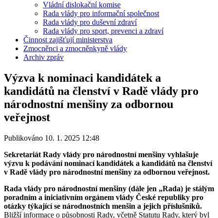
Vládní dislokační komise
Rada vlády pro informační společnost
Rada vlády pro duševní zdraví
Rada vlády pro sport, prevenci a zdraví
Činnost zajišťují ministerstva
Zmocněnci a zmocněnkyně vlády
Archiv zpráv
Výzva k nominaci kandidátek a
kandidátů na členství v Radě vlády pro
národnostní menšiny za odbornou
veřejnost
Publikováno 10. 1. 2025 12:48
Sekretariát Rady vlády pro národnostní menšiny vyhlašuje
výzvu k podávání nominací kandidátek a kandidátů na členství
v Radě vlády pro národnostní menšiny za
odbornou veřejnost
.
Rada vlády pro národnostní menšiny (dále jen „Rada) je stálým
poradním a iniciativním orgánem vlády České republiky pro
otázky týkající se národnostních menšin a jejich příslušníků.
Bližší informace o působnosti Rady, včetně Statutu Rady, který byl