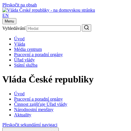
Přeskočit na obsah
EN
Menu
Vyhledávání
Úvod
Vláda
Média centrum
Pracovní a poradní orgány
Úřad vlády
Státní služba
Vláda České republiky
Úvod
Pracovní a poradní orgány
Činnost zajišťuje Úřad vlády
Národnostní menšiny
Aktuality
Přeskočit sekundární navigaci