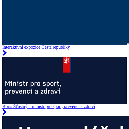
Interaktivní expozice Cesta republiky
Boris Šťastný – ministr pro sport, prevenci a zdraví