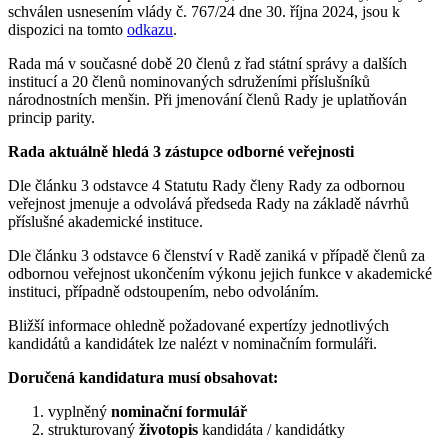
schválen usnesením vlády č. 767/24 dne 30. října 2024, jsou k
dispozici na tomto
odkazu
.
Rada má v současné době 20 členů z řad státní správy a dalších
institucí a 20 členů nominovaných sdruženími příslušníků
národnostních menšin. Při jmenování členů Rady je uplatňován
princip parity.
Rada aktuálně hledá 3 zástupce odborné veřejnosti
Dle článku 3 odstavce 4 Statutu Rady členy Rady za odbornou
veřejnost jmenuje a odvolává předseda Rady na základě návrhů
příslušné akademické instituce.
Dle článku 3 odstavce 6 členství v Radě zaniká v případě členů za
odbornou veřejnost ukončením výkonu jejich funkce v akademické
instituci, případně odstoupením, nebo odvoláním.
Bližší informace ohledně požadované expertízy jednotlivých
kandidátů a kandidátek lze nalézt v nominačním formuláři.
Doručená kandidatura musí obsahovat:
vyplněný
nominační formulář
strukturovaný
životopis
kandidáta / kandidátky