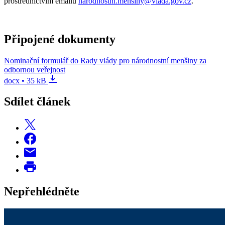
prostřednictvím emailu
narodnostni.mensiny@vlada.gov.cz
.
Připojené dokumenty
Nominační formulář do Rady vlády pro národnostní menšiny za
odbornou veřejnost
docx • 35 kB
Sdílet článek
Nepřehlédněte