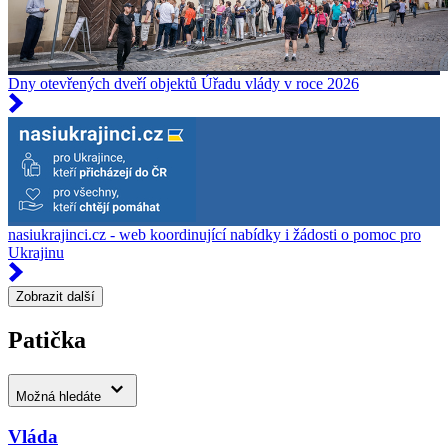
Dny otevřených dveří objektů Úřadu vlády v roce 2026
nasiukrajinci.cz - web koordinující nabídky i žádosti o pomoc pro
Ukrajinu
Zobrazit další
Patička
Možná hledáte
Vláda