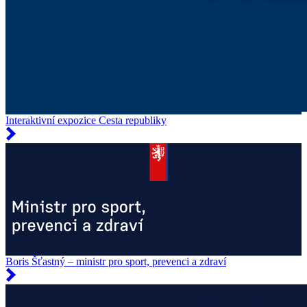
Interaktivní expozice Cesta republiky
Boris Šťastný – ministr pro sport, prevenci a zdraví