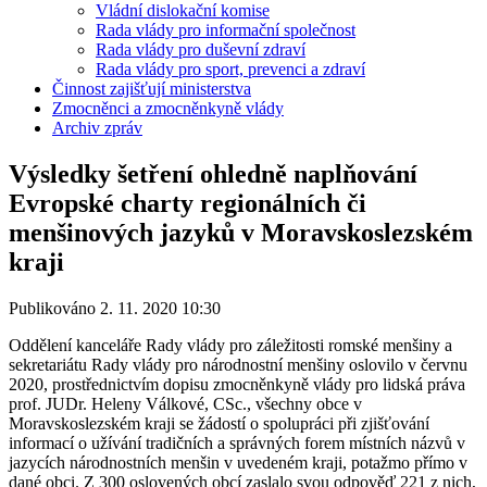
Vládní dislokační komise
Rada vlády pro informační společnost
Rada vlády pro duševní zdraví
Rada vlády pro sport, prevenci a zdraví
Činnost zajišťují ministerstva
Zmocněnci a zmocněnkyně vlády
Archiv zpráv
Výsledky šetření ohledně naplňování
Evropské charty regionálních či
menšinových jazyků v Moravskoslezském
kraji
Publikováno 2. 11. 2020 10:30
Oddělení kanceláře Rady vlády pro záležitosti romské menšiny a
sekretariátu Rady vlády pro národnostní menšiny oslovilo v červnu
2020, prostřednictvím dopisu zmocněnkyně vlády pro lidská práva
prof. JUDr. Heleny Válkové, CSc., všechny obce v
Moravskoslezském kraji se žádostí o spolupráci při zjišťování
informací o užívání tradičních a správných forem místních názvů v
jazycích národnostních menšin v uvedeném kraji, potažmo přímo v
dané obci. Z 300 oslovených obcí zaslalo svou odpověď 221 z nich,