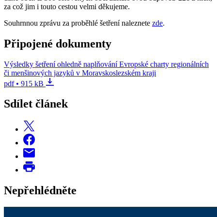
za což jim i touto cestou velmi děkujeme.
Souhrnnou zprávu za proběhlé šetření naleznete
zde
.
Připojené dokumenty
Výsledky šetření ohledně naplňování Evropské charty regionálních
či menšinových jazyků v Moravskoslezském kraji
pdf • 915 kB
Sdílet článek
Nepřehlédněte