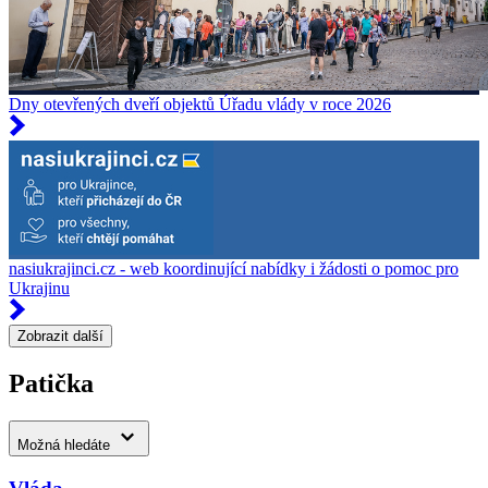
Dny otevřených dveří objektů Úřadu vlády v roce 2026
nasiukrajinci.cz - web koordinující nabídky i žádosti o pomoc pro
Ukrajinu
Zobrazit další
Patička
Možná hledáte