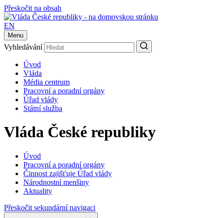
Přeskočit na obsah
EN
Menu
Vyhledávání
Úvod
Vláda
Média centrum
Pracovní a poradní orgány
Úřad vlády
Státní služba
Vláda České republiky
Úvod
Pracovní a poradní orgány
Činnost zajišťuje Úřad vlády
Národnostní menšiny
Aktuality
Přeskočit sekundární navigaci