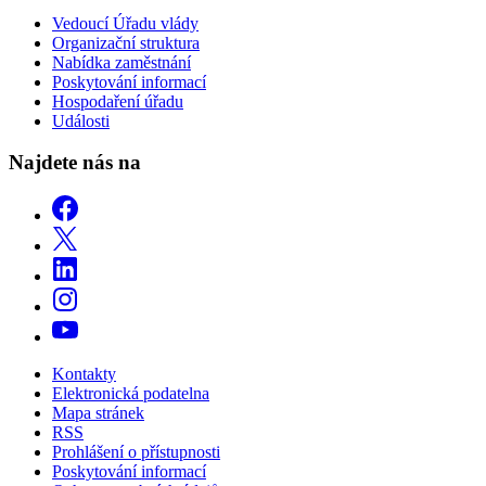
Vedoucí Úřadu vlády
Organizační struktura
Nabídka zaměstnání
Poskytování informací
Hospodaření úřadu
Události
Najdete nás na
Kontakty
Elektronická podatelna
Mapa stránek
RSS
Prohlášení o přístupnosti
Poskytování informací