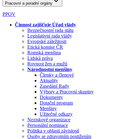
Pracovní a poradní orgány
PPOV
Činnost zajišťuje Úřad vlády
Bezpečnostní rada státu
Legislativní rada vlády
Evropské záležitosti
Etická komise ČR
Romská menšina
Lidská práva
Rovnost žen a mužů
Národnostní menšiny
Členky a členové
Aktuality
Zasedání Rady
Výbory a Pracovní skupiny
Dokumenty
Dotační program
Menšiny
Užitečné odkazy
Neziskové organizace
Personální nominace
Politika v oblasti závislostí
Osoby se zdravotním postižením