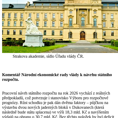
Strakova akademie, sídlo Úřadu vlády ČR.
Komentář Národní ekonomické rady vlády k návrhu státního
rozpočtu.
Pracovní návrh státního rozpočtu na rok 2026 vychází z reálných
předpokladů, což potvrzuje i stanovisko Výboru pro rozpočtové
prognózy. Růst schodku je pak dán dvěma faktory – půjčkou na
výstavbu dvou nových jaderných bloků v Dukovanech (která
následně bude státu splacena) ve výši 18,3 mld. Kč a navýšením
výdajů na obranu o 30,7 mld. Kč. Bez těchto položek by byl deficit