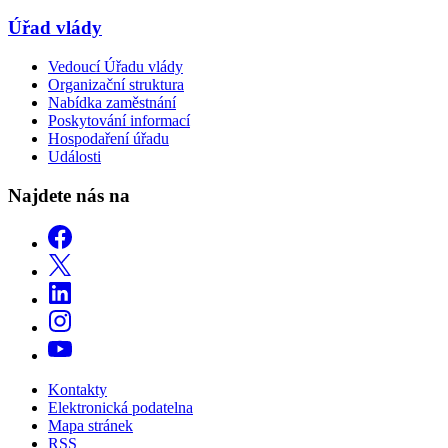
Úřad vlády
Vedoucí Úřadu vlády
Organizační struktura
Nabídka zaměstnání
Poskytování informací
Hospodaření úřadu
Události
Najdete nás na
Kontakty
Elektronická podatelna
Mapa stránek
RSS