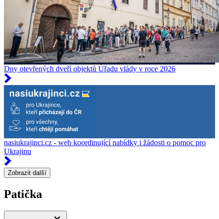
Dny otevřených dveří objektů Úřadu vlády v roce 2026
nasiukrajinci.cz - web koordinující nabídky i žádosti o pomoc pro
Ukrajinu
Zobrazit další
Patička