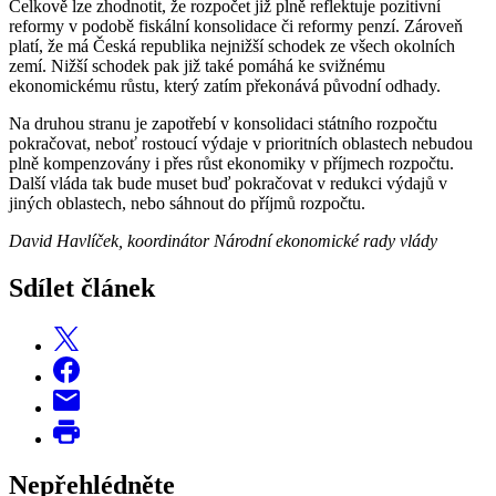
Celkově lze zhodnotit, že rozpočet již plně reflektuje pozitivní
reformy v podobě fiskální konsolidace či reformy penzí. Zároveň
platí, že má Česká republika nejnižší schodek ze všech okolních
zemí. Nižší schodek pak již také pomáhá ke svižnému
ekonomickému růstu, který zatím překonává původní odhady.
Na druhou stranu je zapotřebí v konsolidaci státního rozpočtu
pokračovat, neboť rostoucí výdaje v prioritních oblastech nebudou
plně kompenzovány i přes růst ekonomiky v příjmech rozpočtu.
Další vláda tak bude muset buď pokračovat v redukci výdajů v
jiných oblastech, nebo sáhnout do příjmů rozpočtu.
David Havlíček, koordinátor Národní ekonomické rady vlády
Sdílet článek
Nepřehlédněte