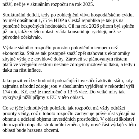
nižší, než je v aktuálním rozpočtu na rok 2025.
Strukturální deficit, tedy po zohlednění vlivu hospodářského cyklu,
by měl dosáhnout 1,75 % HDP a Česká republika je tak již na
poměrně bezpečných hodnotách. Cíl na rok 2026 přitom byl splněn
již loni, takže v této oblasti vláda konsoliduje rychleji, než se
původně očekávalo.
Výdaje státního rozpočtu porostou polovičním tempem než
ekonomika. Stát se tak postupně snaží zpět stahovat z ekonomiky
zbytné výdaje z covidové doby. Zároveň se plánovaným růstem
platů ve veřejném sektoru nestane zdrojem mzdového tlaku, a tedy i
tlaku na růst inflace.
Jako pozitivní lze hodnotit pokračující investiční aktivitu státu, kdy
zejména národní zdroje jsou v absolutním vyjádření v rekordní výši
174 mld. Kč, což je meziročně o 13 % více. Do velké míry tak
vykrývají nižší příjmy z EU v této oblasti.
Co se týče jednotlivých položek, tak rozpočet má vždy odrážet
priority vlády, což u tohoto rozpočtu zachycuje právě růst výdajů na
obranu a udržení objemu investičních prostředků. V oblasti školství
do rozpočtu dopadla strukturální změna, kdy nově část výdajů v této
oblasti bude hrazena obcemi.