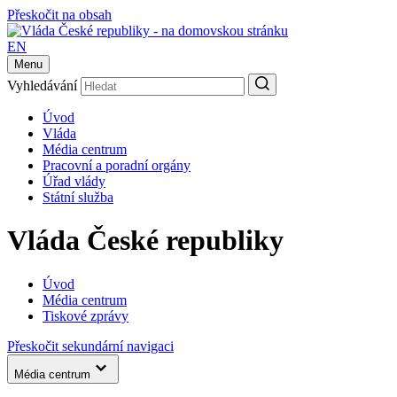
Přeskočit na obsah
EN
Menu
Vyhledávání
Úvod
Vláda
Média centrum
Pracovní a poradní orgány
Úřad vlády
Státní služba
Vláda České republiky
Úvod
Média centrum
Tiskové zprávy
Přeskočit sekundární navigaci
Média centrum