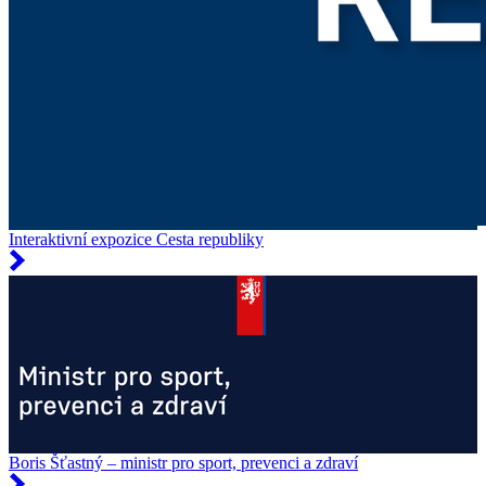
Interaktivní expozice Cesta republiky
Boris Šťastný – ministr pro sport, prevenci a zdraví