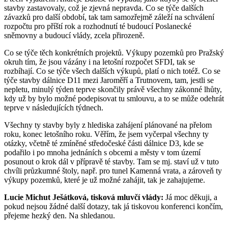
stavby zastavovaly, což je zjevná nepravda. Co se týče dalších
závazků pro další období, tak tam samozřejmě záleží na schválení
rozpočtu pro příští rok a rozhodnutí té budoucí Poslanecké
sněmovny a budoucí vlády, zcela přirozeně.
Co se týče těch konkrétních projektů. Výkupy pozemků pro Pražský
okruh tím, že jsou vázány i na letošní rozpočet SFDI, tak se
rozbíhají. Co se týče všech dalších výkupů, platí o nich totéž. Co se
týče stavby dálnice D11 mezi Jaroměří a Trutnovem, tam, jestli se
nepletu, minulý týden teprve skončily právě všechny zákonné lhůty,
kdy už by bylo možné podepisovat tu smlouvu, a to se může odehrát
teprve v následujících týdnech.
Všechny ty stavby byly z hlediska zahájení plánované na přelom
roku, konec letošního roku. Věřím, že jsem vyčerpal všechny ty
otázky, včetně té zmíněné středočeské části dálnice D3, kde se
podařilo i po mnoha jednáních s obcemi a městy v tom území
posunout o krok dál v přípravě té stavby. Tam se mj. staví už v tuto
chvíli průzkumné štoly, např. pro tunel Kamenná vrata, a zároveň ty
výkupy pozemků, které je už možné zahájit, tak je zahajujeme.
Lucie Michut Ješátková, tisková mluvčí vlády:
Já moc děkuji, a
pokud nejsou žádné další dotazy, tak já tiskovou konferenci končím,
přejeme hezký den. Na shledanou.