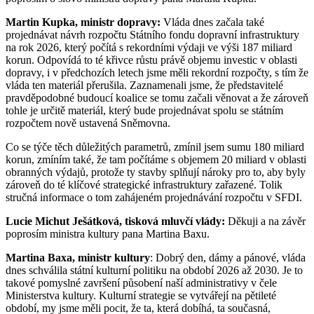
Martin Kupka, ministr dopravy:
Vláda dnes začala také
projednávat návrh rozpočtu Státního fondu dopravní infrastruktury
na rok 2026, který počítá s rekordními výdaji ve výši 187 miliard
korun. Odpovídá to té křivce růstu právě objemu investic v oblasti
dopravy, i v předchozích letech jsme měli rekordní rozpočty, s tím že
vláda ten materiál přerušila. Zaznamenali jsme, že představitelé
pravděpodobné budoucí koalice se tomu začali věnovat a že zároveň
tohle je určitě materiál, který bude projednávat spolu se státním
rozpočtem nově ustavená Sněmovna.
Co se týče těch důležitých parametrů, zmínil jsem sumu 180 miliard
korun, zmíním také, že tam počítáme s objemem 20 miliard v oblasti
obranných výdajů, protože ty stavby splňují nároky pro to, aby byly
zároveň do té klíčové strategické infrastruktury zařazené. Tolik
stručná informace o tom zahájeném projednávání rozpočtu v SFDI.
Lucie Michut Ješátková, tisková mluvčí vlády:
Děkuji a na závěr
poprosím ministra kultury pana Martina Baxu.
Martina Baxa, ministr kultury
: Dobrý den, dámy a pánové, vláda
dnes schválila státní kulturní politiku na období 2026 až 2030. Je to
takové pomyslné završení působení naší administrativy v čele
Ministerstva kultury. Kulturní strategie se vytvářejí na pětileté
období, my jsme měli pocit, že ta, která dobíhá, ta současná,