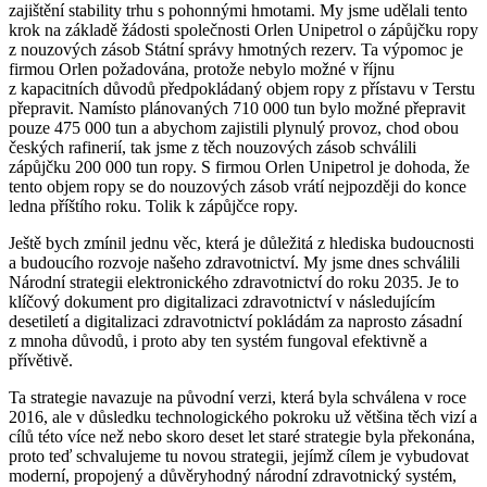
zajištění stability trhu s pohonnými hmotami. My jsme udělali tento
krok na základě žádosti společnosti Orlen Unipetrol o zápůjčku ropy
z nouzových zásob Státní správy hmotných rezerv. Ta výpomoc je
firmou Orlen požadována, protože nebylo možné v říjnu
z kapacitních důvodů předpokládaný objem ropy z přístavu v Terstu
přepravit. Namísto plánovaných 710 000 tun bylo možné přepravit
pouze 475 000 tun a abychom zajistili plynulý provoz, chod obou
českých rafinerií, tak jsme z těch nouzových zásob schválili
zápůjčku 200 000 tun ropy. S firmou Orlen Unipetrol je dohoda, že
tento objem ropy se do nouzových zásob vrátí nejpozději do konce
ledna příštího roku. Tolik k zápůjčce ropy.
Ještě bych zmínil jednu věc, která je důležitá z hlediska budoucnosti
a budoucího rozvoje našeho zdravotnictví. My jsme dnes schválili
Národní strategii elektronického zdravotnictví do roku 2035. Je to
klíčový dokument pro digitalizaci zdravotnictví v následujícím
desetiletí a digitalizaci zdravotnictví pokládám za naprosto zásadní
z mnoha důvodů, i proto aby ten systém fungoval efektivně a
přívětivě.
Ta strategie navazuje na původní verzi, která byla schválena v roce
2016, ale v důsledku technologického pokroku už většina těch vizí a
cílů této více než nebo skoro deset let staré strategie byla překonána,
proto teď schvalujeme tu novou strategii, jejímž cílem je vybudovat
moderní, propojený a důvěryhodný národní zdravotnický systém,