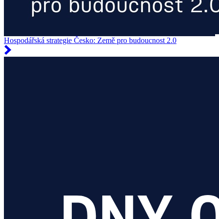
Hospodářská strategie Česko: Země pro budoucnost 2.0