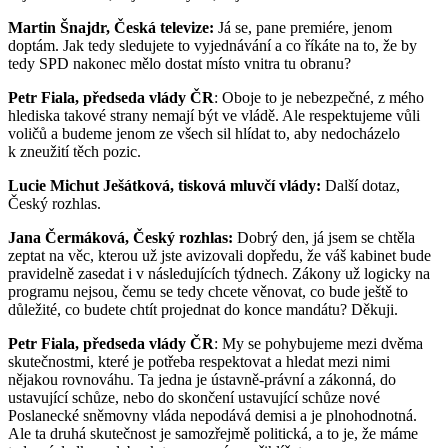
Martin Šnajdr, Česká televize:
Já se, pane premiére, jenom
doptám. Jak tedy sledujete to vyjednávání a co říkáte na to, že by
tedy SPD nakonec mělo dostat místo vnitra tu obranu?
Petr Fiala, předseda vlády ČR
: Oboje to je nebezpečné, z mého
hlediska takové strany nemají být ve vládě. Ale respektujeme vůli
voličů a budeme jenom ze všech sil hlídat to, aby nedocházelo
k zneužití těch pozic.
Lucie Michut Ješátková, tisková mluvčí vlády:
Další dotaz,
Český rozhlas.
Jana Čermáková, Český rozhlas:
Dobrý den, já jsem se chtěla
zeptat na věc, kterou už jste avizovali dopředu, že váš kabinet bude
pravidelně zasedat i v následujících týdnech. Zákony už logicky na
programu nejsou, čemu se tedy chcete věnovat, co bude ještě to
důležité, co budete chtít projednat do konce mandátu? Děkuji.
Petr Fiala, předseda vlády ČR
: My se pohybujeme mezi dvěma
skutečnostmi, které je potřeba respektovat a hledat mezi nimi
nějakou rovnováhu. Ta jedna je ústavně-právní a zákonná, do
ustavující schůze, nebo do skončení ustavující schůze nové
Poslanecké sněmovny vláda nepodává demisi a je plnohodnotná.
Ale ta druhá skutečnost je samozřejmě politická, a to je, že máme