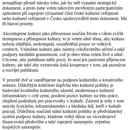
nenaplňuje přesně nároky toho, jak by měl vypadat strategický
dokument, a proto jsme velmi takovým otevřeným participativním
způsobem při zapojení významné části české kulturní veřejnosti
nebo kulturní veřejnosti v Česku spoluvytvářeli tento dokument. Má
tři hlavní priority.
Akcentujeme kulturu jako přirozenou součást života s cílem zvýšit
dostupnost a přístupnost kultury, to je velmi silné téma, aby kultura
nebyla elitářská, nedostupná, soustředěná pouze ve velkých
centrech. Vnímáme kulturu jako nástroj celoživotního určení a také
podpory mediální gramotnosti, což je dnes téma velmi živé a silné.
Chceme, aby publikum mělo pocit, že není jen pasivním příjemcem
kultury, ale také aby existovala úzká kooperace v tom, jak poznávat
a rozvíjet publikum.
V prioritě dvě se zaměřujeme na podporu kulturního a kreativního
sektoru. Důležitým kritériem úspěchu této kulturní politiky je
budování kvalitního kulturního zázemí, modernizace kulturní
infrastruktury v celé zemi, posílení pozice kultury na trhu práce,
zlepšení podmínek pro pracovníky v kultuře. Zázemí je tedy v tom
smyslu fyzickém, infrastrukturním i z hlediska lidí, kteří v kultuře
pracují. Důležitou součástí státní kulturní politiky je předvídatelný
systém podpory kultury, klademe velký důraz na vícezdrojové
financování především a také zapojení samospráv, zejména
krajských samospráv.