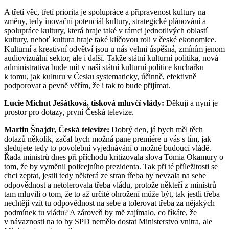
A třetí věc, třetí priorita je spolupráce a připravenost kultury na
změny, tedy inovační potenciál kultury, strategické plánování a
spolupráce kultury, která hraje také v rámci jednotlivých oblastí
kultury, neboť kultura hraje také klíčovou roli v české ekonomice.
Kulturní a kreativní odvětví jsou u nás velmi úspěšná, zmíním jenom
audiovizuální sektor, ale i další. Takže státní kulturní politika, nová
administrativa bude mít v naší státní kulturní politice kuchařku
k tomu, jak kulturu v Česku systematicky, účinně, efektivně
podporovat a pevně věřím, že i tak to bude přijímat.
Lucie Michut Ješátková, tisková mluvčí vlády:
Děkuji a nyní je
prostor pro dotazy, první Česká televize.
Martin Šnajdr, Česká televize:
Dobrý den, já bych měl těch
dotazů několik, začal bych možná pane premiére u vás s tím, jak
sledujete tedy to povolební vyjednávání o možné budoucí vládě.
Řada ministrů dnes při příchodu kritizovala slova Tomia Okamury o
tom, že by vyměnil policejního prezidenta. Tak při té příležitosti se
chci zeptat, jestli tedy některá ze stran třeba by nevzala na sebe
odpovědnost a netolerovala třeba vládu, protože někteří z ministrů
tam mluvili o tom, že to až určité ohrožení může být, tak jestli třeba
nechtějí vzít tu odpovědnost na sebe a tolerovat třeba za nějakých
podmínek tu vládu? A zároveň by mě zajímalo, co říkáte, že
v návaznosti na to by SPD nemělo dostat Ministerstvo vnitra, ale