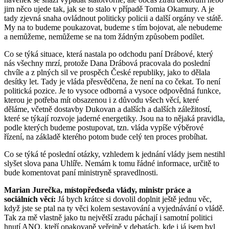
jim něco ujede tak, jak se to stalo v případě Tomia Okamury. A je
tady zjevná snaha ovládnout politicky policii a další orgány ve státě.
My na to budeme poukazovat, budeme s tím bojovat, ale nebudeme
a nemůžeme, nemůžeme se na tom žádným způsobem podílet.
Co se týká situace, která nastala po odchodu paní Drábové, který
nás všechny mrzí, protože Dana Drábová pracovala do poslední
chvíle a z plných sil ve prospěch České republiky, jako to dělala
desítky let. Tady je vláda přesvědčena, že není na co čekat. To není
politická pozice. Je to vysoce odborná a vysoce odpovědná funkce,
kterou je potřeba mít obsazenou i z důvodu všech věcí, které
děláme, včetně dostavby Dukovan a dalších a dalších záležitostí,
které se týkají rozvoje jaderné energetiky. Jsou na to nějaká pravidla,
podle kterých budeme postupovat, tzn. vláda vypíše výběrové
řízení, na základě kterého potom bude celý ten proces probíhat.
Co se týká té poslední otázky, vzhledem k jednání vlády jsem nestihl
slyšet slova pana Uhlíře. Nemám k tomu řádné informace, určitě to
bude komentovat paní ministryně spravedlnosti.
Marian Jurečka, místopředseda vlády, ministr práce a
sociálních věcí:
Já bych krátce si dovolil doplnit ještě jednu věc,
když jste se ptal na ty věci kolem sestavování a vyjednávání o vládě.
Tak za mě vlastně jako tu největší zradu páchají i samotní politici
hnutí ANO, kteří opakovaně veřejně v debatách, kde i já jsem byl