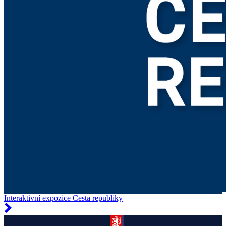
Interaktivní expozice Cesta republiky