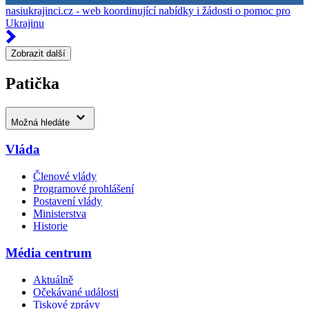
nasiukrajinci.cz - web koordinující nabídky i žádosti o pomoc pro
Ukrajinu
Zobrazit další
Patička
Možná hledáte
Vláda
Členové vlády
Programové prohlášení
Postavení vlády
Ministerstva
Historie
Média centrum
Aktuálně
Očekávané události
Tiskové zprávy