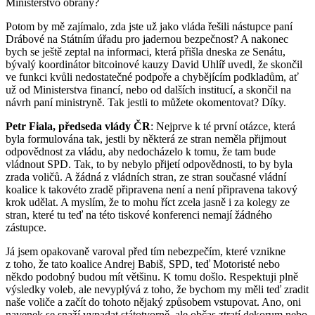
Ministerstvo obrany?
Potom by mě zajímalo, zda jste už jako vláda řešili nástupce paní
Drábové na Státním úřadu pro jadernou bezpečnost? A nakonec
bych se ještě zeptal na informaci, která přišla dneska ze Senátu,
bývalý koordinátor bitcoinové kauzy David Uhlíř uvedl, že skončil
ve funkci kvůli nedostatečné podpoře a chybějícím podkladům, ať
už od Ministerstva financí, nebo od dalších institucí, a skončil na
návrh paní ministryně. Tak jestli to můžete okomentovat? Díky.
Petr Fiala, předseda vlády ČR
: Nejprve k té první otázce, která
byla formulována tak, jestli by některá ze stran neměla přijmout
odpovědnost za vládu, aby nedocházelo k tomu, že tam bude
vládnout SPD. Tak, to by nebylo přijetí odpovědnosti, to by byla
zrada voličů. A žádná z vládních stran, ze stran současné vládní
koalice k takovéto zradě připravena není a není připravena takový
krok udělat. A myslím, že to mohu říct zcela jasně i za kolegy ze
stran, které tu teď na této tiskové konferenci nemají žádného
zástupce.
Já jsem opakovaně varoval před tím nebezpečím, které vznikne
z toho, že tato koalice Andrej Babiš, SPD, teď Motoristé nebo
někdo podobný budou mít většinu. K tomu došlo. Respektuji plně
výsledky voleb, ale nevyplývá z toho, že bychom my měli teď zradit
naše voliče a začít do tohoto nějaký způsobem vstupovat. Ano, oni
navenek se snaží vypadat státotvorně, ale občas ztratí dekorum nebo