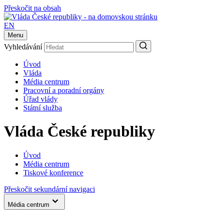
Přeskočit na obsah
EN
Menu
Vyhledávání
Úvod
Vláda
Média centrum
Pracovní a poradní orgány
Úřad vlády
Státní služba
Vláda České republiky
Úvod
Média centrum
Tiskové konference
Přeskočit sekundární navigaci
Média centrum