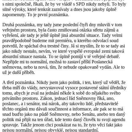
s nimi společně, říkali, že by ve vládě s SPD nikdy nebyli. To byly
silné výroky, které tenkrát zaznívaly a dnes jsou jakoby úplně
zapomenuty. To je první poznámka.
Druhá poznámka, my tady jsme poslední čtyři dny mluvili v tom
veřejném prostoru, byla často zmiňovaná otázka střetu zájmů a
vyřešení, ale tady je ještě úplně jiná absurdní situace. Tady velmi
pravděpodobně budeme mít premiéra, u kterého odvolací soud
potvrdil, že spáchal dva trestné činy. Já si myslím, že to se tady asi
jako nikdy nestalo, nevím, ve které vyspělé evropské zemi taková
absurdní situace nastala. To se úplně pomíjí v té veřejné debatě.
Nepřijde mi to normální, možná to zastaví příští Poslanecká
sněmovna, nebo ta nová, tím, že nebude opakovaně vydán. Ale to
už je další příběh.
A třetí poznámka. Nikdy jsem jako politik, i ten, který už věděl, že
třeba míří do vlády, nevystavoval vysoce postavené státní úředníky
tomu, abych je zval na jednání někde k sobě do nějakého svého
privátního prostoru. Zákon, jednací řád Sněmovny říká, ano,
poslanec, a i senátor, má nárok, aby takovíto lidé, představitelé
těchto orgánů mu dávali součinnost a informace, ale pak se to má
snad buďto jako na půdě Sněmovny, nebo Senátu, anebo ten daný
politik má přijít na ten úřad, kde tento daný člověk tu svoji agendu
spravuje. Takže jenom chci poukázat na to, že tyto věci fakt jako
nejsou normální, nejsou obvyklé, nejsou standardní.