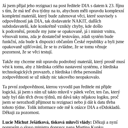
Já jsem přijal jeho rezignaci na post ředitele DIA s datem k 23. říjnu
s tím, že má teď dva týdny na to, abychom měli opravdu komplexní
kompletní materiál, který bude zahrnovat věci, které souvisely s
odpovědností jak DIA, tak dodavatele NAKIT, dalších
subdodavatelů, kde konkrétně vznikly chyby, kde došlo
k podcenění, protože my jsme se opakovaně, já i ministr vnitra,
věnovali tomu, zda je dostatečně testováno, zdali systém bude
funkční, zda bude k dispozici občanům České republiky a byli jsme
opakovaně ujišťování, že se to zvládne, že se tomu věnuje
pozornost, že se věci testují.
Takže my chceme mít opravdu podrobný materiál, který prostě musí
vést k tomu, aby z hlediska celého nastavení systému, z hlediska
technologických provazeb, z hlediska i třeba personální
zodpovědnosti se už nikdy nic takového neopakovalo.
Ta první zodpovědnost, kterou vyvodil pan ředitele mi přijde
logická, já jsem s ním už takto mluvil v pátek večer, ten čas, který
tady byl dán těch dvou týdnů, mi dává taky nějakou logiku, proč
jsem se nerozhodl přijmout tu rezignaci nebo ji dát k datu třeba
tohoto týdne. Tolik informace ode mě k otázce DIA a eDdokladů.
Děkuji za pozornost.
Lucie Michut Ješátková, tisková mluvčí vlády:
Děkuji a nyní
poprosím o slovo ministra dopravy pana Martina Kupku.