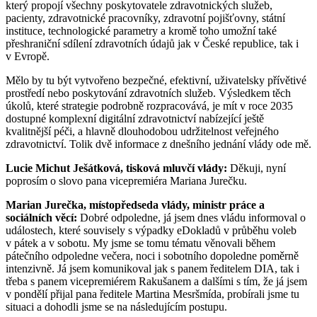
který propojí všechny poskytovatele zdravotnických služeb,
pacienty, zdravotnické pracovníky, zdravotní pojišťovny, státní
instituce, technologické parametry a kromě toho umožní také
přeshraniční sdílení zdravotních údajů jak v České republice, tak i
v Evropě.
Mělo by tu být vytvořeno bezpečné, efektivní, uživatelsky přívětivé
prostředí nebo poskytování zdravotních služeb. Výsledkem těch
úkolů, které strategie podrobně rozpracovává, je mít v roce 2035
dostupné komplexní digitální zdravotnictví nabízející ještě
kvalitnější péči, a hlavně dlouhodobou udržitelnost veřejného
zdravotnictví. Tolik dvě informace z dnešního jednání vlády ode mě.
Lucie Michut Ješátková, tisková mluvčí vlády:
Děkuji, nyní
poprosím o slovo pana vicepremiéra Mariana Jurečku.
Marian Jurečka, místopředseda vlády, ministr práce a
sociálních věcí:
Dobré odpoledne, já jsem dnes vládu informoval o
událostech, které souvisely s výpadky eDokladů v průběhu voleb
v pátek a v sobotu. My jsme se tomu tématu věnovali během
pátečního odpoledne večera, noci i sobotního dopoledne poměrně
intenzivně. Já jsem komunikoval jak s panem ředitelem DIA, tak i
třeba s panem vicepremiérem Rakušanem a dalšími s tím, že já jsem
v pondělí přijal pana ředitele Martina Mesršmída, probírali jsme tu
situaci a dohodli jsme se na následujícím postupu.