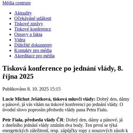
Média centrum
Aktuality
Očekáváné události
Tiskové zprávy
Tiskové konference
Opravy a fakta
Videa
Důležité dokumenty
Kontakty pro média
Akreditace pro média
Tisková konference po jednání vlády, 8.
října 2025
Publikováno 8. 10. 2025 15:15
Lucie Michut Ješátková, tisková mluvčí vlády:
Dobrý den, dámy
a pánové, já vás vítám na tiskové konferenci po jednání vlády. O
úvodní slovo poprosím předsedu vlády pana Petra Fialu.
Petr Fiala, předseda vlády ČR
: Dobrý den, dámy a pánové, já
z dnešního jednání vlády zmíním dva body. Ten první se týká
energetických záležitostí, resp. zápůjčky ropy z nouzových zásob k