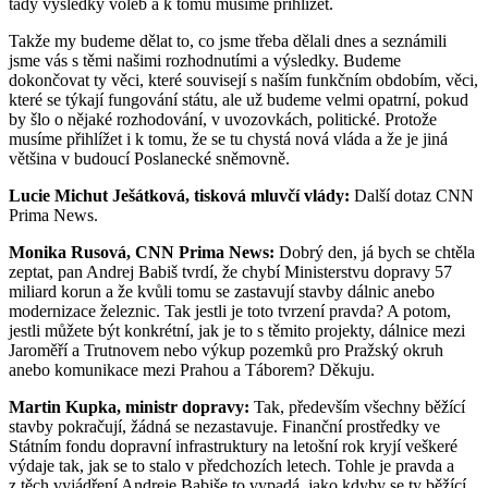
tady výsledky voleb a k tomu musíme přihlížet.
Takže my budeme dělat to, co jsme třeba dělali dnes a seznámili
jsme vás s těmi našimi rozhodnutími a výsledky. Budeme
dokončovat ty věci, které souvisejí s naším funkčním obdobím, věci,
které se týkají fungování státu, ale už budeme velmi opatrní, pokud
by šlo o nějaké rozhodování, v uvozovkách, politické. Protože
musíme přihlížet i k tomu, že se tu chystá nová vláda a že je jiná
většina v budoucí Poslanecké sněmovně.
Lucie Michut Ješátková, tisková mluvčí vlády:
Další dotaz CNN
Prima News.
Monika Rusová, CNN Prima News:
Dobrý den, já bych se chtěla
zeptat, pan Andrej Babiš tvrdí, že chybí Ministerstvu dopravy 57
miliard korun a že kvůli tomu se zastavují stavby dálnic anebo
modernizace železnic. Tak jestli je toto tvrzení pravda? A potom,
jestli můžete být konkrétní, jak je to s těmito projekty, dálnice mezi
Jaroměří a Trutnovem nebo výkup pozemků pro Pražský okruh
anebo komunikace mezi Prahou a Táborem? Děkuju.
Martin Kupka, ministr dopravy:
Tak, především všechny běžící
stavby pokračují, žádná se nezastavuje. Finanční prostředky ve
Státním fondu dopravní infrastruktury na letošní rok kryjí veškeré
výdaje tak, jak se to stalo v předchozích letech. Tohle je pravda a
z těch vyjádření Andreje Babiše to vypadá, jako kdyby se ty běžící