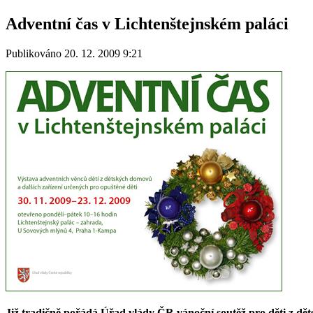
Adventní čas v Lichtenštejnském paláci
Publikováno 20. 12. 2009 9:21
Již tradičně pořádá Úřad vlády ČR vánoční soutěž pro děti z dět