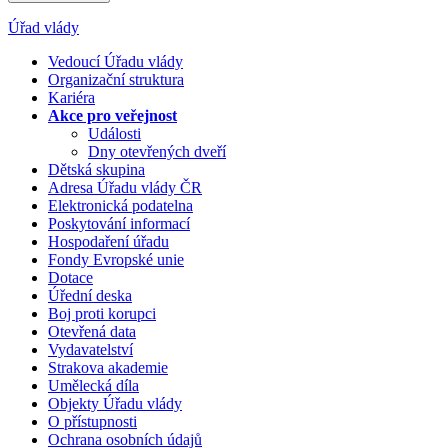
Úřad vlády
Vedoucí Úřadu vlády
Organizační struktura
Kariéra
Akce pro veřejnost
Události
Dny otevřených dveří
Dětská skupina
Adresa Úřadu vlády ČR
Elektronická podatelna
Poskytování informací
Hospodaření úřadu
Fondy Evropské unie
Dotace
Úřední deska
Boj proti korupci
Otevřená data
Vydavatelství
Strakova akademie
Umělecká díla
Objekty Úřadu vlády
O přístupnosti
Ochrana osobních údajů