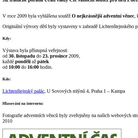
V roce 2009 byla vyhlášena soutěž
O nejkrásnější adventní věnec
,
Originální výtvory dětí byly vystaveny v zahradě Lichtenštejnského pa
Kdy:
Výstava byla přístupná veřejnosti
od
30. listopadu
do
23. prosince
2009,
každé
pondělí
až
pátek
od
10:00
do
16:00
hodin.
Kde:
Lichtenštejnský palác
, U Sovových mlýnů 4, Praha 1 – Kampa
Hlasování na internetu:
Fotografie adventních věnců byly zveřejněny na našich webových str
2010