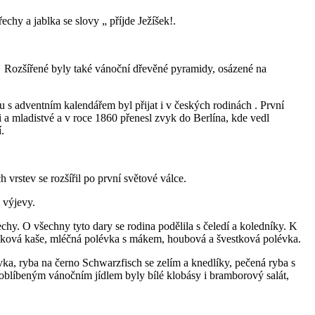
echy a jablka se slovy „ příjde Ježíšek!.
. Rozšířené byly také vánoční dřevěné pyramidy, osázené na
s adventním kalendářem byl přijat i v českých rodinách . První
a mladistvé a v roce 1860 přenesl zvyk do Berlína, kde vedl
.
vrstev se rozšířil po první světové válce.
 výjevy.
echy. O všechny tyto dary se rodina podělila s čeledí a koledníky. K
pohanková kaše, mléčná polévka s mákem, houbová a švestková polévka.
a, ryba na černo Schwarzfisch se zelím a knedlíky, pečená ryba s
oblíbeným vánočním jídlem byly bílé klobásy i bramborový salát,