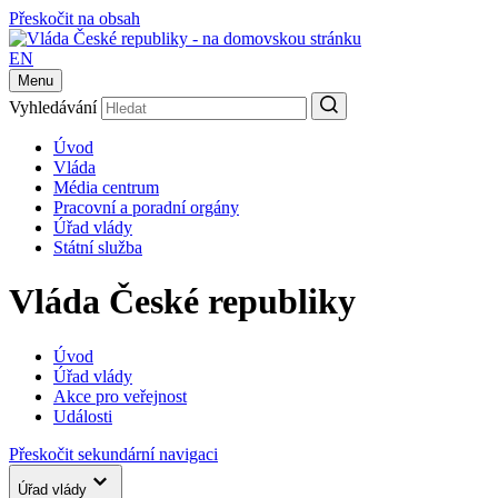
Přeskočit na obsah
EN
Menu
Vyhledávání
Úvod
Vláda
Média centrum
Pracovní a poradní orgány
Úřad vlády
Státní služba
Vláda České republiky
Úvod
Úřad vlády
Akce pro veřejnost
Události
Přeskočit sekundární navigaci
Úřad vlády