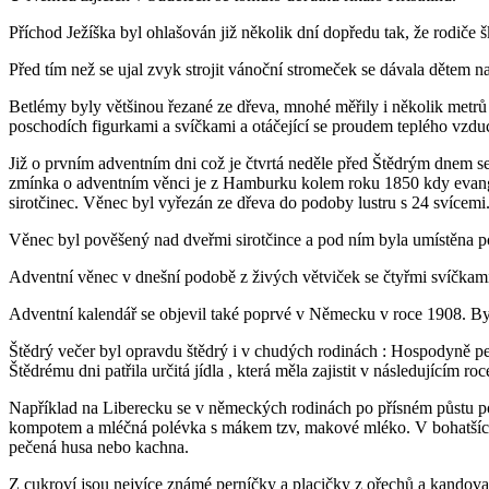
Příchod Ježíška byl ohlašován již několik dní dopředu tak, že rodiče š
Před tím než se ujal zvyk strojit vánoční stromeček se dávala dětem 
Betlémy byly většinou řezané ze dřeva, mnohé měřily i několik metr
poschodích figurkami a svíčkami a otáčející se proudem teplého vzdu
Již o prvním adventním dni což je čtvrtá neděle před Štědrým dnem s
zmínka o adventním věnci je z Hamburku kolem roku 1850 kdy evangeli
sirotčinec. Věnec byl vyřezán ze dřeva do podoby lustru s 24 svícemi.
Věnec byl pověšený nad dveřmi sirotčince a pod ním byla umístěna p
Adventní věnec v dnešní podobě z živých větviček se čtyřmi svíčkami 
Adventní kalendář se objevil také poprvé v Německu v roce 1908. Byl
Štědrý večer byl opravdu štědrý i v chudých rodinách : Hospodyně pekl
Štědrému dni patřila určitá jídla , která měla zajistit v následující
Například na Liberecku se v německých rodinách po přísném půstu po
kompotem a mléčná polévka s mákem tzv, makové mléko. V bohatších ro
pečená husa nebo kachna.
Z cukroví jsou nejvíce známé perníčky a placičky z ořechů a kandov