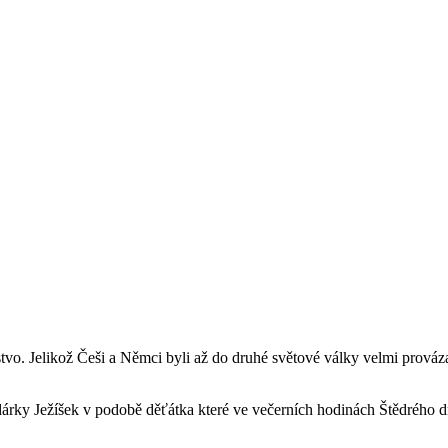
o. Jelikož Češi a Němci byli až do druhé světové války velmi prováza
rky Ježíšek v podobě děťátka které ve večerních hodinách Štědrého d