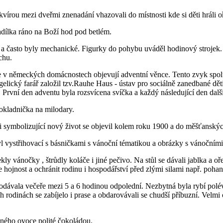
kvírou mezi dveřmi znenadání vhazovali do místnosti kde si děti hráli oř
nadílka ráno na Boží hod pod betlém.
ů a často byly mechanické. Figurky do pohybu uváděl hodinový strojek
chu.
e v německých domácnostech objevují adventní věnce. Tento zvyk spolu 
cký farář založil tzv.Rauhe Haus - ústav pro sociálně zanedbané děti 
 První den adventu byla rozsvícena svíčka a každý následující den další
okladnička na milodary.
symbolizující nový život se objevil kolem roku 1900 a do měšťanských 
 vystřihovací s básničkami s vánoční tématikou a obrázky s vánočními
y vánočky , štrůdly koláče i jiné pečivo. Na stůl se dávali jablka a oř
m roce hojnost a ochránit rodinu i hospodářství před zlými silami např. 
dávala večeře mezi 5 a 6 hodinou odpolední. Nezbytná byla rybí polévk
dinách se zabíjelo i prase a obdarovávali se chudší příbuzní. Velmi 
aného ovoce polité čokoládou.