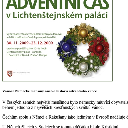
Vánoce Německé menšiny aneb o historii adventního věnce
V českých zemích největší menšinou bylo německy mluvící obyvatelstv
během jednoho z největších křesťanských svátků vánoc.
Čechům spolu s Němci a Rakušany jako jediným v Evropě naděluje dá
U Němců žijících v Sudetech se tomuto děťátku říkalo Kristkind.