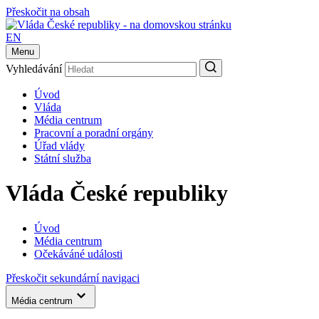
Přeskočit na obsah
EN
Menu
Vyhledávání
Úvod
Vláda
Média centrum
Pracovní a poradní orgány
Úřad vlády
Státní služba
Vláda České republiky
Úvod
Média centrum
Očekáváné události
Přeskočit sekundární navigaci
Média centrum