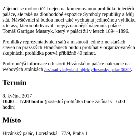
Zájemci se mohou těšit nejen na komentovanou prohlídku interiérů
paláce, ale také na dlouhodobé expozice Symboly republiky a Můj
stát. Návštěvníci si budou moci také vychutnat jedinečnou vyhlídku
z terasy, kterou obdivoval i nejvýznamnější nájemník paláce –
Tomáš Garrigue Masaryk, který v paláci žil v letech 1894–1896.
Prohlídky reprezentativních sálů a místností jedné z nejstarších
staveb na pražských Hradčanech budou probíhat v organizovaných
skupinách, prohlídka potrvá přibližně 40 minut.
Podrobnější informace o historii Hrzánského paláce naleznete na
webových stránkách
.
/cz/urad-vlady/dalsi-objekty/hrzansky-palac-3689/
Termín
8. května 2017
10.00 – 17.00 hodin
(poslední prohlídka bude začínat v 16.00
hodin)
Místo
Hrzánský palác, Loretánská 177/9, Praha 1