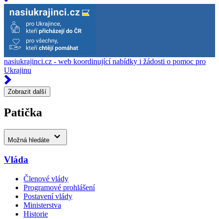
nasiukrajinci.cz - web koordinující nabídky i žádosti o pomoc pro
Ukrajinu
Zobrazit další
Patička
Možná hledáte
Vláda
Členové vlády
Programové prohlášení
Postavení vlády
Ministerstva
Historie