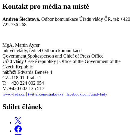
Kontakt pro média na místě
Andrea Šlechtová,
Odbor komunikace Úřadu vlády ČR, tel: +420
725 736 268
MgA. Martin Ayrer
mluvčí vlády, ředitel Odboru komunikace
Government Spokesperson and Chief of Press Office
Úřad vlády České republiky | Office of the Government of the
Czech Republic
nábřeží Edvarda Beneše 4
CZ -118 01 Praha 1
T: +420 224 002 054
M: +420 602 135 517
|
|
www.vlada.cz
twitter.com/strakovka
facebook.com/uradvlady
Sdílet článek