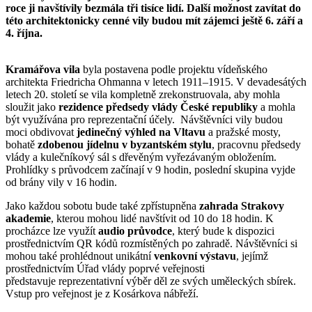
roce ji navštívily bezmála tři tisíce lidí. Další možnost zavítat do
této architektonicky cenné vily budou mít zájemci ještě 6. září a
4. října.
Kramářova vila
byla postavena podle projektu vídeňského
architekta Friedricha Ohmanna v letech 1911–1915. V devadesátých
letech 20. století se vila kompletně zrekonstruovala, aby mohla
sloužit jako
rezidence předsedy vlády České republiky
a mohla
být využívána pro reprezentační účely. Návštěvníci vily budou
moci obdivovat
jedinečný výhled na Vltavu
a pražské mosty,
bohatě
zdobenou jídelnu v byzantském stylu
, pracovnu předsedy
vlády a kulečníkový sál s dřevěným vyřezávaným obložením.
Prohlídky s průvodcem začínají v 9 hodin, poslední skupina vyjde
od brány vily v 16 hodin.
Jako každou sobotu bude také zpřístupněna
zahrada Strakovy
akademie
, kterou mohou lidé navštívit od 10 do 18 hodin. K
procházce lze využít
audio průvodce
, který bude k dispozici
prostřednictvím QR kódů rozmístěných po zahradě. Návštěvníci si
mohou také prohlédnout unikátní
venkovní výstavu
, jejímž
prostřednictvím Úřad vlády poprvé veřejnosti
představuje reprezentativní výběr děl ze svých uměleckých sbírek.
Vstup pro veřejnost je z Kosárkova nábřeží.