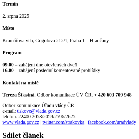
Termín
2. srpna 2025
Místo
Kramářova vila, Gogolova 212/1, Praha 1 – Hradčany
Program
09.00
– zahájení dne otevřených dveří
16.00
– zahájení poslední komentované prohlídky
Kontakt na místě
Tereza Šťastná
, Odbor komunikace ÚV ČR,
+ 420 603 709 948
Odbor komunikace Úřadu vlády ČR
e-mail:
tiskove@vlada.gov.cz
telefon: 22400 2058/2059/2596/2625
www.vlada.gov.cz
|
twitter.com/strakovka
|
facebook.com/uradvlady
Sdílet článek