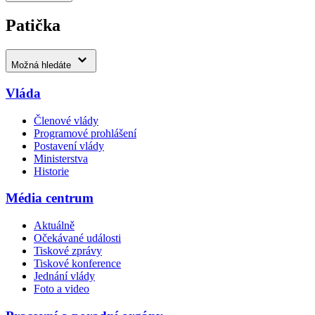
Patička
Možná hledáte
Vláda
Členové vlády
Programové prohlášení
Postavení vlády
Ministerstva
Historie
Média centrum
Aktuálně
Očekávané události
Tiskové zprávy
Tiskové konference
Jednání vlády
Foto a video