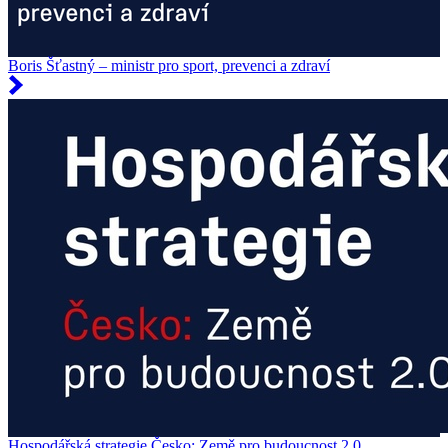
Boris Šťastný – ministr pro sport, prevenci a zdraví
Hospodářská strategie Česko: Země pro budoucnost 2.0