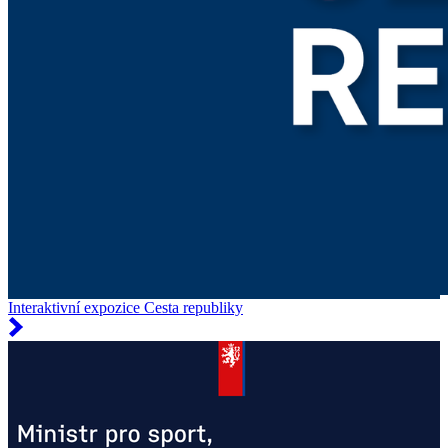
Interaktivní expozice Cesta republiky