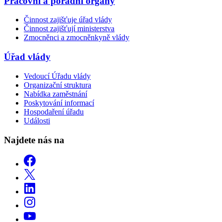
Pracovní a poradní orgány
Činnost zajišťuje úřad vlády
Činnost zajišťují ministerstva
Zmocněnci a zmocněnkyně vlády
Úřad vlády
Vedoucí Úřadu vlády
Organizační struktura
Nabídka zaměstnání
Poskytování informací
Hospodaření úřadu
Události
Najdete nás na