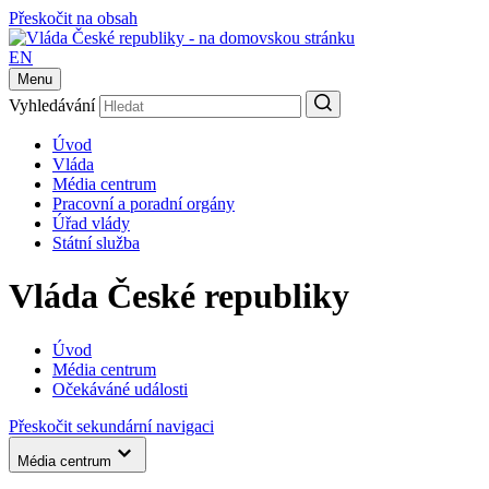
Přeskočit na obsah
EN
Menu
Vyhledávání
Úvod
Vláda
Média centrum
Pracovní a poradní orgány
Úřad vlády
Státní služba
Vláda České republiky
Úvod
Média centrum
Očekáváné události
Přeskočit sekundární navigaci
Média centrum