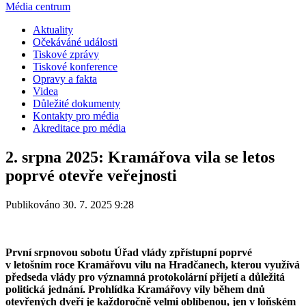
Média centrum
Aktuality
Očekáváné události
Tiskové zprávy
Tiskové konference
Opravy a fakta
Videa
Důležité dokumenty
Kontakty pro média
Akreditace pro média
2. srpna 2025: Kramářova vila se letos
poprvé otevře veřejnosti
Publikováno 30. 7. 2025 9:28
První srpnovou sobotu Úřad vlády zpřístupní poprvé
v letošním roce Kramářovu vilu na Hradčanech, kterou využívá
předseda vlády pro významná protokolární přijetí a důležitá
politická jednání. Prohlídka Kramářovy vily během dnů
otevřených dveří je každoročně velmi oblíbenou, jen v loňském