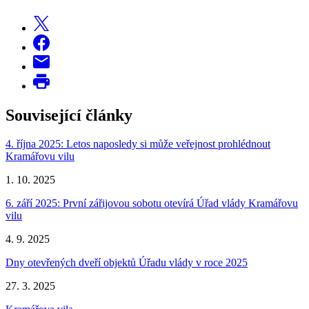
Související články
4. října 2025: Letos naposledy si může veřejnost prohlédnout
Kramářovu vilu
1. 10. 2025
6. září 2025: První zářijovou sobotu otevírá Úřad vlády Kramářovu
vilu
4. 9. 2025
Dny otevřených dveří objektů Úřadu vlády v roce 2025
27. 3. 2025