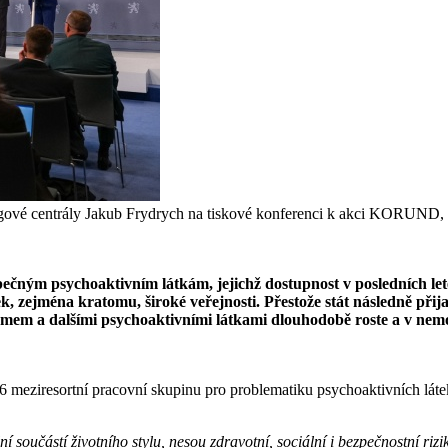
rogové centrály Jakub Frydrych na tiskové konferenci k akci KORUND, 
ečným psychoaktivním látkám, jejichž dostupnost v posledních lete
, zejména kratomu, široké veřejnosti. Přestože stát následně přija
tomem a dalšími psychoaktivními látkami dlouhodobě roste a v nemoc
6 meziresortní pracovní skupinu pro problematiku psychoaktivních látek
učástí životního stylu, nesou zdravotní, sociální i bezpečnostní rizika