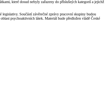
kami, které dosud nebyly zařazeny do příslušných kategorií a jejichž
é legislativy. Součástí závěrečné zprávy pracovní skupiny budou
 oblast psychoaktivních látek. Materiál bude předložen vládě České