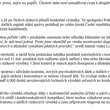
v praxi, nejen na papíře. Úkolem státu není usnadňovat cestu k drogám,
a již po čtyřech týdnech přináší konkrétní výsledky. Ve spolupráci Pol
a dalších orgánů státní správy probíhají po celém území České republi
kými kanabinoidy.
hou pořídit i děti v prodejním automatu nebo několika kliknutími na in
í, že stát musí jednat. Proto jsme okamžitě po vzniku meziresortní skup
adistvých a důsledné vymáhání platných pravidel
,“ uvedl ministr vnitra 
obchodů, u nichž byla prokázána nabídka produktů souvisejících s kon
ce než 11 tisíc produktů bylo nařízeno jejich stažení z trhu nebo likvi
ro rizikové výrobky. Cílem kontrol je omezit jejich dostupnost a důsle
a spojená s užíváním kratomu, nových psychoaktivních látek a dalších v
jich složení i koncentrace se mohou výrazně lišit. To zvyšuje riziko 
téměř 4 000 druhů nevyhovujících bylinných výrobků určených ke kouřen
 těchto výrobků obsahuje látky s nedostatečně známými účinky a jejich
ch obtíží i kardiovaskulárních komplikací, které mohou vyžadovat neod
 kratomu a dalších rizikových výrobků a jsme připraveni reagovat na no