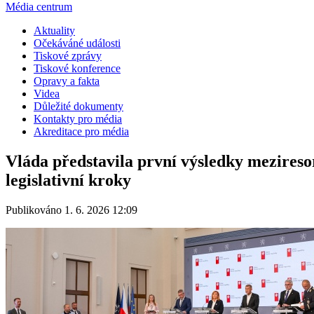
Média centrum
Aktuality
Očekáváné události
Tiskové zprávy
Tiskové konference
Opravy a fakta
Videa
Důležité dokumenty
Kontakty pro média
Akreditace pro média
Vláda představila první výsledky meziresor
legislativní kroky
Publikováno 1. 6. 2026 12:09