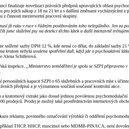
nancí finalizuje novelizaci právních předpisů upravujících oblast psyc
pro jejich nákup z 18 na 21 let a s dalšími změnami vycházejícími z poz
ou z činnosti meziresortní pracovní skupiny.
sí jít ruku v ruce s řádným postihováním toho nelegálního. Jen za po
li jsme služební psy na detekci těchto látek a další intenzivně trénujem
m ze snížené sazby DPH 12 %, kde nemá co dělat, do základní sazby 21
na kratom nebyla uvalena spotřební daň, když jde o psychoaktivní látku
e Alena Schillerová.
řská inspekce.
„Ministerstvo zemědělství je spolu se SZPI připraveno 
.
šení personálních kapacit SZPI o 65 služebních a pracovních míst s úči
rávních předpisů a je významnou součástí současné kontrolní akce.
om a kratomový extrakt jako dosud jedinou povolenou psychomodulační 
žně 100 prodejců. Prodej je možný také prostřednictvím internetových o
kazu reklamy, povinného označování výrobků či oddělení psychomodula
í například THCP, HHCP, muscimol nebo MDMB-PINACA, není dovoleno v