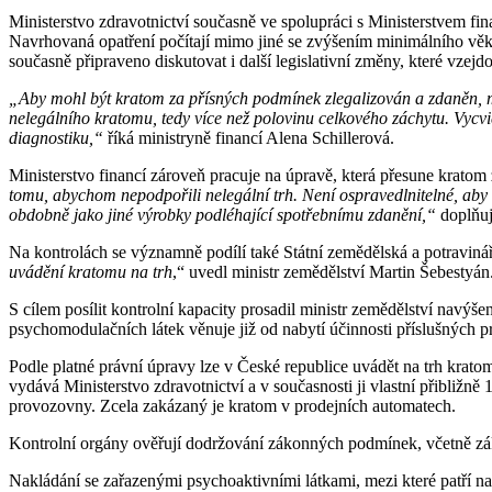
Ministerstvo zdravotnictví současně ve spolupráci s Ministerstvem fi
Navrhovaná opatření počítají mimo jiné se zvýšením minimálního věku 
současně připraveno diskutovat i další legislativní změny, které vzejd
„Aby mohl být kratom za přísných podmínek zlegalizován a zdaněn, mu
nelegálního kratomu, tedy více než polovinu celkového záchytu. Vycviči
diagnostiku,“
říká ministryně financí Alena Schillerová.
Ministerstvo financí zároveň pracuje na úpravě, která přesune krato
tomu, abychom nepodpořili nelegální trh. Není ospravedlnitelné, aby 
obdobně jako jiné výrobky podléhající spotřebnímu zdanění,“
doplňuj
Na kontrolách se významně podílí také Státní zemědělská a potraviná
uvádění kratomu na trh
,“ uvedl ministr zemědělství Martin Šebestyán
S cílem posílit kontrolní kapacity prosadil ministr zemědělství navý
psychomodulačních látek věnuje již od nabytí účinnosti příslušných p
Podle platné právní úpravy lze v České republice uvádět na trh krat
vydává Ministerstvo zdravotnictví a v současnosti ji vlastní přibli
provozovny. Zcela zakázaný je kratom v prodejních automatech.
Kontrolní orgány ověřují dodržování zákonných podmínek, včetně zá
Nakládání se zařazenými psychoaktivními látkami, mezi které patř