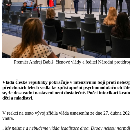
Premiér Andrej Babiš, členové vlády a ředitel Národní protid
Vláda České republiky pokračuje v intenzivním boji proti nebezp
předchozích letech vedla ke zpřístupnění psychomodulačních látek
se, že dosavadní nastavení není dostatečné. Počet intoxikací kra
děti a mladiství.
V reakci na tento vývoj zřídila vláda usnesením ze dne 27. dubna 202
vnitra.
„My nejsme a nebudeme vláda legalizace drog. Drogy nejsou normální so