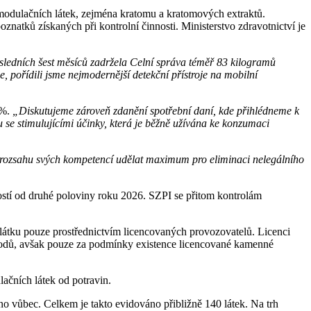
homodulačních látek, zejména kratomu a kratomových extraktů.
natků získaných při kontrolní činnosti. Ministerstvo zdravotnictví je
sledních šest měsíců zadržela Celní správa téměř 83 kilogramů
e, pořídili jsme nejmodernější detekční přístroje na mobilní
 %.
„Diskutujeme zároveň zdanění spotřební daní, kde přihlédneme k
 se stimulujícími účinky, která je běžně užívána ke konzumaci
v rozsahu svých kompetencí udělat maximum pro eliminaci nelegálního
nností od druhé poloviny roku 2026. SZPI se přitom kontrolám
látku pouze prostřednictvím licencovaných provozovatelů. Licenci
bchodů, avšak pouze za podmínky existence licencované kamenné
čních látek od potravin.
ůbec. Celkem je takto evidováno přibližně 140 látek. Na trh