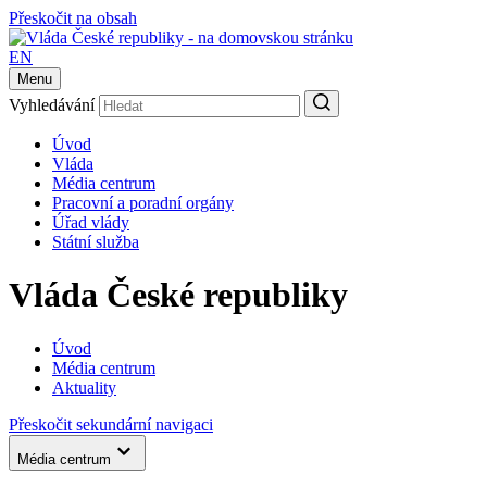
Přeskočit na obsah
EN
Menu
Vyhledávání
Úvod
Vláda
Média centrum
Pracovní a poradní orgány
Úřad vlády
Státní služba
Vláda České republiky
Úvod
Média centrum
Aktuality
Přeskočit sekundární navigaci
Média centrum