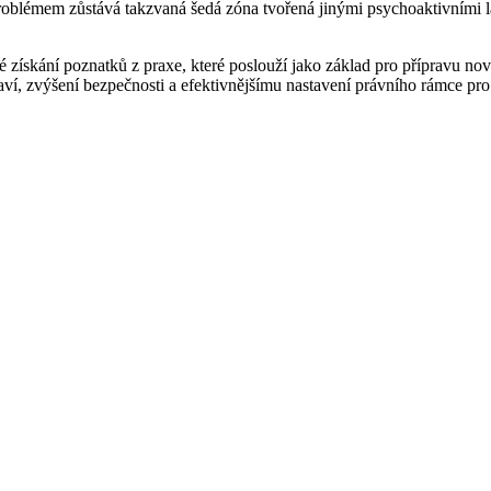
blémem zůstává takzvaná šedá zóna tvořená jinými psychoaktivními lát
získání poznatků z praxe, které poslouží jako základ pro přípravu nov
aví, zvýšení bezpečnosti a efektivnějšímu nastavení právního rámce pro