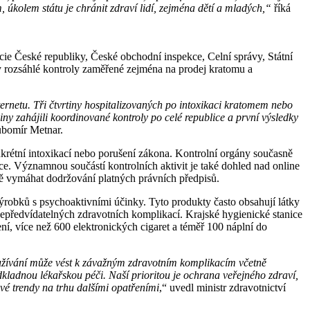
 úkolem státu je chránit zdraví lidí, zejména dětí a mladých,“
říká
icie České republiky, České obchodní inspekce, Celní správy, Státní
ky rozsáhlé kontroly zaměřené zejména na prodej kratomu a
ternetu. Tři čtvrtiny hospitalizovaných po intoxikaci kratomem nebo
iny zahájili koordinované kontroly po celé republice a první výsledky
Lubomír Metnar.
krétní intoxikací nebo porušení zákona. Kontrolní orgány současně
dace. Významnou součástí kontrolních aktivit je také dohled nad online
dně vymáhat dodržování platných právních předpisů.
ýrobků s psychoaktivními účinky. Tyto produkty často obsahují látky
nepředvídatelných zdravotních komplikací. Krajské hygienické stanice
í, více než 600 elektronických cigaret a téměř 100 náplní do
 užívání může vést k závažným zdravotním komplikacím včetně
kladnou lékařskou péči. Naší prioritou je ochrana veřejného zdraví,
vé trendy na trhu dalšími opatřeními
,“ uvedl ministr zdravotnictví