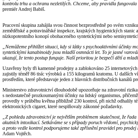
kontrolu trhu a ochranu nezletilých. Chceme, aby pravidla fungovala 
premiér Andrej Babiš.
Pracovní skupina zahájila svou činnost bezprostředně po svém vzniku 
zemědělské a potravinářské inspekce, krajských hygienických stanic 
nízkopotentního konopí obohaceného syntetickými nebo semisyntetic
„Nemůžeme přihlížet situaci, kdy si látky s psychoaktivními účinky mo
syntetickými kanabinoidy jsou mladší osmnácti let. To je jasné varován
ukazují, že tento postup funguje. Naší prioritou je bezpečí dětí a ml
Uzavřeny byly tři kamenné prodejny a zablokováno 25 internetových 
zajistily téměř 86 tisíc výrobků a 155 kilogramů kratomu. U dalších ví
prostředím, které představuje jeden z hlavních distribučních kanálů p
Ministerstvo zdravotnictví dlouhodobě upozorňuje na zdravotní rizik
s nedostatečně prozkoumanými účinky na lidský organismus, přičemž je
provedly v průběhu května přibližně 230 kontrol, při nichž odhalily 
elektronických cigaret, které nesplňovaly zákonné požadavky.
„Z pohledu zdravotnictví je největším problémem skutečnost, že řada
akutních intoxikací. Setkáváme se s případy poruch vědomí, psychický
a proto vedle kontrol podporujeme také zpřísnění pravidel pro prodej
Adam Vojtěch.