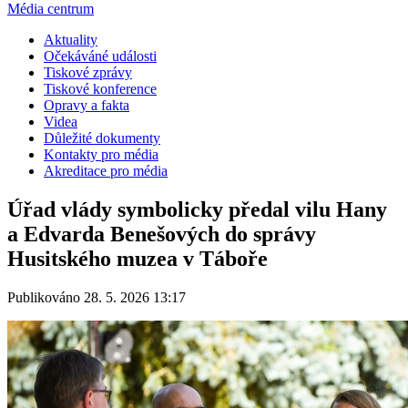
Média centrum
Aktuality
Očekáváné události
Tiskové zprávy
Tiskové konference
Opravy a fakta
Videa
Důležité dokumenty
Kontakty pro média
Akreditace pro média
Úřad vlády symbolicky předal vilu Hany
a Edvarda Benešových do správy
Husitského muzea v Táboře
Publikováno 28. 5. 2026 13:17