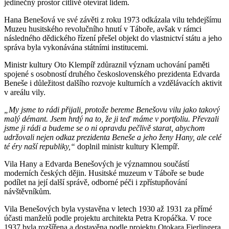
jedinečný prostor citlivě otevírat lidem.
Hana Benešová ve své závěti z roku 1973 odkázala vilu tehdejšímu
Muzeu husitského revolučního hnutí v Táboře, avšak v rámci
následného dědického řízení přešel objekt do vlastnictví státu a jeho
správa byla vykonávána státními institucemi.
Ministr kultury Oto Klempíř zdůraznil význam uchování paměti
spojené s osobností druhého československého prezidenta Edvarda
Beneše i důležitost dalšího rozvoje kulturních a vzdělávacích aktivit
v areálu vily.
„My jsme to rádi přijali, protože bereme Benešovu vilu jako takový
malý démant. Jsem hrdý na to, že ji teď máme v portfoliu. Převzali
jsme ji rádi a budeme se o ni opravdu pečlivě starat, abychom
udržovali nejen odkaz prezidenta Beneše a jeho ženy Hany, ale celé
té éry naší republiky,“
doplnil ministr kultury Klempíř.
Vila Hany a Edvarda Benešových je významnou součástí
moderních českých dějin. Husitské muzeum v Táboře se bude
podílet na její další správě, odborné péči i zpřístupňování
návštěvníkům.
Vila Benešových byla vystavěna v letech 1930 až 1931 za přímé
účasti manželů podle projektu architekta Petra Kropáčka. V roce
1937 byla rozšířena a dostavěna podle projektu Otokara Fierlingera.