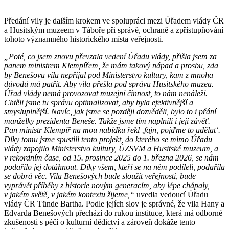
Předání vily je dalším krokem ve spolupráci mezi Úřadem vlády ČR
a Husitským muzeem v Táboře při správě, ochraně a zpřístupňování
tohoto významného historického místa veřejnosti.
„Poté, co jsem znovu převzala vedení Úřadu vlády, přišla jsem za
panem ministrem Klempířem, že mám takový nápad a prosbu, zda
by Benešovu vilu nepřijal pod Ministerstvo kultury, kam z mnoha
důvodů má patřit. Aby vila přešla pod správu Husitského muzea.
Úřad vlády nemá provozovat muzejní činnost, to nám nenáleží.
Chtěli jsme tu správu optimalizovat, aby byla efektivnější a
smysluplnější. Navíc, jak jsme se později dozvěděli, bylo to i přání
manželky prezidenta Beneše. Takže jsme tím naplnili i její závěť.
Pan ministr Klempíř na mou nabídku řekl ‚fajn, pojďme to udělat‘.
Díky tomu jsme spustili tento projekt, do kterého se mimo Úřadu
vlády zapojilo Ministerstvo kultury, ÚZSVM a Husitské muzeum, a
v rekordním čase, od 15. prosince 2025 do 1. března 2026, se nám
podařilo jej dotáhnout. Díky všem, kteří se na něm podíleli, podařila
se dobrá věc. Vila Benešových bude sloužit veřejnosti, bude
vyprávět příběhy z historie novým generacím, aby lépe chápaly,
v jakém světě, v jakém kontextu žijeme,“
uvedla vedoucí Úřadu
vlády ČR Tünde Bartha. Podle jejích slov je správné, že vila Hany a
Edvarda Benešových přechází do rukou instituce, která má odborné
zkušenosti s péčí o kulturní dědictví a zároveň dokáže tento