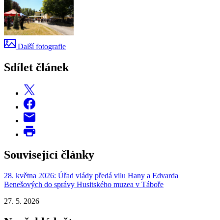
Další fotografie
Sdílet článek
Související články
28. května 2026: Úřad vlády předá vilu Hany a Edvarda
Benešových do správy Husitského muzea v Táboře
27. 5. 2026