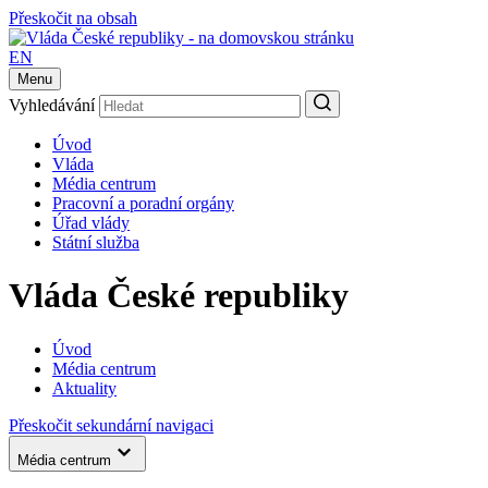
Přeskočit na obsah
EN
Menu
Vyhledávání
Úvod
Vláda
Média centrum
Pracovní a poradní orgány
Úřad vlády
Státní služba
Vláda České republiky
Úvod
Média centrum
Aktuality
Přeskočit sekundární navigaci
Média centrum