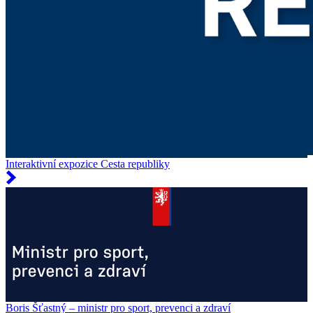
Interaktivní expozice Cesta republiky
Boris Šťastný – ministr pro sport, prevenci a zdraví