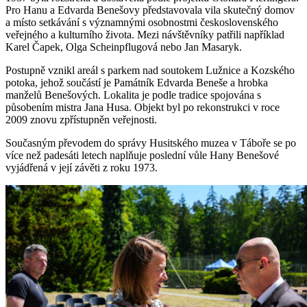
Pro Hanu a Edvarda Benešovy představovala vila skutečný domov
a místo setkávání s významnými osobnostmi československého
veřejného a kulturního života. Mezi návštěvníky patřili například
Karel Čapek, Olga Scheinpflugová nebo Jan Masaryk.
Postupně vznikl areál s parkem nad soutokem Lužnice a Kozského
potoka, jehož součástí je Památník Edvarda Beneše a hrobka
manželů Benešových. Lokalita je podle tradice spojována s
působením mistra Jana Husa. Objekt byl po rekonstrukci v roce
2009 znovu zpřístupněn veřejnosti.
Současným převodem do správy Husitského muzea v Táboře se po
více než padesáti letech naplňuje poslední vůle Hany Benešové
vyjádřená v její závěti z roku 1973.