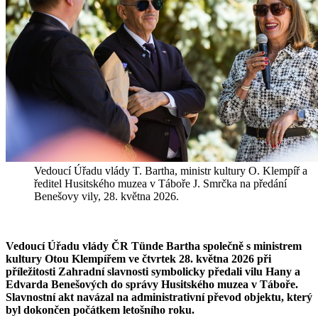
Vedoucí Úřadu vlády T. Bartha, ministr kultury O. Klempíř a
ředitel Husitského muzea v Táboře J. Smrčka na předání
Benešovy vily, 28. května 2026.
Vedoucí Úřadu vlády ČR Tünde Bartha společně s ministrem
kultury Otou Klempířem ve čtvrtek 28. května 2026 při
příležitosti Zahradní slavnosti symbolicky předali vilu Hany a
Edvarda Benešových do správy Husitského muzea v Táboře.
Slavnostní akt navázal na administrativní převod objektu, který
byl dokončen počátkem letošního roku.