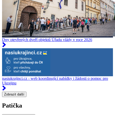
Dny otevřených dveří objektů Úřadu vlády v roce 2026
nasiukrajinci.cz - web koordinující nabídky i žádosti o pomoc pro
Ukrajinu
Zobrazit další
Patička