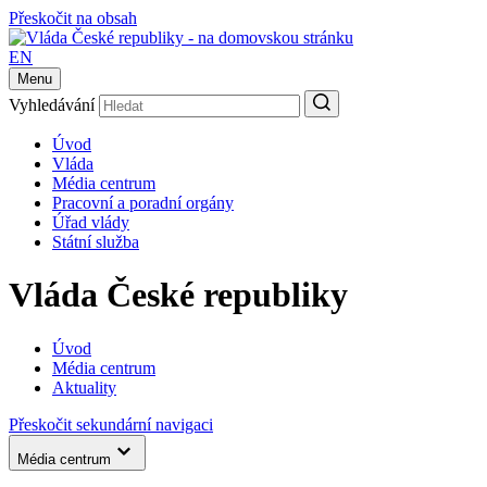
Přeskočit na obsah
EN
Menu
Vyhledávání
Úvod
Vláda
Média centrum
Pracovní a poradní orgány
Úřad vlády
Státní služba
Vláda České republiky
Úvod
Média centrum
Aktuality
Přeskočit sekundární navigaci
Média centrum