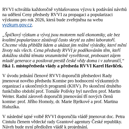
RVVI schválila každoročně vyhlašovanou výzvu k podávání návrhů
na udělení Ceny předsedy RVVI za propagaci a popularizaci
výzkumu pro rok 2026, která bude zveřejněna na webu
vyzkum.gov.cz
.
„Špičkový výzkum a vývoj jsou motorem naší ekonomiky, ale bez
kvalitní popularizace zůstávají často skryté za zdmi laboratoří.
Chceme vědu přiblížit lidem a ukázat jim reálné výsledky, které mění
životy nás všech. Cena předsedy RVVI je poděkováním těm, kteří
dokážou složitá témata srozumitelně vysvětlovat, probouzet zájem
mladé generace a posilovat prestiž české vědy doma i v zahraničí,“
říká 1. místopředseda vlády a předseda RVVI Karel Havlíček.
V úvodu jednání členové RVVI doporučili předsedovi Rady
jmenovat nového předsedu Komise pro hodnocení výzkumných
organizací a ukončených programů (KHV). Po skončení druhého
funkčního období prof. Tomáše Polívky byl navržen prof. Martin
Weiter. Radní zároveň doporučili jmenování tří nových členů
komise: prof. Jiřího Homoly, dr. Marie Bjelkové a prof. Martina
Haluzíka.
V následné tajné volbě RVVI doporučila vládě jmenovat doc. Petra
Cintulu členem vědecké rady Grantové agentury České republiky.
Návrh bude nyní předložen vládě k projednání.