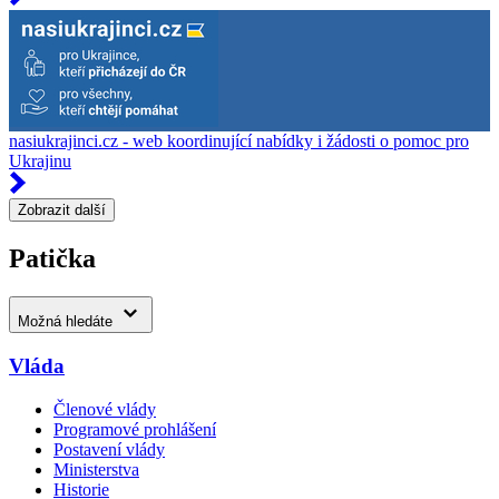
nasiukrajinci.cz - web koordinující nabídky i žádosti o pomoc pro
Ukrajinu
Zobrazit další
Patička
Možná hledáte
Vláda
Členové vlády
Programové prohlášení
Postavení vlády
Ministerstva
Historie