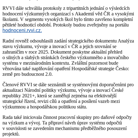
RVVI dále schválila protokoly z tripartitních jednání o výsledcích
hodnocení výzkumných organizací s Akademií věd ČR a vysokými
školami. V segmentu vysokých škol bylo tímto završeno kompletní
pětileté hodnoticí období. Protokoly budou zveřejněny na portálu
hodnoceni.rvvi.cz.
Radní rovněž odsouhlasili zadání strategického dokumentu Analýza
stavu výzkumu, vývoje a inovací v ČR a jejich srovnání se
zahraničím v roce 2025. Dokument poskytne aktuální přehled
o silných a slabých stránkách českého výzkumného a inovačního
systému v mezinárodním kontextu. Zvláštní pozornost bude
věnována také naplňování opatření Hospodářské strategie Česko:
země pro budoucnost 2.0.
Členové RVVI se dále seznámili se systémovými doporučeními pro
aktualizaci Národní politiky výzkumu, vývoje a inovací České
republiky 2021+, která se zaměřují zejména na efektivnější
strategické řízení, revizi cílů a opatření a posílení vazeb mezi
výzkumnou a hospodářskou politikou státu.
Rada také iniciovala činnost pracovní skupiny pro daňové odpočty
na výzkum a vývoj. Ta připraví návrh úprav systému odpočtů
v souvislosti se zavedením mechanismu předběžného posouzení
projektů.