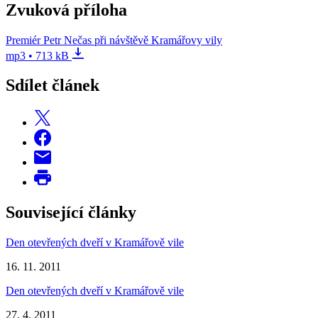
Zvuková příloha
Premiér Petr Nečas při návštěvě Kramářovy vily
mp3 • 713 kB
Sdílet článek
Související články
Den otevřených dveří v Kramářově vile
16. 11. 2011
Den otevřených dveří v Kramářově vile
27. 4. 2011