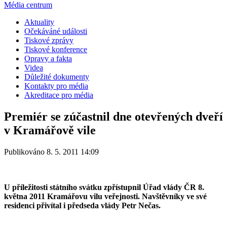
Média centrum
Aktuality
Očekáváné události
Tiskové zprávy
Tiskové konference
Opravy a fakta
Videa
Důležité dokumenty
Kontakty pro média
Akreditace pro média
Premiér se zúčastnil dne otevřených dveří
v Kramářově vile
Publikováno 8. 5. 2011 14:09
U příležitosti státního svátku zpřístupnil Úřad vlády ČR 8.
května 2011 Kramářovu vilu veřejnosti. Navštěvníky ve své
residenci přivítal i předseda vlády Petr Nečas.