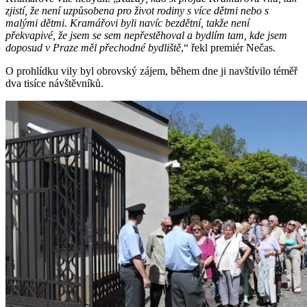
zjistí, že není uzpůsobena pro život rodiny s více dětmi nebo s
malými dětmi. Kramářovi byli navíc bezdětní, takže není
překvapivé, že jsem se sem nepřestěhoval a bydlím tam, kde jsem
doposud v Praze měl přechodné bydliště
,“ řekl premiér Nečas.
O prohlídku vily byl obrovský zájem, během dne ji navštívilo téměř
dva tisíce návštěvníků.