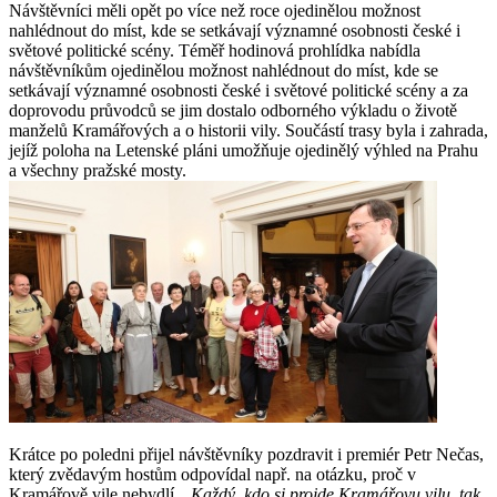
Návštěvníci měli opět po více než roce ojedinělou možnost
nahlédnout do míst, kde se setkávají významné osobnosti české i
světové politické scény. Téměř hodinová prohlídka nabídla
návštěvníkům ojedinělou možnost nahlédnout do míst, kde se
setkávají významné osobnosti české i světové politické scény a za
doprovodu průvodců se jim dostalo odborného výkladu o životě
manželů Kramářových a o historii vily. Součástí trasy byla i zahrada,
jejíž poloha na Letenské pláni umožňuje ojedinělý výhled na Prahu
a všechny pražské mosty.
Krátce po poledni přijel návštěvníky pozdravit i premiér Petr Nečas,
který zvědavým hostům odpovídal např. na otázku, proč v
Kramářově vile nebydlí. „
Každý, kdo si projde Kramářovu vilu, tak