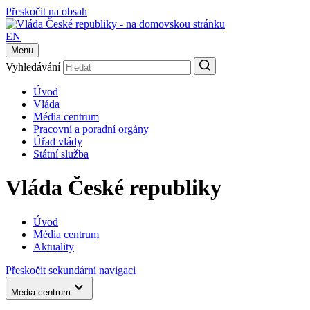
Přeskočit na obsah
EN
Menu
Vyhledávání
Úvod
Vláda
Média centrum
Pracovní a poradní orgány
Úřad vlády
Státní služba
Vláda České republiky
Úvod
Média centrum
Aktuality
Přeskočit sekundární navigaci
Média centrum