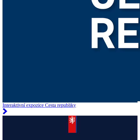
Interaktivní expozice Cesta republiky