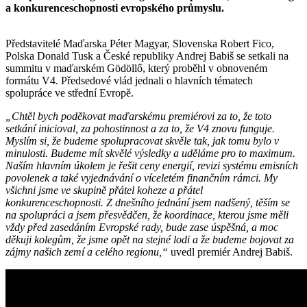
a konkurenceschopnosti evropského průmyslu.
Představitelé Maďarska Péter Magyar, Slovenska Robert Fico,
Polska Donald Tusk a České republiky Andrej Babiš se setkali na
summitu v maďarském Gödöllő, který proběhl v obnoveném
formátu V4. Předsedové vlád jednali o hlavních tématech
spolupráce ve střední Evropě.
„Chtěl bych poděkovat maďarskému premiérovi za to, že toto
setkání inicioval, za pohostinnost a za to, že V4 znovu funguje.
Myslím si, že budeme spolupracovat skvěle tak, jak tomu bylo v
minulosti. Budeme mít skvělé výsledky a uděláme pro to maximum.
Naším hlavním úkolem je řešit ceny energií, revizi systému emisních
povolenek a také vyjednávání o víceletém finančním rámci. My
všichni jsme ve skupině přátel koheze a přátel
konkurenceschopnosti. Z dnešního jednání jsem nadšený, těším se
na spolupráci a jsem přesvědčen, že koordinace, kterou jsme měli
vždy před zasedáním Evropské rady, bude zase úspěšná, a moc
děkuji kolegům, že jsme opět na stejné lodi a že budeme bojovat za
zájmy našich zemí a celého regionu,“
uvedl premiér Andrej Babiš.