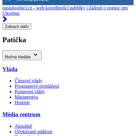
nasiukrajinci.cz - web koordinující nabídky i žádosti o pomoc pro
Ukrajinu
Zobrazit další
Patička
Možná hledáte
Vláda
Členové vlády
Programové prohlášení
Postavení vlády
Ministerstva
Historie
Média centrum
Aktuálně
Očekávané události