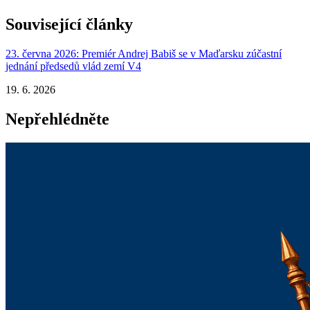
Související články
23. června 2026: Premiér Andrej Babiš se v Maďarsku zúčastní
jednání předsedů vlád zemí V4
19. 6. 2026
Nepřehlédněte