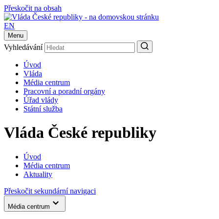
Přeskočit na obsah
EN
Menu
Vyhledávání
Úvod
Vláda
Média centrum
Pracovní a poradní orgány
Úřad vlády
Státní služba
Vláda České republiky
Úvod
Média centrum
Aktuality
Přeskočit sekundární navigaci
Média centrum