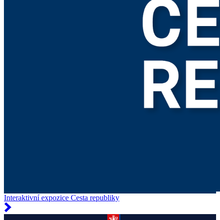
Interaktivní expozice Cesta republiky