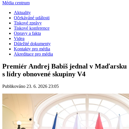
Média centrum
Aktuality
Očekáváné události
Tiskové zprávy
Tiskové konference
Opravy a fakta
Videa
Důležité dokumenty
Kontakty pro média
Akreditace pro média
Premiér Andrej Babiš jednal v Maďarsku
s lídry obnovené skupiny V4
Publikováno 23. 6. 2026 23:05