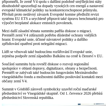
připomněli, že země V4 spolu s dalšími podobně smýšlejícími státy
dlouhodobě upozorňují na dopady vysokých cen energií a nastavení
evropské klimatické politiky na konkurenceschopnost průmyslu.
Přivítali proto nedávný závazek Evropské komise předložit revizi
systému EU ETS a urychleně připravit také úpravu benchmarků pro
výpočet bezplatné alokace emisních povolenek.
Mezi další zásadní témata summitu patřila diskuse o migraci.
Premiéři zemí V4 zdůraznili potřebu důsledné ochrany vnějších
hranic Evropské unie, účinné návratové politiky a dalšího
zpřísňování opatření proti nelegální migraci.
Lídři se věnovali také budoucímu rozšiřování Evropské unie,
zejména podpoře zemí západního Balkánu na cestě k členství v EU.
Součástí summitu byla rovněž diskuse o rozvoji regionální
spolupráce v oblasti dopravy, digitalizace, obrany a bezpečnosti.
Premiéři se zabývali také budoucím fungováním Mezinárodního
visegrádského fondu a možnostmi dalšího posilování kontaktů mezi
občany zemí V4.
Summit v Gödöllő zároveň symbolicky uzavřel roční maďarské
předsednictví ve Visegrádské skupině. Od 1. července 2026 přebírá
předsednictví Slovenská republika.