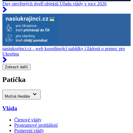
Dny otevřených dveří objektů Úřadu vlády v roce 2026
nasiukrajinci.cz - web koordinující nabídky i žádosti o pomoc pro
Ukrajinu
Zobrazit další
Patička
Možná hledáte
Vláda
Členové vlády
Programové prohlášení
Postavení vlády