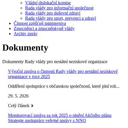
Vládní dislokační komise
Rada vlády pro informační společnost
Rada vlády pro duševní zdraví
Rada vlády pro sport, prevenci a zdraví
Činnost zajišťují ministerstva
Zmocněnci a zmocněnkyně vlády
Archiv zpráv
Dokumenty
Dokumenty Rady vlády pro nestátní neziskové organizace
Výroční zpráva o činnosti Rady vlády pro nestátní neziskové
organizace v roce 2025
Oddělení spolupráce s občanskou společností, které plní roli...
29. 5. 2026
Celý článek
Monitorovací zpráva za rok 2025 o plnění Akčního plánu
Strategie spolupráce veřejné správy s NNO