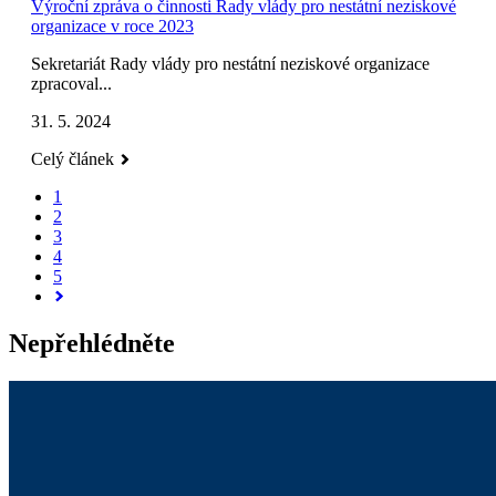
Výroční zpráva o činnosti Rady vlády pro nestátní neziskové
organizace v roce 2023
Sekretariát Rady vlády pro nestátní neziskové organizace
zpracoval...
31. 5. 2024
Celý článek
1
2
3
4
5
Nepřehlédněte