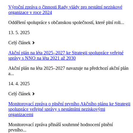
Výroční zpráva o činnosti Rady vlády pro nestátní neziskové
organizace v roce 2024
Oddělení spolupráce s občanskou společností, které plní roli...
13. 5. 2025
Celý článek
Akční plán na léta 2025–2027 ke Strategii spolupráce veřejné
správy s NNO na léta 2021 až 2030
Akční plán na léta 2025–2027 navazuje na předchozí akční plán
a...
14. 4. 2025
Celý článek
Monitorovací zpráva o plnění prvního Akčního plánu ke Strategii
spolupráce veřejné správy s nestátními neziskovými
organizacemi
Monitorovací zpráva přináší souhrnné hodnocení plnění
prvního...