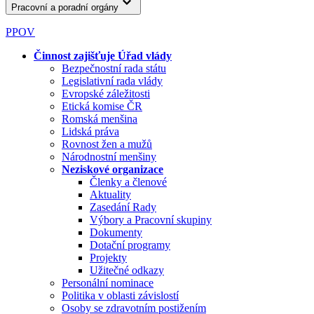
Pracovní a poradní orgány
PPOV
Činnost zajišťuje Úřad vlády
Bezpečnostní rada státu
Legislativní rada vlády
Evropské záležitosti
Etická komise ČR
Romská menšina
Lidská práva
Rovnost žen a mužů
Národnostní menšiny
Neziskové organizace
Členky a členové
Aktuality
Zasedání Rady
Výbory a Pracovní skupiny
Dokumenty
Dotační programy
Projekty
Užitečné odkazy
Personální nominace
Politika v oblasti závislostí
Osoby se zdravotním postižením