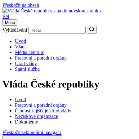
Přeskočit na obsah
EN
Menu
Vyhledávání
Úvod
Vláda
Média centrum
Pracovní a poradní orgány
Úřad vlády
Státní služba
Vláda České republiky
Úvod
Pracovní a poradní orgány
Činnost zajišťuje Úřad vlády
Neziskové organizace
Dokumenty
Přeskočit sekundární navigaci