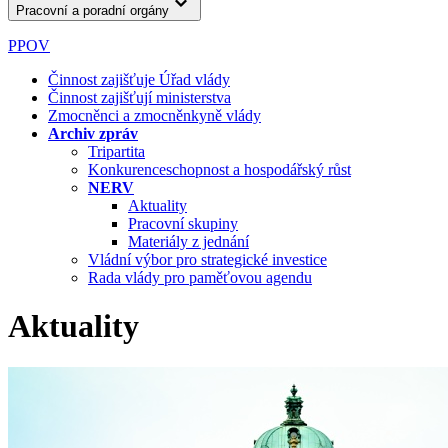
Pracovní a poradní orgány
PPOV
Činnost zajišťuje Úřad vlády
Činnost zajišťují ministerstva
Zmocněnci a zmocněnkyně vlády
Archiv zpráv
Tripartita
Konkurenceschopnost a hospodářský růst
NERV
Aktuality
Pracovní skupiny
Materiály z jednání
Vládní výbor pro strategické investice
Rada vlády pro paměťovou agendu
Aktuality