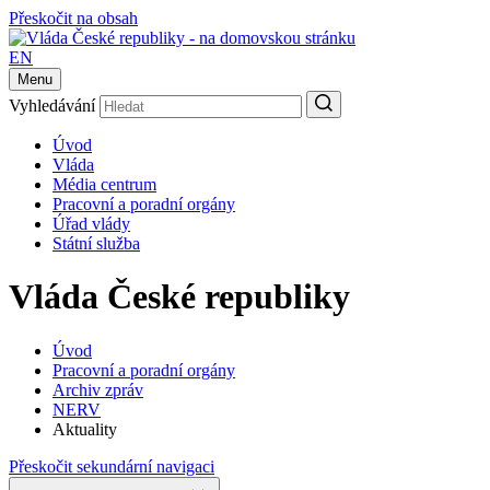
Přeskočit na obsah
EN
Menu
Vyhledávání
Úvod
Vláda
Média centrum
Pracovní a poradní orgány
Úřad vlády
Státní služba
Vláda České republiky
Úvod
Pracovní a poradní orgány
Archiv zpráv
NERV
Aktuality
Přeskočit sekundární navigaci