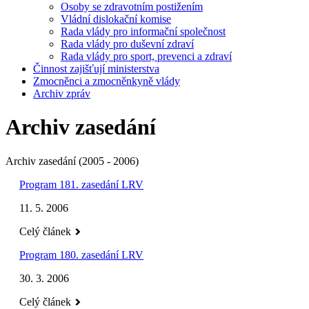
Osoby se zdravotním postižením
Vládní dislokační komise
Rada vlády pro informační společnost
Rada vlády pro duševní zdraví
Rada vlády pro sport, prevenci a zdraví
Činnost zajišťují ministerstva
Zmocněnci a zmocněnkyně vlády
Archiv zpráv
Archiv zasedání
Archiv zasedání (2005 - 2006)
Program 181. zasedání LRV
11. 5. 2006
Celý článek
Program 180. zasedání LRV
30. 3. 2006
Celý článek