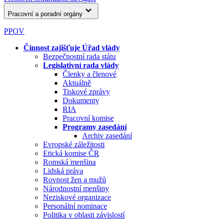
Pracovní a poradní orgány
PPOV
Činnost zajišťuje Úřad vlády
Bezpečnostní rada státu
Legislativní rada vlády
Členky a členové
Aktuálně
Tiskové zprávy
Dokumenty
RIA
Pracovní komise
Programy zasedání
Archiv zasedání
Evropské záležitosti
Etická komise ČR
Romská menšina
Lidská práva
Rovnost žen a mužů
Národnostní menšiny
Neziskové organizace
Personální nominace
Politika v oblasti závislostí