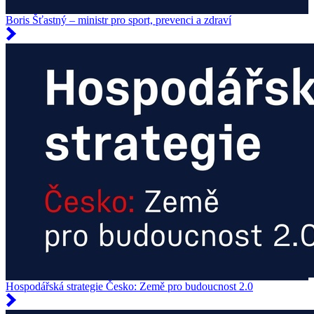
Boris Šťastný – ministr pro sport, prevenci a zdraví
Hospodářská strategie Česko: Země pro budoucnost 2.0