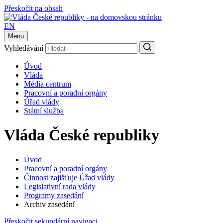
Přeskočit na obsah
EN
Menu
Vyhledávání
Úvod
Vláda
Média centrum
Pracovní a poradní orgány
Úřad vlády
Státní služba
Vláda České republiky
Úvod
Pracovní a poradní orgány
Činnost zajišťuje Úřad vlády
Legislativní rada vlády
Programy zasedání
Archiv zasedání
Přeskočit sekundární navigaci