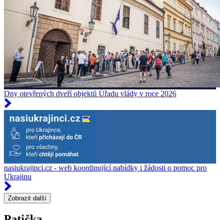
Dny otevřených dveří objektů Úřadu vlády v roce 2026
nasiukrajinci.cz - web koordinující nabídky i žádosti o pomoc pro
Ukrajinu
Zobrazit další
Patička