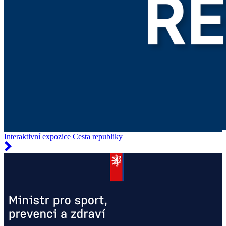
Interaktivní expozice Cesta republiky