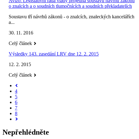
Avízo: Legislativní rada vlády projedná soustavu návrhů zákonů
o znalcích a o soudních tlumočnících a soudních překladatelích
Soustavu tří návrhů zákonů - o znalcích, znaleckých kancelářích
a...
30. 11. 2016
Celý článek
Výsledky 143. zasedání LRV dne 12. 2. 2015
12. 2. 2015
Celý článek
4
5
6
7
8
Nepřehlédněte