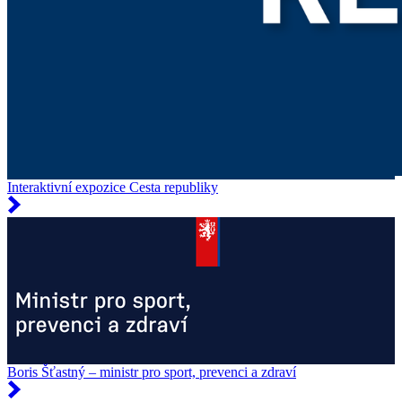
Interaktivní expozice Cesta republiky
Boris Šťastný – ministr pro sport, prevenci a zdraví