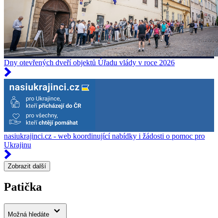
Dny otevřených dveří objektů Úřadu vlády v roce 2026
nasiukrajinci.cz - web koordinující nabídky i žádosti o pomoc pro
Ukrajinu
Zobrazit další
Patička
Možná hledáte