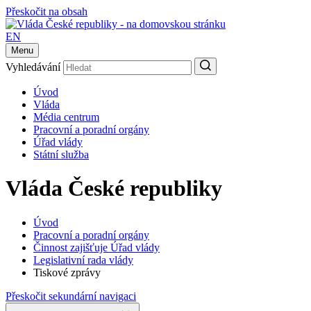
Přeskočit na obsah
EN
Menu
Vyhledávání
Úvod
Vláda
Média centrum
Pracovní a poradní orgány
Úřad vlády
Státní služba
Vláda České republiky
Úvod
Pracovní a poradní orgány
Činnost zajišťuje Úřad vlády
Legislativní rada vlády
Tiskové zprávy
Přeskočit sekundární navigaci