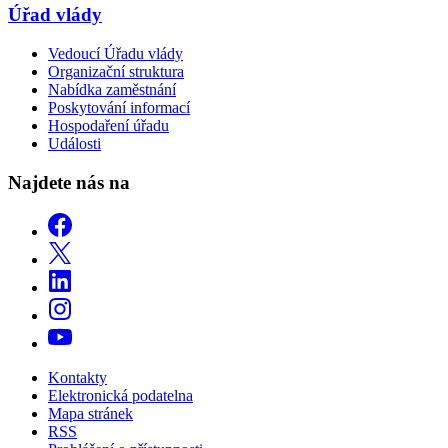
Úřad vlády
Vedoucí Úřadu vlády
Organizační struktura
Nabídka zaměstnání
Poskytování informací
Hospodaření úřadu
Události
Najdete nás na
Kontakty
Elektronická podatelna
Mapa stránek
RSS