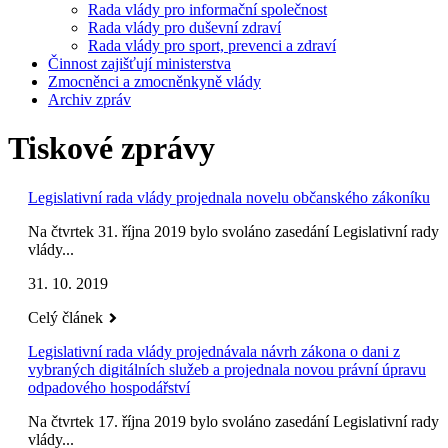
Rada vlády pro informační společnost
Rada vlády pro duševní zdraví
Rada vlády pro sport, prevenci a zdraví
Činnost zajišťují ministerstva
Zmocněnci a zmocněnkyně vlády
Archiv zpráv
Tiskové zprávy
Legislativní rada vlády projednala novelu občanského zákoníku
Na čtvrtek 31. října 2019 bylo svoláno zasedání Legislativní rady
vlády...
31. 10. 2019
Celý článek
Legislativní rada vlády projednávala návrh zákona o dani z
vybraných digitálních služeb a projednala novou právní úpravu
odpadového hospodářství
Na čtvrtek 17. října 2019 bylo svoláno zasedání Legislativní rady
vlády...