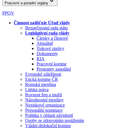
Pracovní a poradní orgány
PPOV
Činnost zajišťuje Úřad vlády
Bezpečnostní rada státu
Legislativní rada vlády
Členky a členové
Aktuálně
Tiskové zprávy
Dokumenty
RIA
Pracovní komise
Programy zasedání
Evropské záležitosti
Etická komise ČR
Romská menšina
Lidská práva
Rovnost žen a mužů
Národnostní menšiny
Neziskové organizace
Personální nominace
Politika v oblasti závislostí
Osoby se zdravotním postižením
Vládní dislokační komise