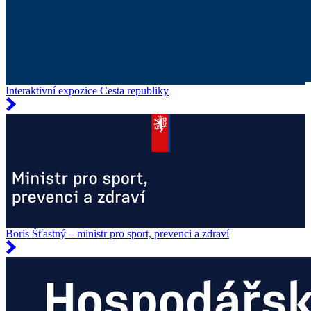
Interaktivní expozice Cesta republiky
Boris Šťastný – ministr pro sport, prevenci a zdraví