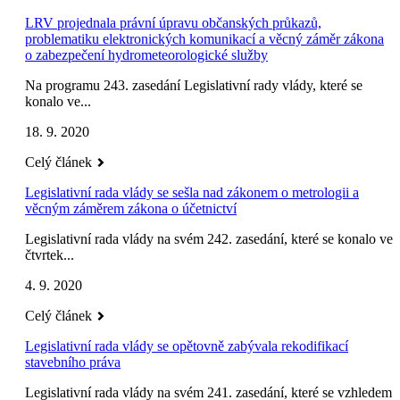
LRV projednala právní úpravu občanských průkazů,
problematiku elektronických komunikací a věcný záměr zákona
o zabezpečení hydrometeorologické služby
Na programu 243. zasedání Legislativní rady vlády, které se
konalo ve...
18. 9. 2020
Celý článek
Legislativní rada vlády se sešla nad zákonem o metrologii a
věcným záměrem zákona o účetnictví
Legislativní rada vlády na svém 242. zasedání, které se konalo ve
čtvrtek...
4. 9. 2020
Celý článek
Legislativní rada vlády se opětovně zabývala rekodifikací
stavebního práva
Legislativní rada vlády na svém 241. zasedání, které se vzhledem