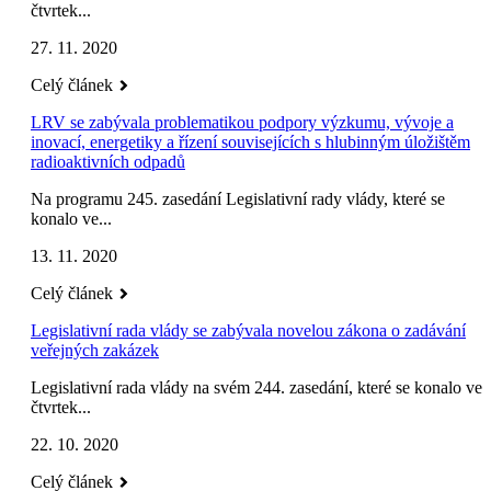
čtvrtek...
27. 11. 2020
Celý článek
LRV se zabývala problematikou podpory výzkumu, vývoje a
inovací, energetiky a řízení souvisejících s hlubinným úložištěm
radioaktivních odpadů
Na programu 245. zasedání Legislativní rady vlády, které se
konalo ve...
13. 11. 2020
Celý článek
Legislativní rada vlády se zabývala novelou zákona o zadávání
veřejných zakázek
Legislativní rada vlády na svém 244. zasedání, které se konalo ve
čtvrtek...
22. 10. 2020
Celý článek