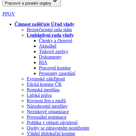
Pracovní a poradní orgány
PPOV
Činnost zajišťuje Úřad vlády
Bezpečnostní rada státu
Legislativní rada vlády
Členky a členové
Aktuálně
Tiskové zprávy
Dokumenty
RIA
Pracovní komise
Programy zasedání
Evropské záležitosti
Etická komise ČR
Romská menšina
Lidská práva
Rovnost žen a mužů
Národnostní menšiny
Neziskové organizace
Personální nominace
Politika v oblasti závislostí
Osoby se zdravotním postižením
Vládní dislokační komise