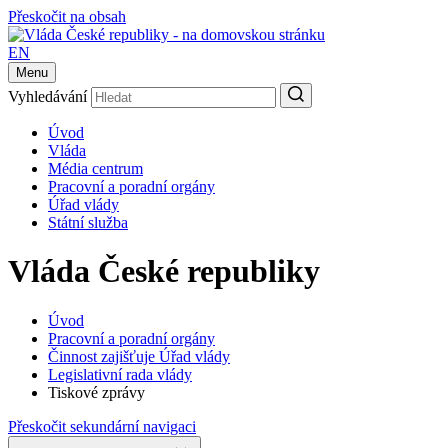
Přeskočit na obsah
EN
Menu
Vyhledávání
Úvod
Vláda
Média centrum
Pracovní a poradní orgány
Úřad vlády
Státní služba
Vláda České republiky
Úvod
Pracovní a poradní orgány
Činnost zajišťuje Úřad vlády
Legislativní rada vlády
Tiskové zprávy
Přeskočit sekundární navigaci