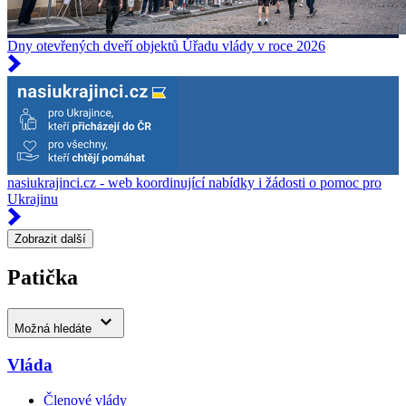
Dny otevřených dveří objektů Úřadu vlády v roce 2026
nasiukrajinci.cz - web koordinující nabídky i žádosti o pomoc pro
Ukrajinu
Zobrazit další
Patička
Možná hledáte
Vláda
Členové vlády